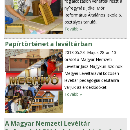
foglalkozáson vehettek részt a
nyíregyházi Jókai Mór
Református Általános Iskola 6.
osztályos tanulói.
Tovább »
Papírtörténet a levéltárban
2018.05.23.
Május 28-án 13
órától a Magyar Nemzeti
Levéltár Jász-Nagykun-Szolnok
Megyei Levéltárával közösen
levéltár-pedagógiai délutánra
várjuk az érdeklődőket.
Tovább »
A Magyar Nemzeti Levéltár