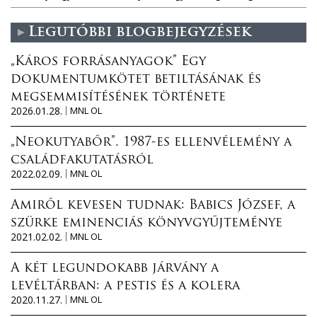
Legutóbbi blogbejegyzések
„Káros forrásanyagok” Egy
dokumentumkötet betiltásának és
megsemmisítésének története
2026.01.28.
MNL OL
„Neokutyabőr”. 1987-es ellenvélemény a
családfakutatásról
2022.02.09.
MNL OL
Amiről kevesen tudnak: Babics József, a
szürke eminenciás könyvgyűjteménye
2021.02.02.
MNL OL
A két legundokabb járvány a
levéltárban: a pestis és a kolera
2020.11.27.
MNL OL