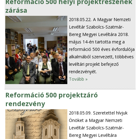
Reformáció 500 helyi projektrészének
zárása
2018.05.22.
A Magyar Nemzeti
Levéltár Szabolcs-Szatmár-
Bereg Megyei Levéltára 2018.
május 14-én tartotta meg a
reformáció 500 éves évfordulója
alkalmából szervezett, többéves
levéltári projekt befejező
rendezvényét.
Tovább »
Reformáció 500 projektzáró
rendezvény
2018.05.09.
Szeretettel hívjuk
Önöket a Magyar Nemzeti
Levéltár Szabolcs-Szatmár-
Bereg Megyei Levéltára