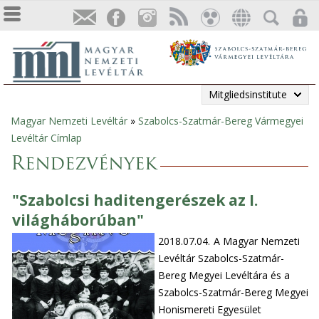
Mitgliedsinstitute
Magyar Nemzeti Levéltár
»
Szabolcs-Szatmár-Bereg Vármegyei
Sie
Levéltár Címlap
sind
Rendezvények
hier
"Szabolcsi haditengerészek az I.
világháborúban"
2018.07.04.
A Magyar Nemzeti
Levéltár Szabolcs-Szatmár-
Bereg Megyei Levéltára és a
Szabolcs-Szatmár-Bereg Megyei
Honismereti Egyesület