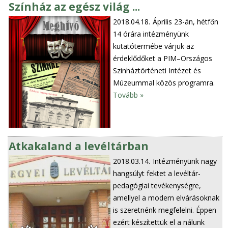
Színház az egész világ ...
2018.04.18.
Április 23-án, hétfőn
14 órára intézményünk
kutatótermébe várjuk az
érdeklődőket a PIM–Országos
Szinháztörténeti Intézet és
Múzeummal közös programra.
Tovább »
Atkakaland a levéltárban
2018.03.14.
Intézményünk nagy
hangsúlyt fektet a levéltár-
pedagógiai tevékenységre,
amellyel a modern elvárásoknak
is szeretnénk megfelelni. Éppen
ezért készítettük el a nálunk