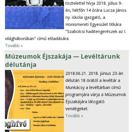
tisztelettel hívja 2018. július 9-
én, hétfőn 14 órára Lucza János
ny. iskola igazgató, a
Honismereti Egyesület titkára
"Szabolcsi haditengerészek az I.
világháborúban" című előadására
Tovább »
Múzeumok Éjszakája — Levéltárunk
délutánja
2018.06.21.
2018. június 23-án
délután 18 órától a levéltár a
Munkácsy a levéltárban című
programjára várja a Múzeumok
Éjszakájára látogató
vendégeket.
Tovább »