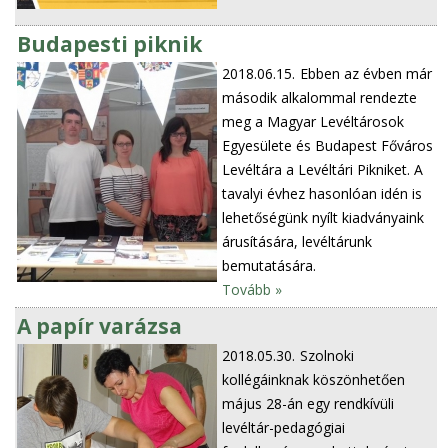
Budapesti piknik
2018.06.15.
Ebben az évben már
második alkalommal rendezte
meg a Magyar Levéltárosok
Egyesülete és Budapest Főváros
Levéltára a Levéltári Pikniket. A
tavalyi évhez hasonlóan idén is
lehetőségünk nyílt kiadványaink
árusítására, levéltárunk
bemutatására.
Tovább »
A papír varázsa
2018.05.30.
Szolnoki
kollégáinknak köszönhetően
május 28-án egy rendkívüli
levéltár-pedagógiai