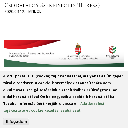
Csodálatos Székelyföld (II. rész)
2020.03.12.
MNL OL
A MNL portál süti (cookie) fájlokat használ, melyeket az Ön gépén
MNL Szabolcs-Szatmár-Bereg
tárol a rendszer. A cookie-k személyek azonosítására nem
Vármegyei Levéltára
alkalmasak, szolgáltatásaink biztosításához szükségesek. Az
oldal használatával Ön beleegyezik a cookie-k használatába.
Cím: 4400 Nyíregyháza, Széchenyi u. 4.
További információért kérjük, olvassa el:
Adatkezelési
Telefon: +36 42 414 313
tájékoztató és cookie kezelési szabályzat
E-mail:
szszbvl@mnl.gov.hu
(link
Elfogadom
sends