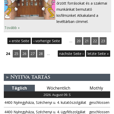
őrzött forrásokat és a szakmai
munkánkat bemutató
kisfilmünket Atkakaland a
levéltárban címmel.
Tovább »
S
« erste Seite
‹ vorherige Seite
…
20
21
22
23
e
24
25
26
27
28
…
nächste Seite ›
letzte Seite »
i
t
Nyitva tartás
e
Täglich
Wöchentlich
Mothly
n
2026. August 09. S
4400 Nyíregyháza, Széchenyi u. 4. kutatószolgálat
geschlossen
4400 Nyíregyháza, Széchenyi u. 4. ügyfélszolgálat
geschlossen