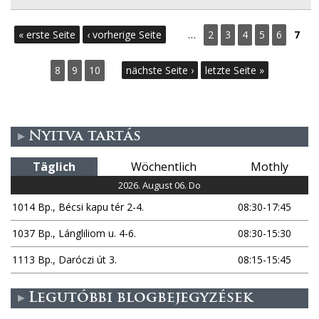
S
« erste Seite
‹ vorherige Seite
…
2
3
4
5
6
7
e
8
9
10
nächste Seite ›
letzte Seite »
i
t
Nyitva tartás
e
Täglich
Wöchentlich
Mothly
n
2026. August 06. Do
1014 Bp., Bécsi kapu tér 2-4.
08:30-17:45
1037 Bp., Lángliliom u. 4-6.
08:30-15:30
1113 Bp., Daróczi út 3.
08:15-15:45
Legutóbbi blogbejegyzések