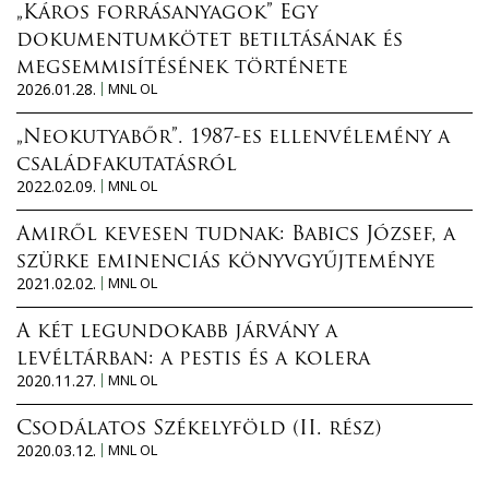
„Káros forrásanyagok” Egy
dokumentumkötet betiltásának és
megsemmisítésének története
2026.01.28.
MNL OL
„Neokutyabőr”. 1987-es ellenvélemény a
családfakutatásról
2022.02.09.
MNL OL
Amiről kevesen tudnak: Babics József, a
szürke eminenciás könyvgyűjteménye
2021.02.02.
MNL OL
A két legundokabb járvány a
levéltárban: a pestis és a kolera
2020.11.27.
MNL OL
Csodálatos Székelyföld (II. rész)
2020.03.12.
MNL OL