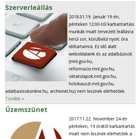
Szerverleállás
2018.01.19.
Január 19-én,
pénteken 12:00-tól karbantartási
munkák miatt tervezett leállásra
kerül sor, körülbelül nyolc óra
időtartamra. Ez idő alatt
weboldalaink és az adatbázisok
(mnl.gov.hu,
reformacio.mnl.gov.hu,
oktatolapok.mnl.gov.hu,
holokauszt.mnl.gov.hu,
adatbazisokonline.hu, archivnet.hu) nem lesznek elérhetőek.
Tovább »
Üzemszünet
2017.11.22.
November 24-én
pénteken, 14 órától karbantartás
miatt nem lesznek elérhetőek a