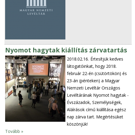
Nyomot hagytak kiállítás zárvatartás
2018.02.16.
Értesítjük kedves
látogatóinkat, hogy 2018.
február 22-én (csütörtökön) és
23-án (pénteken) a Magyar
Nemzeti Levéltár Országos
Levéltárának Nyomot hagytak -
Évszázadok, Személyiségek,
Aláírások című kiállítása egész
nap zárva tart. Megértésüket
köszönjük!
Tovább »