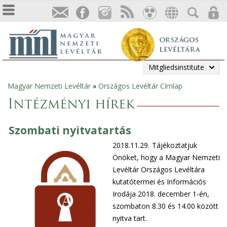
Mitgliedsinstitute
Magyar Nemzeti Levéltár
»
Országos Levéltár Címlap
Sie
Intézményi hírek
sind
Szombati nyitvatartás
hier
2018.11.29.
Tájékoztatjuk
Önöket, hogy a Magyar Nemzeti
Levéltár Országos Levéltára
kutatótermei és Információs
Irodája 2018. december 1-én,
szombaton 8.30 és 14.00 között
nyitva tart.