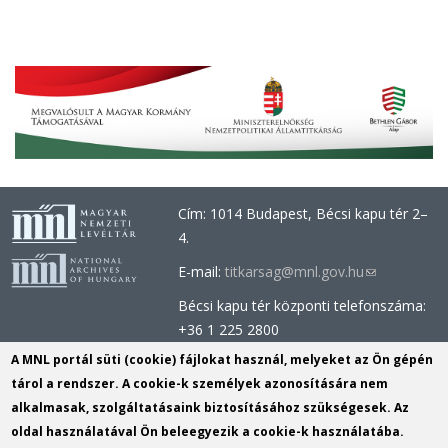
Cím: 1014 Budapest, Bécsi kapu tér 2–
4.
E-mail:
titkarsag@mnl.gov.hu
(link
sends
Bécsi kapu tér központi telefonszáma:
e-
+36 1 225 2800
mail)
Óbudai épület központi telefonszáma:
A MNL portál süti (cookie) fájlokat használ, melyeket az Ön gépén
+36 1 437 0660
tárol a rendszer. A cookie-k személyek azonosítására nem
alkalmasak, szolgáltatásaink biztosításához szükségesek. Az
Információs Iroda (Kutatószolgálat):
oldal használatával Ön beleegyezik a cookie-k használatába.
info@mnl.gov.hu
(link