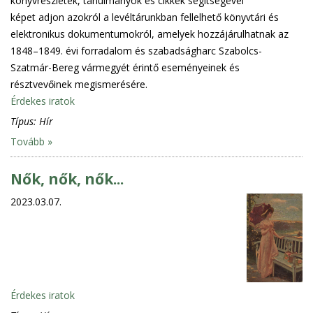
könyvrészletek, tanulmányok és cikkek segítségével
képet adjon azokról a levéltárunkban fellelhető könyvtári és
elektronikus dokumentumokról, amelyek hozzájárulhatnak az
1848–1849. évi forradalom és szabadságharc Szabolcs-
Szatmár-Bereg vármegyét érintő eseményeinek és
résztvevőinek megismerésére.
Érdekes iratok
Típus:
Hír
Tovább »
Nők, nők, nők...
2023.03.07.
Érdekes iratok