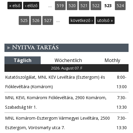
S
« első
‹ előző
…
519
520
521
522
523
524
e
525
526
527
…
következő ›
utolsó »
i
t
Nyitva tartás
e
Täglich
Wöchentlich
Mothly
n
2026. August 07. F
Kutatószolgálat, MNL KEV Levéltára (Esztergom) és
8:00-
Fióklevéltára (Komárom)
13:00
MNL KEVL Komáromi Fióklevéltára, 2900 Komárom,
7:30-
Szabadság tér 1.
13:30
MNL Komárom-Esztergom Vármegyei Levéltára, 2500
7:30-
Esztergom, Vörösmarty utca 7.
13:30