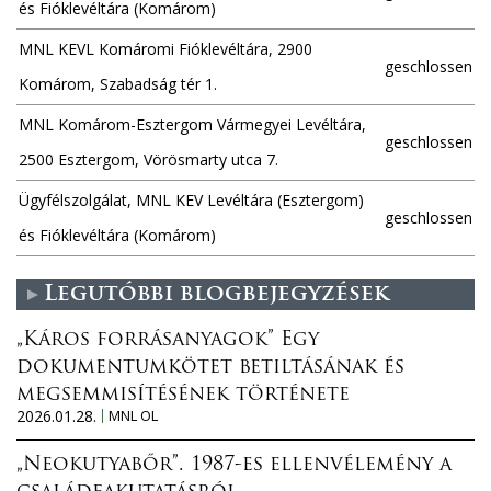
és Fióklevéltára (Komárom)
MNL KEVL Komáromi Fióklevéltára, 2900
geschlossen
Komárom, Szabadság tér 1.
MNL Komárom-Esztergom Vármegyei Levéltára,
geschlossen
2500 Esztergom, Vörösmarty utca 7.
Ügyfélszolgálat, MNL KEV Levéltára (Esztergom)
geschlossen
és Fióklevéltára (Komárom)
Legutóbbi blogbejegyzések
„Káros forrásanyagok” Egy
dokumentumkötet betiltásának és
megsemmisítésének története
2026.01.28.
MNL OL
„Neokutyabőr”. 1987-es ellenvélemény a