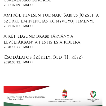
családfakutatásról
2022.02.09.
MNL OL
Amiről kevesen tudnak: Babics József, a
szürke eminenciás könyvgyűjteménye
2021.02.02.
MNL OL
A két legundokabb járvány a
levéltárban: a pestis és a kolera
2020.11.27.
MNL OL
Csodálatos Székelyföld (II. rész)
2020.03.12.
MNL OL