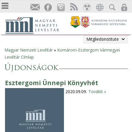
Mitgliedsinstitute
Magyar Nemzeti Levéltár
»
Komárom-Esztergom Vármegyei
Sie
Levéltár Címlap
sind
Újdonságok
hier
Esztergomi Ünnepi Könyvhét
2020.09.09.
Tovább »