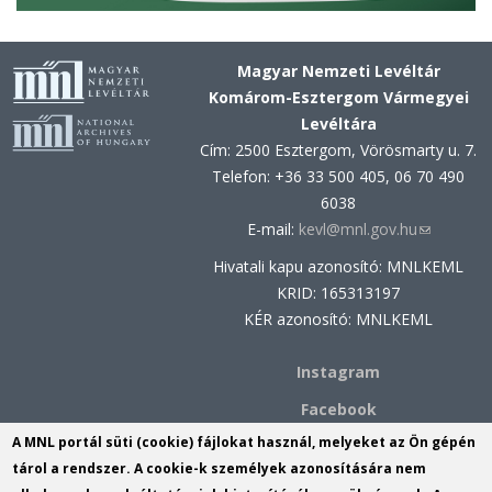
Magyar Nemzeti Levéltár
Komárom-Esztergom Vármegyei
Levéltára
Cím: 2500 Esztergom, Vörösmarty u. 7.
Telefon: +36 33 500 405, 06 70 490
6038
E-mail:
kevl@mnl.gov.hu
(link
sends
Hivatali kapu azonosító: MNLKEML
e-
KRID: 165313197
mail)
KÉR azonosító: MNLKEML
Instagram
Facebook
A MNL portál süti (cookie) fájlokat használ, melyeket az Ön gépén
MNL Komárom-Esztergom
tárol a rendszer. A cookie-k személyek azonosítására nem
Vármegyei Levéltárának Komáromi