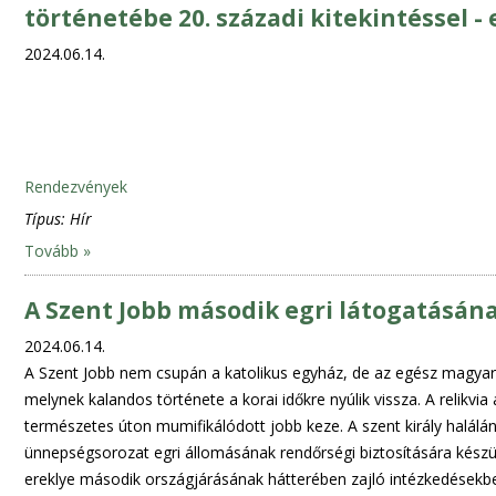
történetébe 20. századi kitekintéssel
2024.06.14.
Rendezvények
Típus:
Hír
Tovább »
A Szent Jobb második egri látogatásána
2024.06.14.
A Szent Jobb nem csupán a katolikus egyház, de az egész magyar
melynek kalandos története a korai időkre nyúlik vissza. A relikvia a
természetes úton mumifikálódott jobb keze. A szent király halálá
ünnepségsorozat egri állomásának rendőrségi biztosítására készül
ereklye második országjárásának hátterében zajló intézkedésekbe