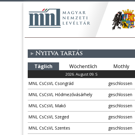
Nyitva tartás
Täglich
Wöchentlich
Mothly
2026. August 09. S
MNL CsCsVL Csongrád
geschlossen
MNL CsCsVL Hódmezővásárhely
geschlossen
MNL CsCsVL Makó
geschlossen
MNL CsCsVL Szeged
geschlossen
MNL CsCsVL Szentes
geschlossen