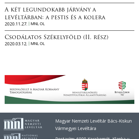
A két legundokabb járvány a
levéltárban: a pestis és a kolera
2020.11.27.
MNL OL
Csodálatos Székelyföld (II. rész)
2020.03.12.
MNL OL
Magyar Nemzeti Levéltár Bács-Kiskun
Vármegyei Levéltára
Postacím: 6000 Kecskemét, Klapka u.