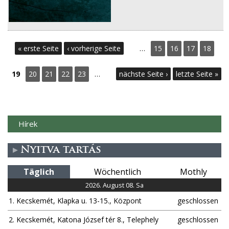
S
« erste Seite
‹ vorherige Seite
…
15
16
17
18
e
19
20
21
22
23
…
nächste Seite ›
letzte Seite »
i
t
Hírek
e
n
Nyitva tartás
Täglich
Wöchentlich
Mothly
2026. August 08. Sa
1. Kecskemét, Klapka u. 13-15., Központ
geschlossen
2. Kecskemét, Katona József tér 8., Telephely
geschlossen