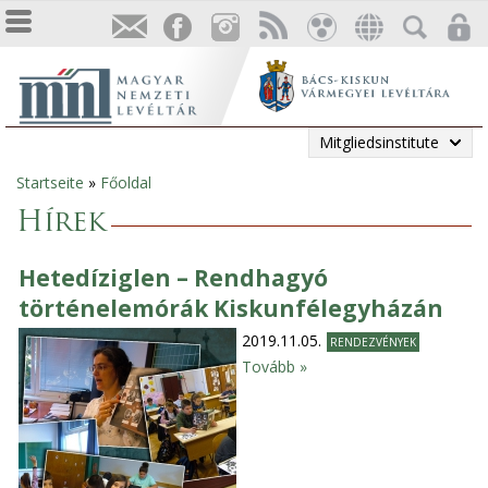
Mitgliedsinstitute
Startseite
»
Főoldal
Sie
Hírek
sind
Hetedíziglen – Rendhagyó
hier
történelemórák Kiskunfélegyházán
2019.11.05.
RENDEZVÉNYEK
Tovább »