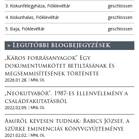
3. Kiskunfélegyháza, Fióklevéltár
geschlossen
4. Kiskunhalas, Fióklevéltár
geschlossen
5. Baja, Fióklevéltár
geschlossen
Legutóbbi blogbejegyzések
„Káros forrásanyagok” Egy
dokumentumkötet betiltásának és
megsemmisítésének története
2026.01.28.
MNL OL
„Neokutyabőr”. 1987-es ellenvélemény a
családfakutatásról
2022.02.09.
MNL OL
Amiről kevesen tudnak: Babics József, a
szürke eminenciás könyvgyűjteménye
2021.02.02.
MNL OL