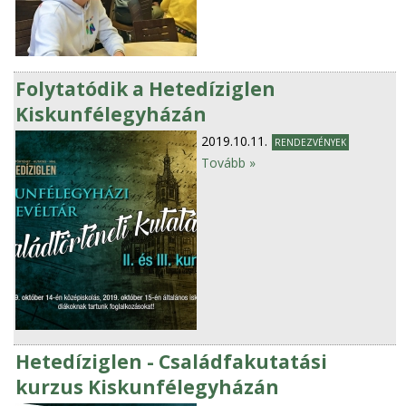
Folytatódik a Hetedíziglen
Kiskunfélegyházán
2019.10.11.
RENDEZVÉNYEK
Tovább »
Hetedíziglen - Családfakutatási
kurzus Kiskunfélegyházán