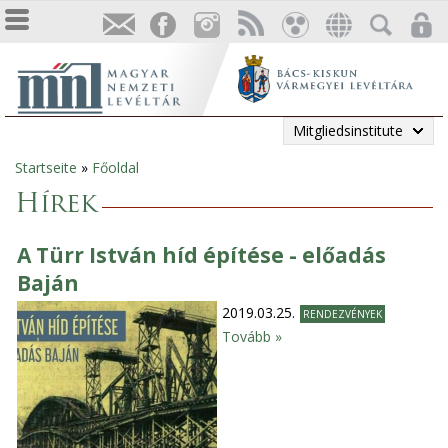
Mitgliedsinstitute
Startseite
»
Főoldal
Sie
Hírek
sind
A Türr István híd építése - előadás
hier
Baján
2019.03.25.
RENDEZVÉNYEK
Tovább »