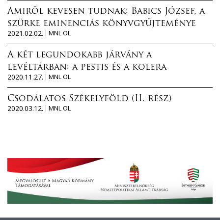
Amiről kevesen tudnak: Babics József, a
szürke eminenciás könyvgyűjteménye
2021.02.02.
MNL OL
A két legundokabb járvány a
levéltárban: a pestis és a kolera
2020.11.27.
MNL OL
Csodálatos Székelyföld (II. rész)
2020.03.12.
MNL OL