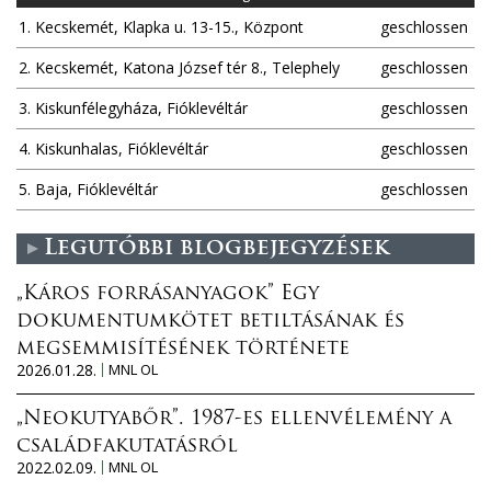
1. Kecskemét, Klapka u. 13-15., Központ
geschlossen
2. Kecskemét, Katona József tér 8., Telephely
geschlossen
3. Kiskunfélegyháza, Fióklevéltár
geschlossen
4. Kiskunhalas, Fióklevéltár
geschlossen
5. Baja, Fióklevéltár
geschlossen
Legutóbbi blogbejegyzések
„Káros forrásanyagok” Egy
dokumentumkötet betiltásának és
megsemmisítésének története
2026.01.28.
MNL OL
„Neokutyabőr”. 1987-es ellenvélemény a
családfakutatásról
2022.02.09.
MNL OL