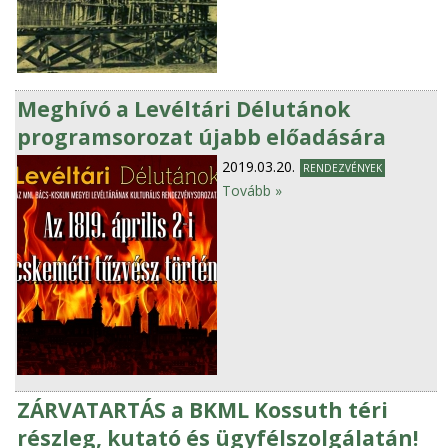
Meghívó a Levéltári Délutánok
programsorozat újabb előadására
2019.03.20.
RENDEZVÉNYEK
Tovább »
ZÁRVATARTÁS a BKML Kossuth téri
részleg, kutató és ügyfélszolgálatán!