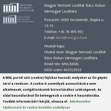
Magyar Nemzeti Levéltár Bács-Kiskun
Vármegyei Levéltára
Postacím: 6000 Kecskemét, Klapka u.
13-15.
Telefon: +36 76 495-951
E-mail:
bkml@mnl.gov.hu
(link
sends
Hivatali kapu
e-
Hivatal neve: Magyar Nemzeti Levéltár
mail)
Bács-Kiskun Vármegyei Levéltára
Rövid név: MNLBKML
KRID szám: 663323933
Hivatali kapu - Központi Érkeztetési
A MNL portál süti (cookie) fájlokat használ, melyeket az Ön gépén
Rendszer (KÉR)
tárol a rendszer. A cookie-k személyek azonosítására nem
Hivatal neve: Magyar Nemzeti Levéltár
alkalmasak, szolgáltatásaink biztosításához szükségesek. Az
Rövid név: MNL BKML
oldal használatával Ön beleegyezik a cookie-k használatába.
KRID szám: 113809158
További információért kérjük, olvassa el:
Adatkezelési
tájékoztató és cookie kezelési szabályzat
(link
Tartalomszerkesztők:
Király István
,
Mudri