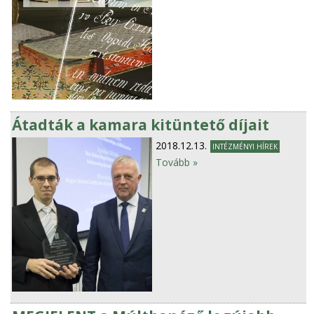
Átadták a kamara kitüntető díjait
2018.12.13.
INTÉZMÉNYI HÍREK
Tovább »