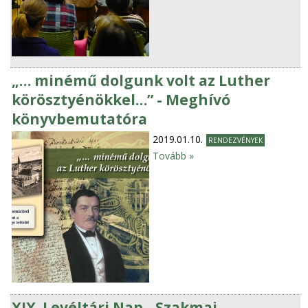
„… minémű dolgunk volt az Luther
körösztyénökkel…” - Meghívó
könyvbemutatóra
2019.01.10.
RENDEZVÉNYEK
Tovább »
XIX. Levéltári Nap - Szakmai