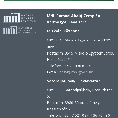
MNL Borsod-Abaúj-Zemplén
Vármegyei Levéltára
Miskolci Központ
Cím:
Hrsz.:
3515 Miskolc-Egyetemváros,
40592/11
Postacím: 3515 Miskolc-Egyetemváros,
Hrsz.: 40592/11
Telefon: +36 70 490 6024
E-mail:
bazvl@mnl.gov.hu
(link
sends
Sátoraljaújhelyi Fióklevéltár
e-
Cím: 3980 Sátoraljaújhely, Kossuth tér
mail)
5.
Postacím: 3980 Sátoraljaújhely,
Kossuth tér 5.
Telefon: +36 47 521 087, +36 70 490