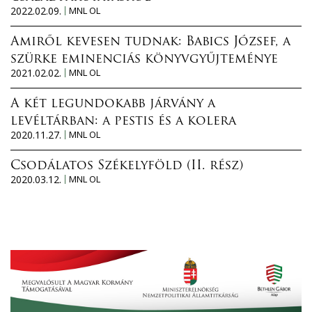
2022.02.09.
MNL OL
Amiről kevesen tudnak: Babics József, a
szürke eminenciás könyvgyűjteménye
2021.02.02.
MNL OL
A két legundokabb járvány a
levéltárban: a pestis és a kolera
2020.11.27.
MNL OL
Csodálatos Székelyföld (II. rész)
2020.03.12.
MNL OL