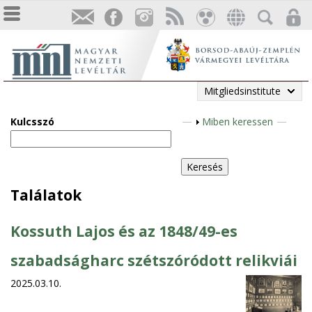
Mitgliedsinstitute
Kulcsszó
A
Miben keressen
n
z
e
i
Találatok
g
e
Kossuth Lajos és az 1848/49-es
n
szabadságharc szétszóródott relikviái
2025.03.10.