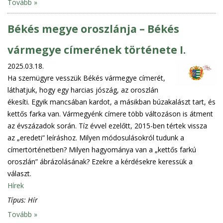
Tovább »
Békés megye oroszlánja – Békés
vármegye címerének története I.
2025.03.18.
Ha szemügyre vesszük Békés vármegye címerét,
láthatjuk, hogy egy harcias jószág, az oroszlán
ékesíti. Egyik mancsában kardot, a másikban búzakalászt tart, és
kettős farka van. Vármegyénk címere több változáson is átment
az évszázadok során. Tíz évvel ezelőtt, 2015-ben tértek vissza
az „eredeti” leíráshoz. Milyen módosulásokról tudunk a
címertörténetben? Milyen hagyománya van a „kettős farkú
oroszlán” ábrázolásának? Ezekre a kérdésekre keressük a
választ.
Hírek
Típus:
Hír
Tovább »