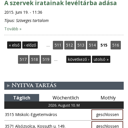
A szervek iratainak levéltárba adása
2015. Juni 19. - 11:36
Típus:
Szöveges tartalom
Tovább »
S
« első
‹ előző
…
511
512
513
514
515
516
e
517
518
519
…
következő ›
utolsó »
i
t
Nyitva tartás
e
Täglich
Wöchentlich
Mothly
n
2026. August 10. M
3515 Miskolc-Egyetemváros
geschlossen
3571 Alsózsolca, Kossuth u. 149.
geschlossen