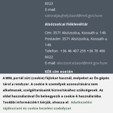
6023
E-mail:
satoraljaujhely.bazvl@mnl.gov.hu
(link
sends
Alsózsolcai Fióklevéltár
e-
Cím: 3571 Alsózsolca, Kossuth u. 149.
mail)
Postacím: 3571 Alsózsolca, Kossuth u.
149.
Telefon: +36 46 407 259 +36 70 490
6022
E-mail:
alsozsolca.bazvl@mnl.gov.hu
(link
send
KÉR cím esetén
e-
KRID azonosító: 113809158
A MNL portál süti (cookie) fájlokat használ, melyeket az Ön gépén
mail)
KÉR azonosító: MNL BAZML
tárol a rendszer. A cookie-k személyek azonosítására nem
alkalmasak, szolgáltatásaink biztosításához szükségesek. Az
oldal használatával Ön beleegyezik a cookie-k használatába.
Hivatali kapu cím:
További információért kérjük, olvassa el:
Adatkezelési
KRID azonosító: 160343931
tájékoztató és cookie kezelési szabályzat