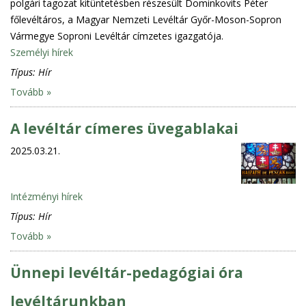
polgári tagozat kitüntetésben részesült Dominkovits Péter
főlevéltáros, a Magyar Nemzeti Levéltár Győr-Moson-Sopron
Vármegye Soproni Levéltár címzetes igazgatója.
Személyi hírek
Típus:
Hír
Tovább »
A levéltár címeres üvegablakai
2025.03.21.
Intézményi hírek
Típus:
Hír
Tovább »
Ünnepi levéltár-pedagógiai óra
levéltárunkban