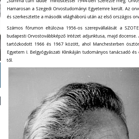
„summa cum laude” minősítéssel 1944-ben szerezte meg. Orvos
Hamarosan a Szegedi Orvostudományi Egyetemre került. Az orvo
és szerkesztette a második világháború után az első országos orvo
Számos fórumon eltúlozva 1956-os szerepvállalását a SZOTE-
budapesti Orvostovábbképző Intézet adjunktusa, majd docense. 
tartózkodott 1966 és 1967 között, ahol Manchesterben ösztö
Egyetem I. Belgyógyászati Klinikáján tudományos tanácsadó és
től.