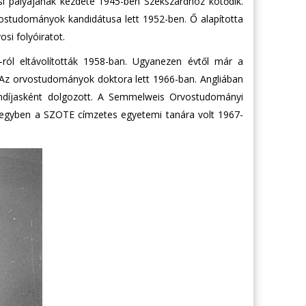
i pályájának kezdete 1945-ben Szekszárdhoz kötődik.
studományok kandidátusa lett 1952-ben. Ő alapította
si folyóiratot.
ról eltávolították 1958-ban. Ugyanezen évtől már a
Az orvostudományok doktora lett 1966-ban. Angliában
ndíjasként dolgozott. A Semmelweis Orvostudományi
 egyben a SZOTE címzetes egyetemi tanára volt 1967-