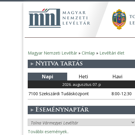
Magyar Nemzeti Levéltár
»
Címlap
»
Levéltári élet
Jelenlegi
Nyitva tartás
hely
Napi
Heti
Havi
2026. augusztus 07. p
7100 Szekszárdi Tudásközpont
8:00-12:30
Eseménynaptár
További események..