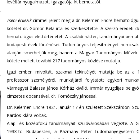
levéltár nyugalmazott igazgatója írt bemutatót.
Zseni érkezik
címmel jelent meg a dr. Kelemen Endre hematológus
kötetet dr. Gömör Béla írta és szerkesztette. A szerző eredeti 
hematológus élettörténetét. A családi háttér, tanulmányai bemut
budapesti évek történései. Tudományos teljesítményét nemcsak 
alapján ismerhetjük meg, hanem a Magyar Tudományos Művek Tára
kötete mellett további 217 tudományos közlése mutatja.
Igazi emberi mivoltát, szakmai tekintélyét mutatja be az a
professzor személyéről, munkájáról folytatott egykori munkatá
Vármegyei Balassa János Kórház kiváló, immár nyugdíjas belgyó
címzetes docensével, dr. Tornóczky Jánossal.
Dr. Kelemen Endre 1921. január 17-én született Szekszárdon. Szül
Kardos Klára voltak.
Alap- és középfokú tanulmányait szülővárosában végezte. A G
1938-tól Budapesten, a Pázmány Péter Tudományegyetem Orvo