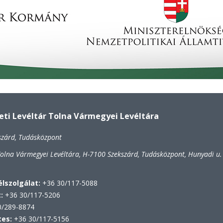
i Levéltár Tolna Vármegyei Levéltára
szárd, Tudásközpont
lna Vármegyei Levéltára, H-7100 Szekszárd, Tudásközpont, Hunyadi u.
lszolgálat:
+36 30/117-5088
t:
+36 30/117-5206
/289-8874
tes:
+36 30/117-5156