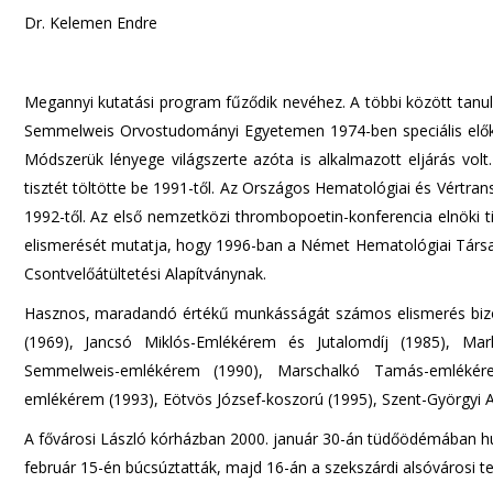
Dr. Kelemen Endre
Megannyi kutatási program fűződik nevéhez. A többi között tanu
Semmelweis Orvostudományi Egyetemen 1974-ben speciális előkész
Módszerük lényege világszerte azóta is alkalmazott eljárás vol
tisztét töltötte be 1991-től. Az Országos Hematológiai és Vértra
1992-től. Az első nemzetközi thrombopoetin-konferencia elnöki t
elismerését mutatja, hogy 1996-ban a Német Hematológiai Társaság
Csontvelőátültetési Alapítványnak.
Hasznos, maradandó értékű munkásságát számos elismerés bizon
(1969), Jancsó Miklós-Emlékérem és Jutalomdíj (1985), Marku
Semmelweis-emlékérem (1990), Marschalkó Tamás-emlékérem
emlékérem (1993), Eötvös József-koszorú (1995), Szent-Györgyi Al
A fővárosi László kórházban 2000. január 30-án tüdőödémában hu
február 15-én búcsúztatták, majd 16-án a szekszárdi alsóvárosi 