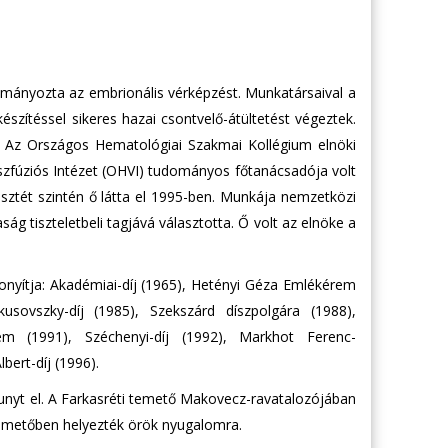
lmányozta az embrionális vérképzést. Munkatársaival a
ítéssel sikeres hazai csontvelő-átültetést végeztek.
t. Az Országos Hematológiai Szakmai Kollégium elnöki
nszfúziós Intézet (OHVI) tudományos főtanácsadója volt
isztét szintén ő látta el 1995-ben. Munkája nemzetközi
 tiszteletbeli tagjává választotta. Ő volt az elnöke a
yítja: Akadémiai-díj (1965), Hetényi Géza Emlékérem
sovszky-díj (1985), Szekszárd dísz­polgára (1988),
 (1991), Széchenyi-díj (1992), Markhot Ferenc-
bert-díj (1996).
nyt el. A Farkasréti temető Makovecz-ravatalozójában
temetőben helyezték örök nyugalomra.