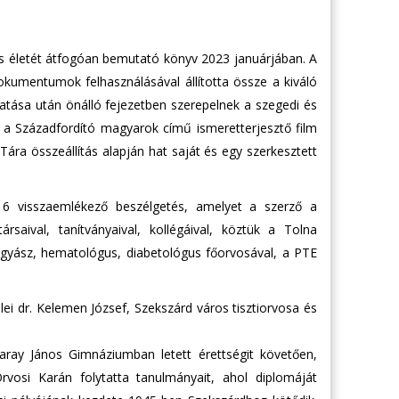
 életét átfogóan bemutató könyv 2023 januárjában. A
dokumentumok felhasználásával állította össze a kiváló
atása után önálló fejezetben szerepelnek a szegedi és
a Századfordító magyarok című ismeretterjesztő film
 összeállítás alapján hat saját és egy szerkesztett
 16 visszaemlékező beszélgetés, amelyet a szerző a
rsaival, tanítványaival, kollégáival, köztük a Tolna
gyász, hematológus, diabetológus főorvosával, a PTE
ei dr. Kelemen József, Szekszárd város tisztiorvosa és
aray János Gimnáziumban letett érettségit követően,
si Karán folytatta tanulmányait, ahol diplomáját