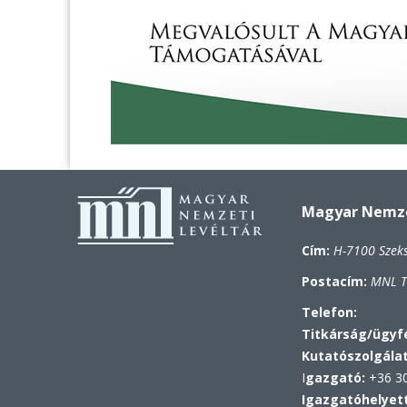
Magyar Nemzet
Cím:
H-7100 Szek
Postacím:
MNL To
Telefon:
Titkárság/ügyfé
Kutatószolgála
I
gazgató:
+36 30
Igazgatóhelyet