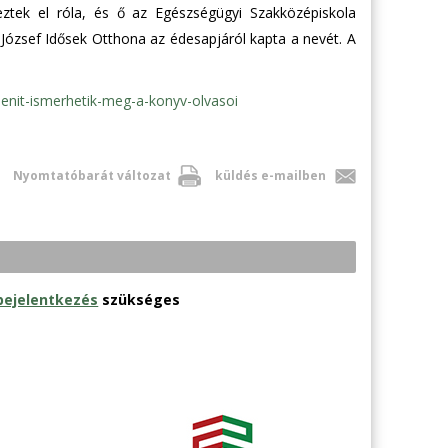
eztek el róla, és ő az Egészségügyi Szakközépiskola
József Idősek Otthona az édesapjáról kapta a nevét. A
senit-ismerhetik-meg-a-konyv-olvasoi
Nyomtatóbarát változat
küldés e-mailben
bejelentkezés
szükséges