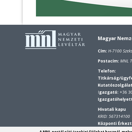
Magyar Nemzet
Cím:
H-7100 Szek
Postacím:
MNL To
Telefon:
Titkárság/ügyfé
Kutatószolgála
I
gazgató:
+36 30
Igazgatóhelyet
Hivatali kapu
KRID: 567314100
Központi Érkezt
azonosító: MNL T
A MNL portál süti (cookie) fájlokat használ, mel