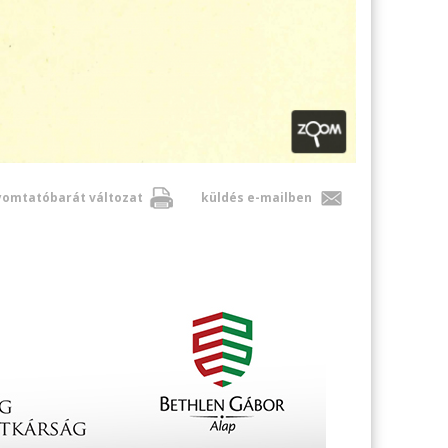
omtatóbarát változat
küldés e-mailben