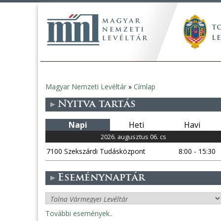
Magyar Nemzeti Levéltár
»
Címlap
Jelenlegi
Nyitva tartás
hely
Napi
Heti
Havi
2026. augusztus 06. cs
7100 Szekszárdi Tudásközpont
8:00 - 15:30
Eseménynaptár
További események..