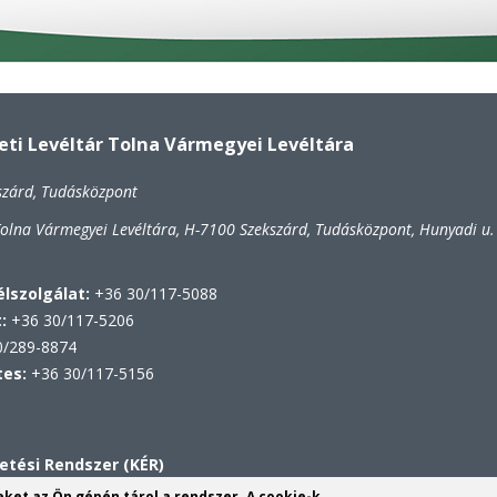
i Levéltár Tolna Vármegyei Levéltára
szárd, Tudásközpont
lna Vármegyei Levéltára, H-7100 Szekszárd, Tudásközpont, Hunyadi u.
lszolgálat:
+36 30/117-5088
t:
+36 30/117-5206
/289-8874
tes:
+36 30/117-5156
etési Rendszer (KÉR)
VL
yeket az Ön gépén tárol a rendszer. A cookie-k