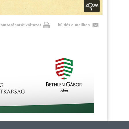
omtatóbarát változat
küldés e-mailben