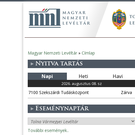
Magyar Nemzeti Levéltár
»
Címlap
Jelenlegi
Nyitva tartás
hely
Napi
Heti
Havi
2026. augusztus 08. sz
7100 Szekszárdi Tudásközpont
Zárva
Eseménynaptár
További események..