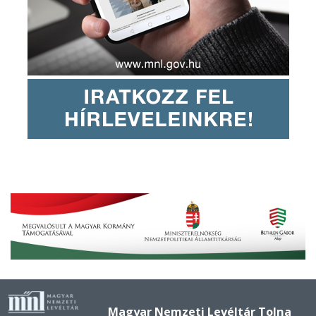
Magyar Nemzeti Levéltár Tolna