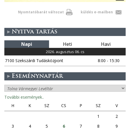
Nyomtatóbarát változat
küldés e-mailben
Nyitva tartás
Napi
Heti
Havi
2026. augusztus 06. cs
7100 Szekszárdi Tudásközpont
8:00 - 15:30
Eseménynaptár
További események..
H
K
SZ
CS
P
SZ
V
1
2
3
4
5
6
7
8
9