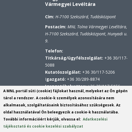
Vármegyei Levéltára
Cím:
H-7100 Szekszárd, Tudásközpont
Postacím:
MNL Tolna Vármegyei Levéltára,
H-7100 Szekszárd, Tudásközpont, Hunyadi u.
9.
Telefon:
Titkárság/ügyfélszolgálat:
+36 30/117-
5088
Kutatószolgálat:
+36 30/117-5206
I
gazgató:
+36 30/289-8874
Igazgatóhelyettes:
+36 30/117-5156
A MNL portál süti (cookie) fájlokat használ, melyeket az Ön gépén
Hivatali kapu
tárol a rendszer. A cookie-k személyek azonosítására nem
KRID: 567314100
alkalmasak, szolgáltatásaink biztosításához szükségesek. Az
Központi Érkeztetési Rendszer (KÉR)
oldal használatával Ön beleegyezik a cookie-k használatába.
azonosító: MNL TVL
További információért kérjük, olvassa el:
Adatkezelési
KRID: 113809158
tájékoztató és cookie kezelési szabályzat