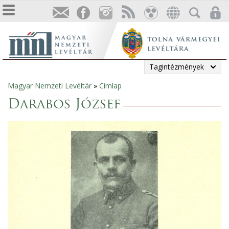
Tagintézmények
Magyar Nemzeti Levéltár
»
Címlap
Jelenlegi
Darabos József
hely