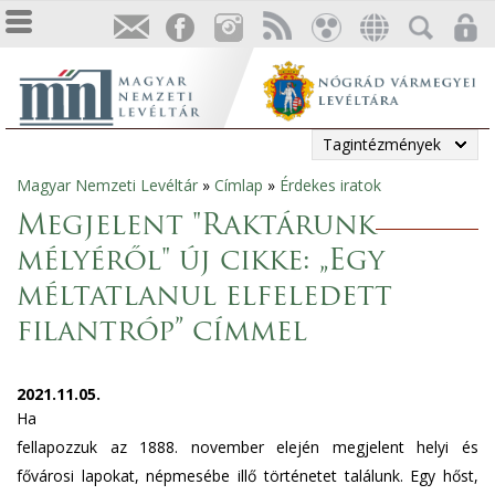
Tagintézmények
Magyar Nemzeti Levéltár
»
Címlap
»
Érdekes iratok
Jelenlegi
Megjelent "Raktárunk
hely
mélyéről" új cikke: „Egy
méltatlanul elfeledett
filantróp” címmel
2021.11.05.
Ha
fellapozzuk az 1888. november elején megjelent helyi és
fővárosi lapokat, népmesébe illő történetet találunk. Egy hőst,