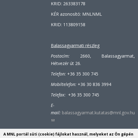
KRID: 263383178
mail)
KÉR azonosító: MNLNML
KRID: 113809158
Balassagyarmati részleg
Postacím:
2660, Balassagyarmat,
Hétvezér út 26.
Telefon:
+36 35 300 745
Mobiltelefon:
+36 30 836 3994
Telefax:
+36 35 300 745
E-
mail:
balassagyarmat.kutatas@mnl.gov.hu
(link
sends
A MNL portál süti (cookie) fájlokat használ, melyeket az Ön gépén
e-