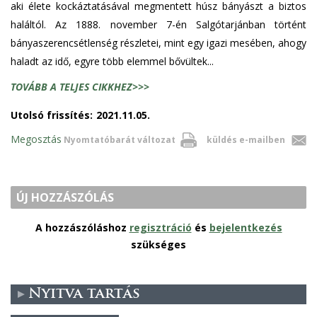
aki élete kockáztatásával megmentett húsz bányászt a biztos
haláltól. Az 1888. november 7-én Salgótarjánban történt
bányaszerencsétlenség részletei, mint egy igazi mesében, ahogy
haladt az idő, egyre több elemmel bővültek...
TOVÁBB A TELJES CIKKHEZ>>>
Utolsó frissítés:
2021.11.05.
Megosztás
Nyomtatóbarát változat
küldés e-mailben
ÚJ HOZZÁSZÓLÁS
A hozzászóláshoz
regisztráció
és
bejelentkezés
szükséges
Nyitva tartás