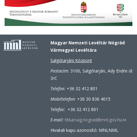
Magyar Nemzeti Levéltár Nógrád
Vármegyei Levéltára
Salgótarjáni Központ
Postacím:
3100, Salgótarján, Ady Endre út
3/C
Telefon:
+36 32 412 801
Mobiltelefon:
+36 30 836 4015
Telefax:
+36 32 412 801
E-mail:
titkarsag.nograd@mnl.gov.hu
(link
sends
Hivatali kapu azonosító: MNLNML
e-