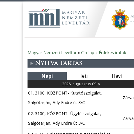
Magyar Nemzeti Levéltár
»
Címlap
»
Érdekes iratok
Jelenlegi
Nyitva tartás
hely
Napi
Heti
Havi
2026. augusztus 09. v
01. 3100, KÖZPONT- Kutatószolgálat,
Zárva
Salgótarján, Ady Endre út 3/C
02. 3100, KÖZPONT- Ügyfélszolgálat,
Zárva
Salgótarján, Ady Endre út 3/C