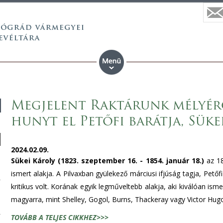
Megjelent Raktárunk mélyéről
hunyt el Petőfi barátja, Süke
2024.02.09.
Sükei Károly (1823. szeptember 16. - 1854. január 18.)
az 18
ismert alakja. A Pilvaxban gyülekező márciusi ifjúság tagja, Petőfi
kritikus volt. Korának egyik legműveltebb alakja, aki kiválóan isme
magyarra, mint Shelley, Gogol, Burns, Thackeray vagy Victor Hugo.
TOVÁBB A TELJES CIKKHEZ>>>