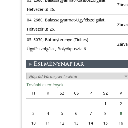
03. 2660, Balassagyarmat-Kutatószolgálat,
Zárva
Hétvezér út 26.
04. 2660, Balassagyarmat-Ügyfélszolgálat,
Zárva
Hétvezér út 26.
05. 3070, Bátonyterenye (Tiribes)-
Zárva
Ügyfélszolgálat, Bolyókpuszta 6.
Eseménynaptár
További események..
H
K
SZ
CS
P
SZ
V
1
2
3
4
5
6
7
8
9
10
11
12
13
14
15
16