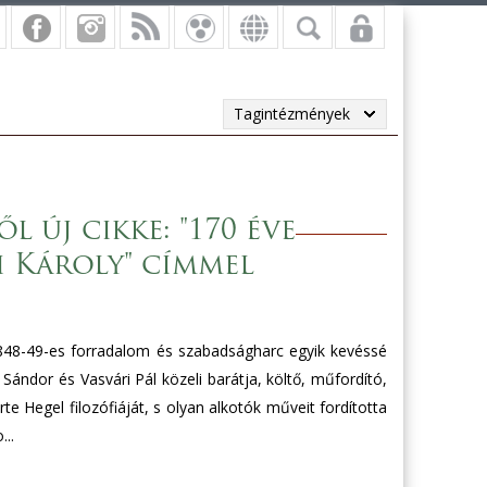
Tagintézmények
 új cikke: "170 éve
i Károly" címmel
48-49-es forradalom és szabadságharc egyik kevéssé
 Sándor és Vasvári Pál közeli barátja, költő, műfordító,
rte Hegel filozófiáját, s olyan alkotók műveit fordította
..