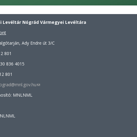
 Levéltár Nógrád Vármegyei Levéltára
ont
lgótarján, Ady Endre út 3/C
12 801
 30 836 4015
12 801
.nograd@mnl.gov.hu
(link
sends
onosító: MNLNML
e-
mail)
 MNLNML