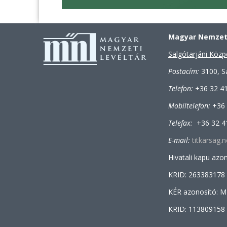
Magyar Nemzeti
Salgótarjáni Közp
Postacím:
3100, Sa
Telefon:
+36 32 4
Mobiltelefon:
+36
Telefax:
+36 32 4
E-mail:
titkarsag
Hivatali kapu az
KRID: 263383178
KÉR azonosító:
KRID: 113809158