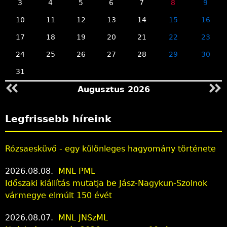
3
4
5
6
7
8
9
10
11
12
13
14
15
16
17
18
19
20
21
22
23
24
25
26
27
28
29
30
31
Augusztus 2026
Legfrissebb híreink
Rózsaesküvő - egy különleges hagyomány története
2026.08.08.
MNL PML
Időszaki kiállítás mutatja be Jász-Nagykun-Szolnok
vármegye elmúlt 150 évét
2026.08.07.
MNL JNSzML