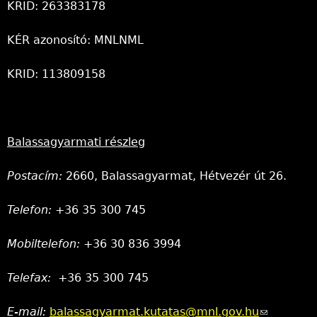
KRID: 263383178
KÉR azonosító: MNLNML
KRID: 113809158
Balassagyarmati részleg
Postacím:
2660, Balassagyarmat, Hétvezér út 26.
Telefon:
+36 35 300 745
Mobiltelefon:
+36 30 836 3994
Telefax:
+36 35 300 745
E-mail:
balassagyarmat.kutatas@mnl.gov.hu
(link