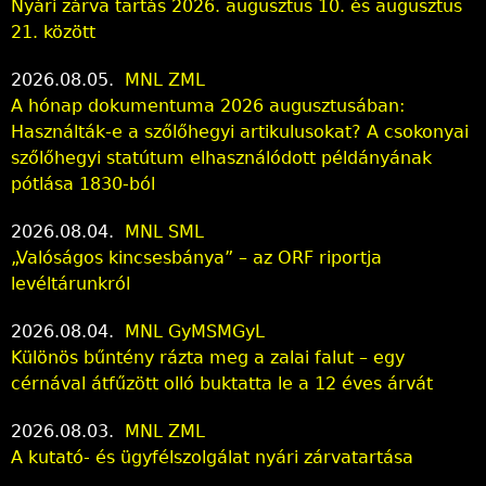
Nyári zárva tartás 2026. augusztus 10. és augusztus
21. között
2026.08.05.
MNL ZML
A hónap dokumentuma 2026 augusztusában:
Használták-e a szőlőhegyi artikulusokat? A csokonyai
szőlőhegyi statútum elhasználódott példányának
pótlása 1830-ból
2026.08.04.
MNL SML
„Valóságos kincsesbánya” – az ORF riportja
levéltárunkról
2026.08.04.
MNL GyMSMGyL
Különös bűntény rázta meg a zalai falut – egy
cérnával átfűzött olló buktatta le a 12 éves árvát
2026.08.03.
MNL ZML
A kutató- és ügyfélszolgálat nyári zárvatartása