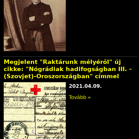
Megjelent "Raktárunk mélyéről" új
cikke: "Nógrádiak hadifogságban III. –
(Szovjet)-Oroszországban" címmel
2021.04.09.
Tovább »