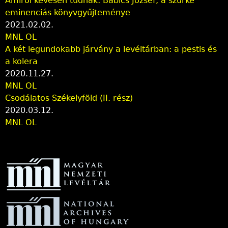
Amiről kevesen tudnak: Babics József, a szürke
eminenciás könyvgyűjteménye
2021.02.02.
MNL OL
A két legundokabb járvány a levéltárban: a pestis és
a kolera
2020.11.27.
MNL OL
Csodálatos Székelyföld (II. rész)
2020.03.12.
MNL OL