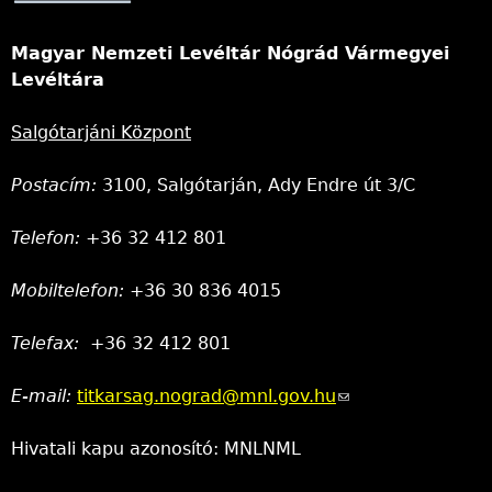
Magyar Nemzeti Levéltár Nógrád Vármegyei
Levéltára
Salgótarjáni Központ
Postacím:
3100, Salgótarján, Ady Endre út 3/C
Telefon:
+36 32 412 801
Mobiltelefon:
+36 30 836 4015
Telefax:
+36 32 412 801
E-mail:
titkarsag.nograd@mnl.gov.hu
(link
sends
Hivatali kapu azonosító: MNLNML
e-
mail)