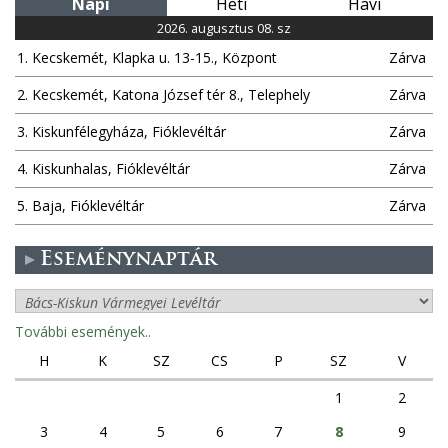
Napi
Heti
Havi
2026. augusztus 08. sz
1. Kecskemét, Klapka u. 13-15., Központ
Zárva
2. Kecskemét, Katona József tér 8., Telephely
Zárva
3. Kiskunfélegyháza, Fióklevéltár
Zárva
4. Kiskunhalas, Fióklevéltár
Zárva
5. Baja, Fióklevéltár
Zárva
Eseménynaptár
További események..
H
K
SZ
CS
P
SZ
V
1
2
3
4
5
6
7
8
9