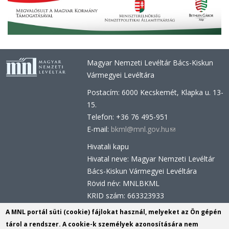
Magyar Nemzeti Levéltár Bács-Kiskun
Vármegyei Levéltára
Postacím: 6000 Kecskemét, Klapka u. 13-
15.
Telefon: +36 76 495-951
E-mail:
bkml@mnl.gov.hu
(link
sends
Hivatali kapu
e-
Hivatal neve: Magyar Nemzeti Levéltár
mail)
Bács-Kiskun Vármegyei Levéltára
Rövid név: MNLBKML
KRID szám: 663323933
Hivatali kapu - Központi Érkeztetési
A MNL portál süti (cookie) fájlokat használ, melyeket az Ön gépén
Rendszer (KÉR)
tárol a rendszer. A cookie-k személyek azonosítására nem