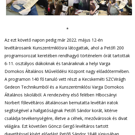
*
Az ezt követő napon pedig már 2022. május 12-én
levéltárosaink Kunszentmiklósra látogattak, ahol a Petőfi 200
programsorozat keretében rendhagyó történelem órát tartottak
6-11. osztályos diákoknak és tanáraiknak a helyi Varga
Domokos Általános Művelődési Központ nagy előadótermében.
A programon 140 fő tanuló vett részt a Kecskeméti SZCVirágh
Gedeon Technikumból és a Kunszentmiklósi Varga Domokos
Általános Iskolából. A rendezvény első felében Hlbocsányi
Norbert főlevéltáros általánosan bemutatta levéltári iratok
segítségével a hallgatóságnak Petőfi Sándor korát, kitérve
családja tevékenységére, illetve a céhek, mezővárosok és divat
világára. Ezt követően Gönczi Gergő levéltáros tartott
diavetítéssel kísért előadást Petőfi Sándor 1848 júniusában