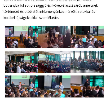
botrányba fulladt országgyűlési követválasztásáról, amelynek
történetét és utóéletét intézményünkben őrzött iratokkal és
korabeli újságcikkekkel szemléltette.