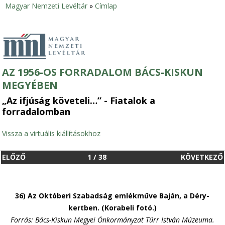
Magyar Nemzeti Levéltár
»
Címlap
Jelenlegi
hely
AZ 1956-OS FORRADALOM BÁCS-KISKUN
MEGYÉBEN
„Az ifjúság követeli…” - Fiatalok a
forradalomban
Vissza a virtuális kiállításokhoz
ELŐZŐ
1
/
38
KÖVETKEZŐ
36) Az Októberi Szabadság emlékműve Baján, a Déry-
kertben. (Korabeli fotó.)
Forrás: Bács-Kiskun Megyei Önkormányzat Türr István Múzeuma.