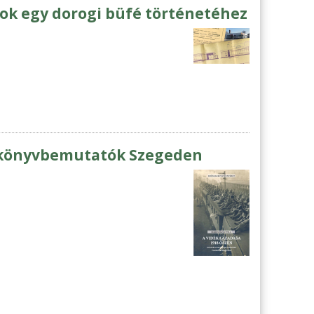
ok egy dorogi büfé történetéhez
- könyvbemutatók Szegeden