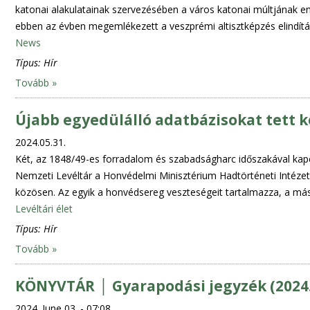
katonai alakulatainak szervezésében a város katonai múltjának eml
ebben az évben megemlékezett a veszprémi altisztképzés elindítá
News
Típus:
Hír
Tovább »
Újabb egyedülálló adatbázisokat tett k
2024.05.31.
Két, az 1848/49-es forradalom és szabadságharc időszakával kapc
Nemzeti Levéltár a Honvédelmi Minisztérium Hadtörténeti Intéze
közösen. Az egyik a honvédsereg veszteségeit tartalmazza, a más
Levéltári élet
Típus:
Hír
Tovább »
KÖNYVTÁR │ Gyarapodási jegyzék (2024
2024. June 03. - 07:08