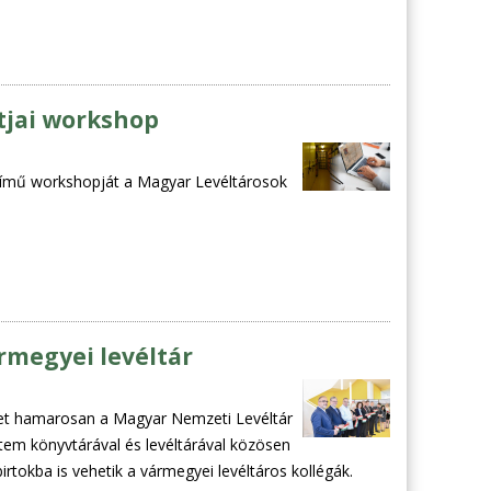
útjai workshop
i című workshopját a Magyar Levéltárosok
rmegyei levéltár
het hamarosan a Magyar Nemzeti Levéltár
m könyvtárával és levéltárával közösen
tokba is vehetik a vármegyei levéltáros kollégák.