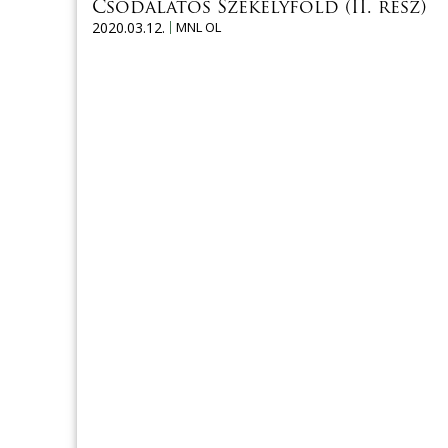
Csodálatos Székelyföld (II. rész)
2020.03.12.
MNL OL