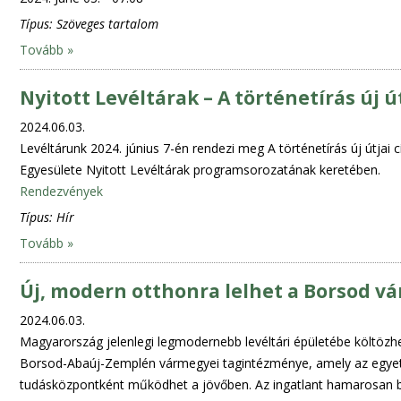
Típus:
Szöveges tartalom
Tovább »
Nyitott Levéltárak – A történetírás új 
2024.06.03.
Levéltárunk 2024. június 7-én rendezi meg A történetírás új útja
Egyesülete Nyitott Levéltárak programsorozatának keretében.
Rendezvények
Típus:
Hír
Tovább »
Új, modern otthonra lelhet a Borsod vá
2024.06.03.
Magyarország jelenlegi legmodernebb levéltári épületébe költöz
Borsod-Abaúj-Zemplén vármegyei tagintézménye, amely az egyete
tudásközpontként működhet a jövőben. Az ingatlant hamarosan bir