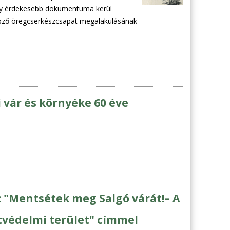
ny érdekesebb dokumentuma kerül
tképző öregcserkészcsapat megalakulásának
 vár és környéke 60 éve
: "Mentsétek meg Salgó várát!– A
tvédelmi terület" címmel