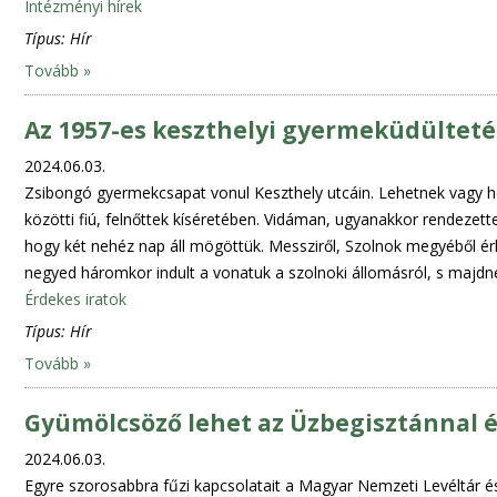
Intézményi hírek
Típus:
Hír
Tovább »
Az 1957-es keszthelyi gyermeküdülteté
2024.06.03.
Zsibongó gyermekcsapat vonul Keszthely utcáin. Lehetnek vagy h
közötti fiú, felnőttek kíséretében. Vidáman, ugyanakkor rendezette
hogy két nehéz nap áll mögöttük. Messziről, Szolnok megyéből érk
negyed háromkor indult a vonatuk a szolnoki állomásról, s majdne
Érdekes iratok
Típus:
Hír
Tovább »
Gyümölcsöző lehet az Üzbegisztánnal ép
2024.06.03.
Egyre szorosabbra fűzi kapcsolatait a Magyar Nemzeti Levéltár és