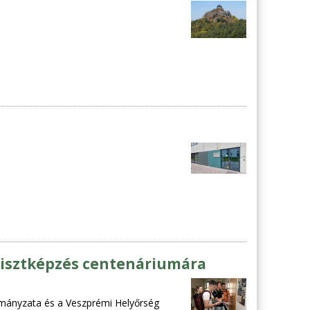
ltisztképzés centenáriumára
mányzata és a Veszprémi Helyőrség