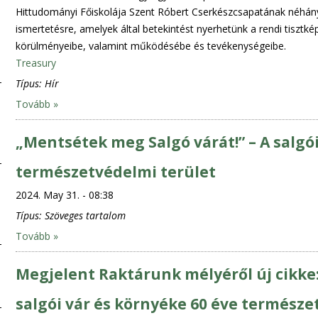
Hittudományi Főiskolája Szent Róbert Cserkészcsapatának néhá
ismertetésre, amelyek által betekintést nyerhetünk a rendi tisz
körülményeibe, valamint működésébe és tevékenységeibe.
Treasury
Típus:
Hír
Tovább »
„Mentsétek meg Salgó várát!” – A salgói
természetvédelmi terület
2024. May 31. - 08:38
Típus:
Szöveges tartalom
Tovább »
Megjelent Raktárunk mélyéről új cikke
salgói vár és környéke 60 éve természe