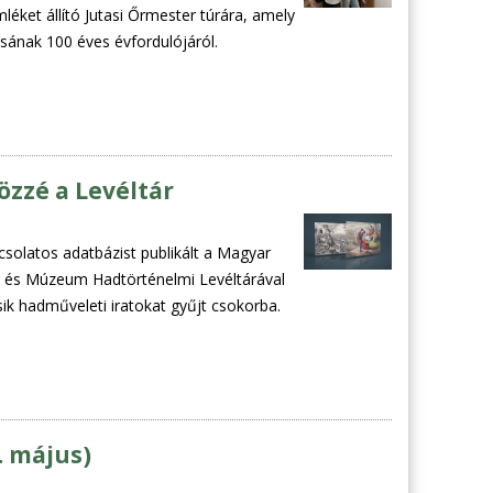
éket állító Jutasi Őrmester túrára, amely
sának 100 éves évfordulójáról.
özzé a Levéltár
solatos adatbázist publikált a Magyar
t és Múzeum Hadtörténelmi Levéltárával
ik hadműveleti iratokat gyűjt csokorba.
. május)