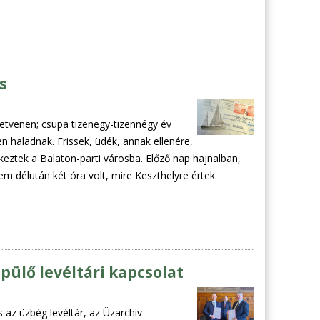
s
etvenen; csupa tizenegy-tizennégy év
n haladnak. Frissek, üdék, annak ellenére,
eztek a Balaton-parti városba. Előző nap hajnalban,
m délután két óra volt, mire Keszthelyre értek.
ülő levéltári kapcsolat
 az üzbég levéltár, az Üzarchiv