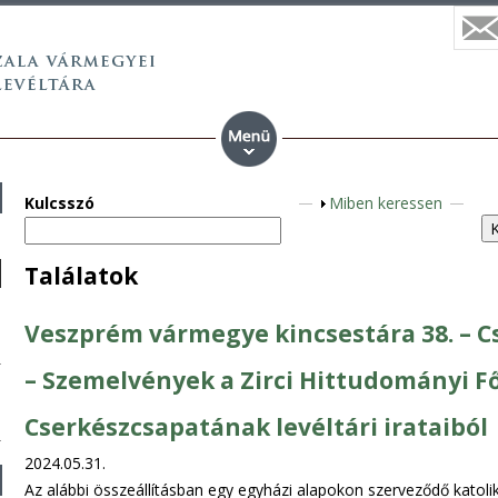
Kulcsszó
S
Miben keressen
h
o
Találatok
w
Veszprém vármegye kincsestára 38. – 
– Szemelvények a Zirci Hittudományi Fő
Cserkészcsapatának levéltári irataiból
2024.05.31.
Az alábbi összeállításban egy egyházi alapokon szerveződő katolik