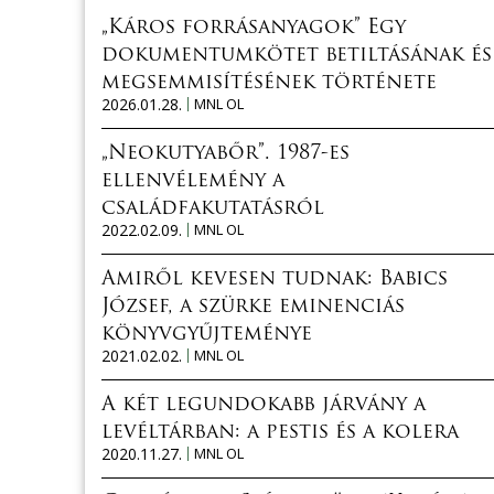
„Káros forrásanyagok” Egy
dokumentumkötet betiltásának és
megsemmisítésének története
2026.01.28.
MNL OL
„Neokutyabőr”. 1987-es
ellenvélemény a
családfakutatásról
2022.02.09.
MNL OL
Amiről kevesen tudnak: Babics
József, a szürke eminenciás
könyvgyűjteménye
2021.02.02.
MNL OL
A két legundokabb járvány a
levéltárban: a pestis és a kolera
2020.11.27.
MNL OL