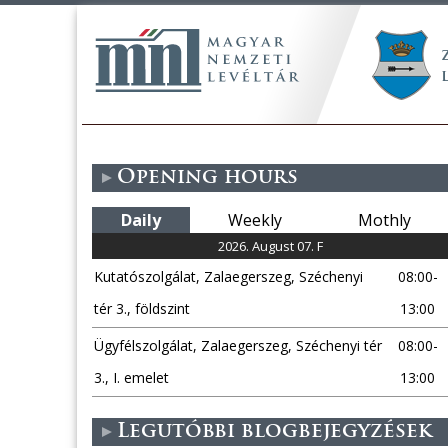
Opening hours
Daily
Weekly
Mothly
2026. August 07. F
Kutatószolgálat, Zalaegerszeg, Széchenyi
08:00-
tér 3., földszint
13:00
Ügyfélszolgálat, Zalaegerszeg, Széchenyi tér
08:00-
3., I. emelet
13:00
Legutóbbi blogbejegyzések