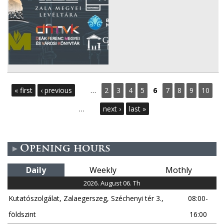
P
« first
‹ previous
…
2
3
4
5
6
7
8
9
10
a
…
next ›
last »
g
e
Opening hours
s
Daily
Weekly
Mothly
2026. August 06. Th
Kutatószolgálat, Zalaegerszeg, Széchenyi tér 3.,
08:00-
földszint
16:00