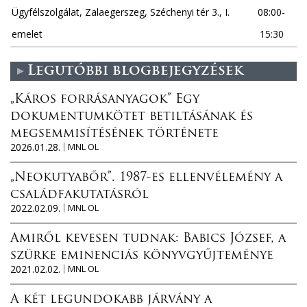
Ügyfélszolgálat, Zalaegerszeg, Széchenyi tér 3., I.
08:00-
emelet
15:30
Legutóbbi blogbejegyzések
„Káros forrásanyagok” Egy
dokumentumkötet betiltásának és
megsemmisítésének története
2026.01.28.
MNL OL
„Neokutyabőr”. 1987-es ellenvélemény a
családfakutatásról
2022.02.09.
MNL OL
Amiről kevesen tudnak: Babics József, a
szürke eminenciás könyvgyűjteménye
2021.02.02.
MNL OL
A két legundokabb járvány a