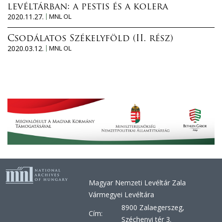
levéltárban: a pestis és a kolera
2020.11.27.
MNL OL
Csodálatos Székelyföld (II. rész)
2020.03.12.
MNL OL
Magyar Nemzeti Levéltár Zala
Vármegyei Levéltára
8900 Zalaegerszeg,
Cím:
Széchenyi tér 3.