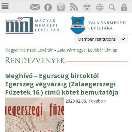
Member institutions
Magyar Nemzeti Levéltár
»
Zala Vármegyei Levéltár Címlap
You
Rendezvények
are
Meghívó – Egurscug birtoktól
here
Egerszeg végváráig (Zalaegerszegi
Füzetek 16.) című kötet bemutatója
2020.02.06.
Tovább »