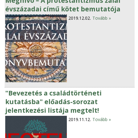
Meghívó – A protestantizmus zalai
évszázadai című kötet bemutatója
2019.12.02.
Tovább »
"Bevezetés a családtörténeti
kutatásba" előadás-sorozat
jelentkezési listája megtelt!
2019.11.12.
Tovább »