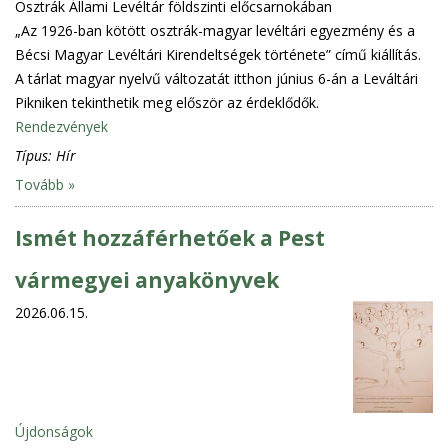
Osztrák Állami Levéltár földszinti előcsarnokában
„Az 1926-ban kötött osztrák-magyar levéltári egyezmény és a
Bécsi Magyar Levéltári Kirendeltségek története” című kiállítás.
A tárlat magyar nyelvű változatát itthon június 6-án a Leváltári
Pikniken tekinthetik meg először az érdeklődők.
Rendezvények
Típus:
Hír
Tovább »
Ismét hozzáférhetőek a Pest
vármegyei anyakönyvek
2026.06.15.
Újdonságok