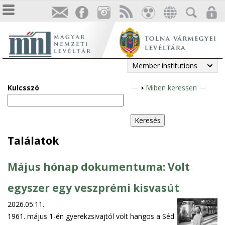
Member institutions
Kulcsszó
S
Miben keressen
h
o
w
Találatok
Május hónap dokumentuma: Volt
egyszer egy veszprémi kisvasút
2026.05.11.
1961. május 1-én gyerekzsivajtól volt hangos a Séd