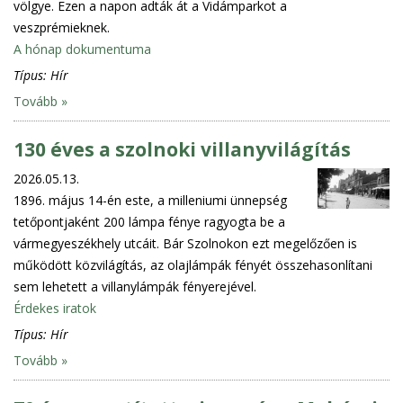
völgye. Ezen a napon adták át a Vidámparkot a
veszprémieknek.
A hónap dokumentuma
Típus:
Hír
Tovább »
130 éves a szolnoki villanyvilágítás
2026.05.13.
1896. május 14-én este, a milleniumi ünnepség
tetőpontjaként 200 lámpa fénye ragyogta be a
vármegyeszékhely utcáit. Bár Szolnokon ezt megelőzően is
működött közvilágítás, az olajlámpák fényét összehasonlítani
sem lehetett a villanylámpák fényerejével.
Érdekes iratok
Típus:
Hír
Tovább »