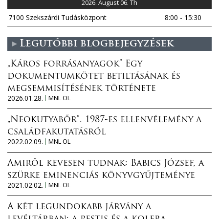
2026. August 06. Th
7100 Szekszárdi Tudásközpont
8:00 - 15:30
Legutóbbi blogbejegyzések
„Káros forrásanyagok” Egy
dokumentumkötet betiltásának és
megsemmisítésének története
2026.01.28.
MNL OL
„Neokutyabőr”. 1987-es ellenvélemény a
családfakutatásról
2022.02.09.
MNL OL
Amiről kevesen tudnak: Babics József, a
szürke eminenciás könyvgyűjteménye
2021.02.02.
MNL OL
A két legundokabb járvány a