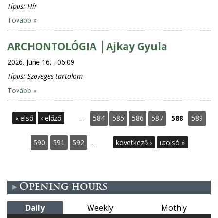
Típus:
Hír
Tovább »
ARCHONTOLÓGIA │Ajkay Gyula
2026. June 16. - 06:09
Típus:
Szöveges tartalom
Tovább »
P
« első
‹ előző
…
584
585
586
587
588
589
a
590
591
592
…
következő ›
utolsó »
g
e
Opening hours
s
Daily
Weekly
Mothly