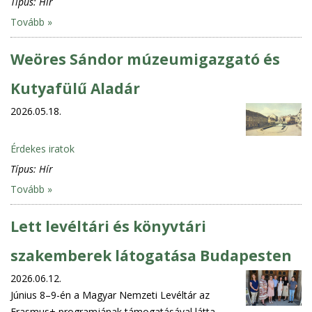
Típus:
Hír
Tovább »
Weöres Sándor múzeumigazgató és
Kutyafülű Aladár
2026.05.18.
Érdekes iratok
Típus:
Hír
Tovább »
Lett levéltári és könyvtári
szakemberek látogatása Budapesten
2026.06.12.
Június 8–9-én a Magyar Nemzeti Levéltár az
Erasmus+ programjának támogatásával látta