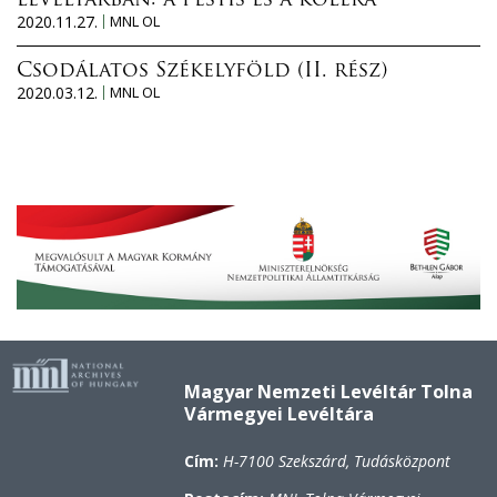
levéltárban: a pestis és a kolera
2020.11.27.
MNL OL
Csodálatos Székelyföld (II. rész)
2020.03.12.
MNL OL
Magyar Nemzeti Levéltár Tolna
Vármegyei Levéltára
Cím:
H-7100 Szekszárd, Tudásközpont