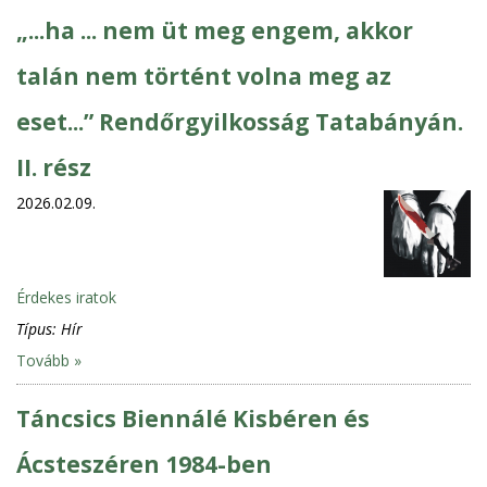
„...ha ... nem üt meg engem, akkor
talán nem történt volna meg az
eset...” Rendőrgyilkosság Tatabányán.
II. rész
2026.02.09.
Érdekes iratok
Típus:
Hír
Tovább »
Táncsics Biennálé Kisbéren és
Ácsteszéren 1984-ben