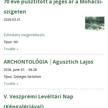
70 éve pusztított a jeges ár a Mohácsi-
szigeten
2026.03.31.
Évfordulós megemlékezés
Típus:
Hír
Tovább »
ARCHONTOLÓGIA │Agusztich Lajos
2026. June 01. - 06:28
Típus:
Szöveges tartalom
Tovább »
V. Veszprémi Levéltári Nap
(Képgalériával)