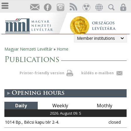
Member institutions
Magyar Nemzeti Levéltár
»
Home
You
Publications
are
Printer-friendly version
küldés e-mailben
here
Opening hours
Daily
Weekly
Mothly
2026. August 09. S
1014 Bp., Bécsi kapu tér 2-4.
closed