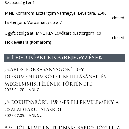
Szabadság tér 1.
MNL Komárom-Esztergom Vármegyei Levéltára, 2500
closed
Esztergom, Vörösmarty utca 7.
Ügyfélszolgálat, MNL KEV Levéltára (Esztergom) és
closed
Fióklevéltára (Komárom)
Legutóbbi blogbejegyzések
„Káros forrásanyagok” Egy
dokumentumkötet betiltásának és
megsemmisítésének története
2026.01.28.
MNL OL
„Neokutyabőr”. 1987-es ellenvélemény a
családfakutatásról
2022.02.09.
MNL OL
Amiről kevesen tudnak: Babics József, a