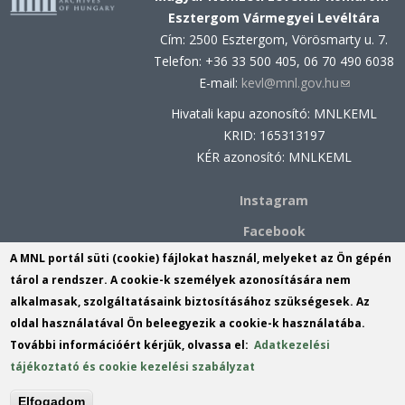
Esztergom Vármegyei Levéltára
Cím: 2500 Esztergom, Vörösmarty u. 7.
Telefon: +36 33 500 405, 06 70 490 6038
E-mail:
kevl@mnl.gov.hu
(link
sends
Hivatali kapu azonosító: MNLKEML
e-
KRID: 165313197
mail)
KÉR azonosító: MNLKEML
Instagram
Facebook
A MNL portál süti (cookie) fájlokat használ, melyeket az Ön gépén
MNL Komárom-Esztergom
tárol a rendszer. A cookie-k személyek azonosítására nem
Vármegyei Levéltárának Komáromi
alkalmasak, szolgáltatásaink biztosításához szükségesek. Az
Fióklevéltára
oldal használatával Ön beleegyezik a cookie-k használatába.
Cím: 2900 Komárom, Szabadság tér
További információért kérjük, olvassa el:
Adatkezelési
1. (iroda, kutatóterem, ügyfél- és
tájékoztató és cookie kezelési szabályzat
kutatószolgálat)
Telefon: +36 34 541 341
Elfogadom