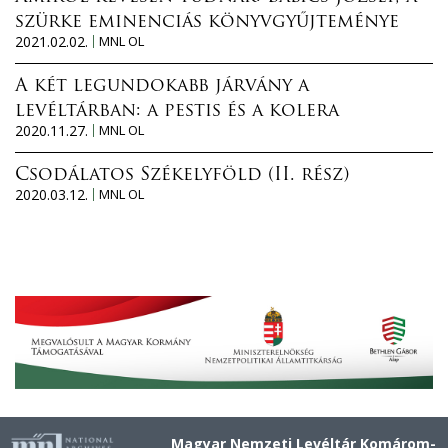
szürke eminenciás könyvgyűjteménye
2021.02.02.
MNL OL
A két legundokabb járvány a
levéltárban: a pestis és a kolera
2020.11.27.
MNL OL
Csodálatos Székelyföld (II. rész)
2020.03.12.
MNL OL
Magyar Nemzeti Levéltár Komárom-