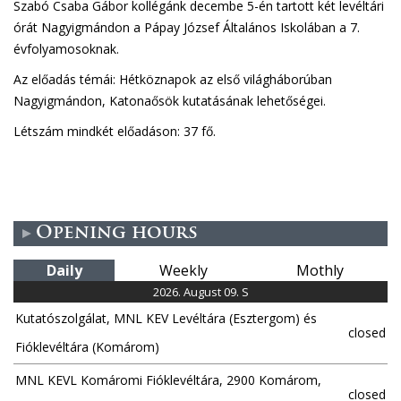
Szabó Csaba Gábor kollégánk decembe 5-én tartott két levéltári
órát Nagyigmándon a Pápay József Általános Iskolában a 7.
évfolyamosoknak.
Az előadás témái: Hétköznapok az első világháborúban
Nagyigmándon, Katonaősök kutatásának lehetőségei.
Létszám mindkét előadáson: 37 fő.
Opening hours
Daily
Weekly
Mothly
2026. August 09. S
Kutatószolgálat, MNL KEV Levéltára (Esztergom) és
closed
Fióklevéltára (Komárom)
MNL KEVL Komáromi Fióklevéltára, 2900 Komárom,
closed