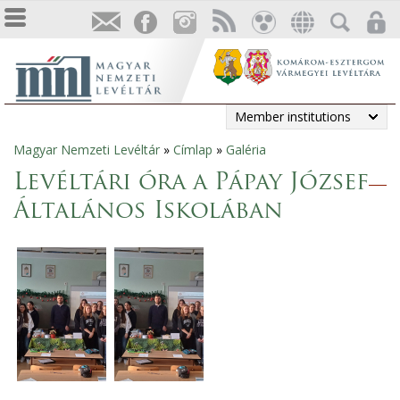
Member institutions
Magyar Nemzeti Levéltár
»
Címlap
»
Galéria
You
Levéltári óra a Pápay József
are
Általános Iskolában
here