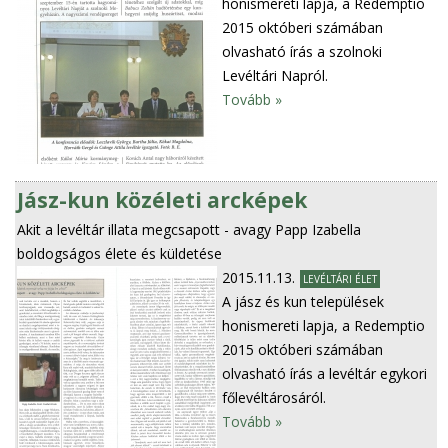
honismereti lapja, a Redemptio
2015 októberi számában
olvasható írás a szolnoki
Levéltári Napról.
Tovább »
Jász-kun közéleti arcképek
Akit a levéltár illata megcsapott - avagy Papp Izabella
boldogságos élete és küldetése
2015.11.13.
LEVÉLTÁRI ÉLET
A jász és kun települések
honismereti lapja, a Redemptio
2015 októberi számában
olvasható írás a levéltár egykori
főlevéltárosáról.
Tovább »