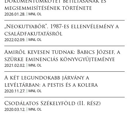
dokumentumkötet betiltásának és
megsemmisítésének története
2026.01.28.
MNL OL
„Neokutyabőr”. 1987-es ellenvélemény a
családfakutatásról
2022.02.09.
MNL OL
Amiről kevesen tudnak: Babics József, a
szürke eminenciás könyvgyűjteménye
2021.02.02.
MNL OL
A két legundokabb járvány a
levéltárban: a pestis és a kolera
2020.11.27.
MNL OL
Csodálatos Székelyföld (II. rész)
2020.03.12.
MNL OL