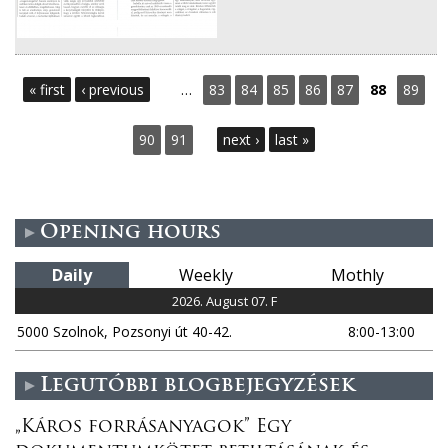
P
« first
‹ previous
…
83
84
85
86
87
88
89
a
90
91
next ›
last »
g
e
Opening hours
s
Daily
Weekly
Mothly
2026. August 07. F
5000 Szolnok, Pozsonyi út 40-42.
8:00-13:00
Legutóbbi blogbejegyzések
„Káros forrásanyagok” Egy