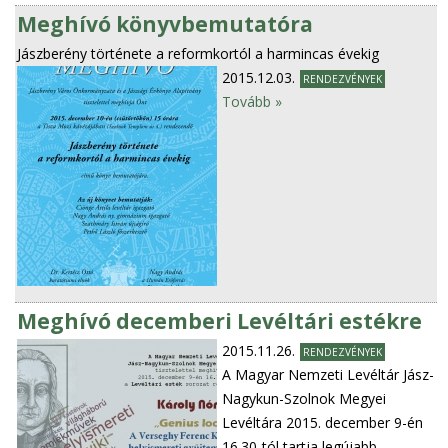
Meghívó könyvbemutatóra
Jászberény története a reformkortól a harmincas évekig
2015.12.03.
RENDEZVÉNYEK
Tovább »
Meghívó decemberi Levéltári estékre
2015.11.26.
RENDEZVÉNYEK
A Magyar Nemzeti Levéltár Jász-
Nagykun-Szolnok Megyei
Levéltára 2015. december 9-én
16.30-tól tartja legújabb