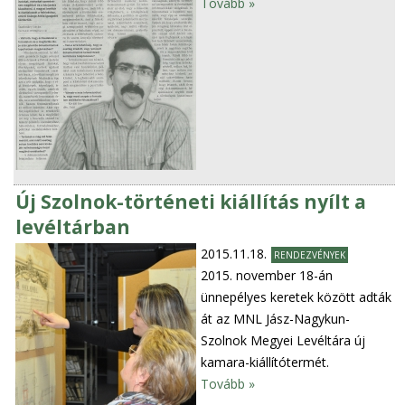
Tovább »
Új Szolnok-történeti kiállítás nyílt a
levéltárban
2015.11.18.
RENDEZVÉNYEK
2015. november 18-án
ünnepélyes keretek között adták
át az MNL Jász-Nagykun-
Szolnok Megyei Levéltára új
kamara-kiállítótermét.
Tovább »