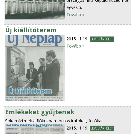
országos hírű Repülőmúzeumot
egyesíti.
Tovább »
Új kiállítóterem
2015.11.19.
LEVÉLTÁRI ÉLET
Tovább »
Emlékeket gyűjtenek
Sokan őriznek a fiókokban fontos iratokat, fotókat
2015.11.19.
LEVÉLTÁRI ÉLET