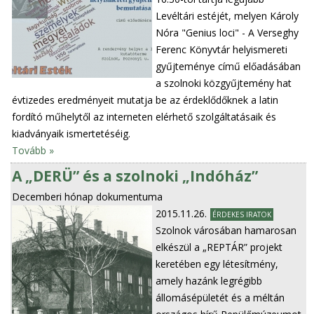
Levéltári estéjét, melyen Károly
Nóra "Genius loci" - A Verseghy
Ferenc Könyvtár helyismereti
gyűjteménye című előadásában
a szolnoki közgyűjtemény hat
évtizedes eredményeit mutatja be az érdeklődőknek a latin
fordító műhelytől az interneten elérhető szolgáltatásaik és
kiadványaik ismertetéséig.
Tovább »
A „DERÜ” és a szolnoki „Indóház”
Decemberi hónap dokumentuma
2015.11.26.
ÉRDEKES IRATOK
Szolnok városában hamarosan
elkészül a „REPTÁR” projekt
keretében egy létesítmény,
amely hazánk legrégibb
állomásépületét és a méltán