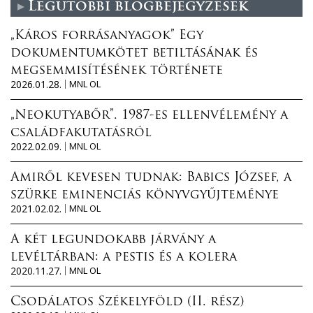
Legutóbbi blogbejegyzések
„Káros forrásanyagok” Egy
dokumentumkötet betiltásának és
megsemmisítésének története
2026.01.28.
MNL OL
„Neokutyabőr”. 1987-es ellenvélemény a
családfakutatásról
2022.02.09.
MNL OL
Amiről kevesen tudnak: Babics József, a
szürke eminenciás könyvgyűjteménye
2021.02.02.
MNL OL
A két legundokabb járvány a
levéltárban: a pestis és a kolera
2020.11.27.
MNL OL
Csodálatos Székelyföld (II. rész)