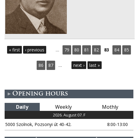
P
« first
‹ previous
…
79
80
81
82
83
84
85
a
86
87
…
next ›
last »
g
e
Opening hours
s
Daily
Weekly
Mothly
2026. August 07. F
5000 Szolnok, Pozsonyi út 40-42.
8:00-13:00