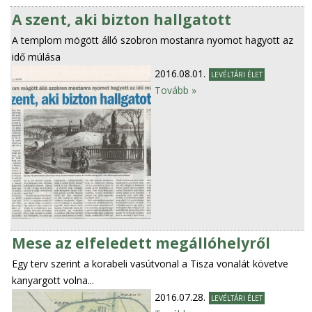
A szent, aki bizton hallgatott
A templom mögött álló szobron mostanra nyomot hagyott az
idő múlása
2016.08.01.
LEVÉLTÁRI ÉLET
Tovább »
Mese az elfeledett megállóhelyről
Egy terv szerint a korabeli vasútvonal a Tisza vonalát követve
kanyargott volna...
2016.07.28.
LEVÉLTÁRI ÉLET