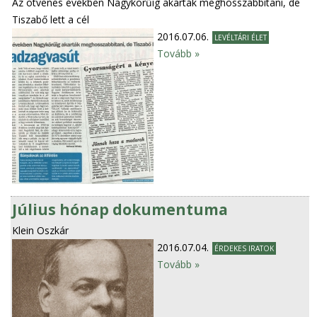
Az ötvenes években Nagykörűig akarták meghosszabbítani, de
Tiszabő lett a cél
2016.07.06.
LEVÉLTÁRI ÉLET
Tovább »
Július hónap dokumentuma
Klein Oszkár
2016.07.04.
ÉRDEKES IRATOK
Tovább »