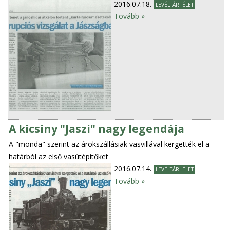
2016.07.18.
LEVÉLTÁRI ÉLET
Tovább »
A kicsiny "Jaszi" nagy legendája
A "monda" szerint az árokszállásiak vasvillával kergették el a
határból az első vasútépítőket
2016.07.14.
LEVÉLTÁRI ÉLET
Tovább »