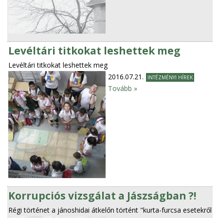
Levéltári titkokat leshettek meg
Levéltári titkokat leshettek meg
2016.07.21.
INTÉZMÉNYI HÍREK
Tovább »
Korrupciós vizsgálat a Jászságban ?!
Régi történet a jánoshidai átkelőn történt "kurta-furcsa esetekről