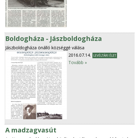
Boldogháza - Jászboldogháza
Jászboldogháza önálló községgé válása
2016.07.14.
LEVÉLTÁRI ÉLET
Tovább »
A madzagvasút