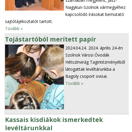
számában megjelent, Jász-
Nagykun-Szolnok vármegyéhez
kapcsolódó írásokat bemutató
sajtótájékoztatót tartott.
Tovább »
Tojástartóból merített papír
2024.04.24.
2024. április 24-én
Szolnok Városi Óvodák
Hétszínvirág Tagintézményéből
látogattak levéltárunkba a
Bagoly csoport ovisai.
Tovább »
Kassais kisdiákok ismerkedtek
levéltárunkkal