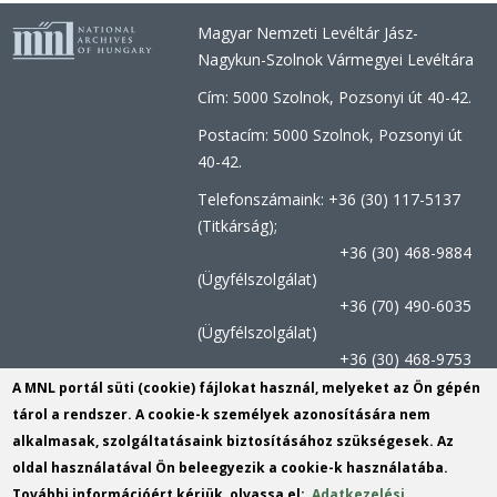
Magyar Nemzeti Levéltár Jász-
Nagykun-Szolnok Vármegyei Levéltára
Cím: 5000 Szolnok, Pozsonyi út 40-42.
Postacím: 5000 Szolnok, Pozsonyi út
40-42.
Telefonszámaink: +36 (30) 117-5137
(Titkárság);
+36 (30) 468-9884
(Ügyfélszolgálat)
+36 (70) 490-6035
(Ügyfélszolgálat)
+36 (30) 468-9753
(Kutatószolgálat)
A MNL portál süti (cookie) fájlokat használ, melyeket az Ön gépén
tárol a rendszer. A cookie-k személyek azonosítására nem
Titkársági e-mail:
jnszvl@mnl.gov.hu
(link
alkalmasak, szolgáltatásaink biztosításához szükségesek. Az
send
Kutatószolgálat e-mail címe:
oldal használatával Ön beleegyezik a cookie-k használatába.
e-
szolnok.kutatas@mnl.gov.hu
(link
További információért kérjük, olvassa el:
Adatkezelési