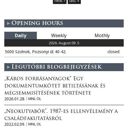
next ›
last »
g
e
Opening hours
s
Daily
Weekly
Mothly
2026. August 09. S
5000 Szolnok, Pozsonyi út 40-42.
closed
Legutóbbi blogbejegyzések
„Káros forrásanyagok” Egy
dokumentumkötet betiltásának és
megsemmisítésének története
2026.01.28.
MNL OL
„Neokutyabőr”. 1987-es ellenvélemény a
családfakutatásról
2022.02.09.
MNL OL