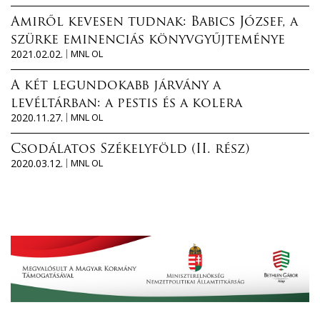
Amiről kevesen tudnak: Babics József, a
szürke eminenciás könyvgyűjteménye
2021.02.02.
MNL OL
A két legundokabb járvány a
levéltárban: a pestis és a kolera
2020.11.27.
MNL OL
Csodálatos Székelyföld (II. rész)
2020.03.12.
MNL OL