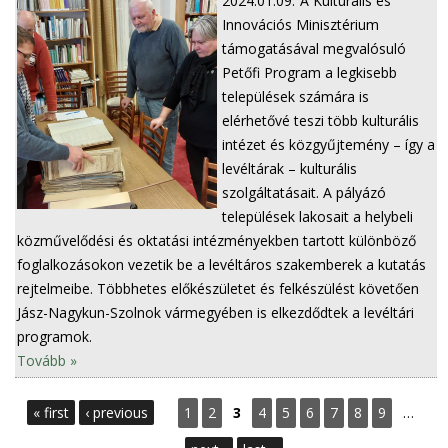
2024.01.09.
A Kulturális és
Innovációs Minisztérium
támogatásával megvalósuló
Petőfi Program a legkisebb
települések számára is
elérhetővé teszi több kulturális
intézet és közgyűjtemény – így a
levéltárak – kulturális
szolgáltatásait. A pályázó
települések lakosait a helybeli
közművelődési és oktatási intézményekben tartott különböző
foglalkozásokon vezetik be a levéltáros szakemberek a kutatás
rejtelmeibe. Többhetes előkészületet és felkészülést követően
Jász-Nagykun-Szolnok vármegyében is elkezdődtek a levéltári
programok.
Tovább »
P
« first
‹ previous
1
2
3
4
5
6
7
8
9
…
a