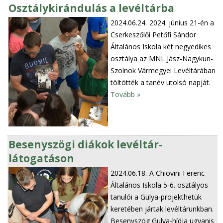
Osztálykirándulás a levéltárba
2024.06.24.
2024. június 21-én a
Cserkeszőlői Petőfi Sándor
Általános Iskola két negyedikes
osztálya az MNL Jász-Nagykun-
Szolnok Vármegyei Levéltárában
töltötték a tanév utolsó napját.
Tovább »
Besenyszögi diákok levéltár-
látogatáson
2024.06.18.
A Chiovini Ferenc
Általános Iskola 5-6. osztályos
tanulói a Gulya-projekthetük
keretében jártak levéltárunkban.
Besenyszög Gulya-hídja ugyanis