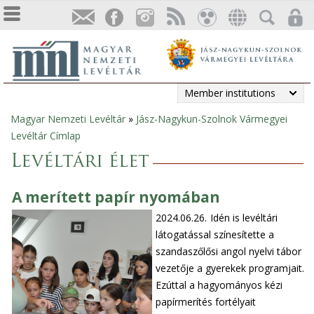
Member institutions
Magyar Nemzeti Levéltár
»
Jász-Nagykun-Szolnok Vármegyei
You
Levéltár Címlap
are
Levéltári élet
here
A merített papír nyomában
2024.06.26.
Idén is levéltári
látogatással színesítette a
szandaszőlősi angol nyelvi tábor
vezetője a gyerekek programjait.
Ezúttal a hagyományos kézi
papírmerítés fortélyait