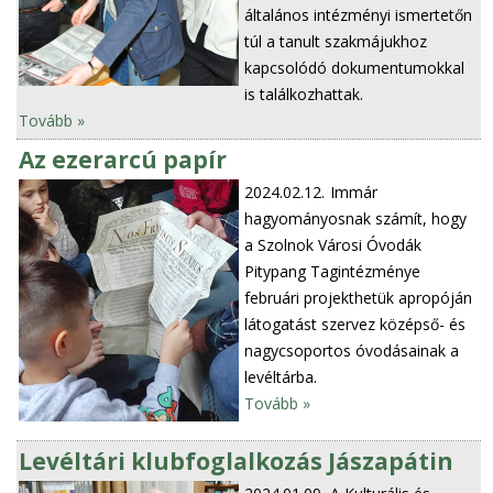
általános intézményi ismertetőn
túl a tanult szakmájukhoz
kapcsolódó dokumentumokkal
is találkozhattak.
Tovább »
Az ezerarcú papír
2024.02.12.
Immár
hagyományosnak számít, hogy
a Szolnok Városi Óvodák
Pitypang Tagintézménye
februári projekthetük apropóján
látogatást szervez középső- és
nagycsoportos óvodásainak a
levéltárba.
Tovább »
Levéltári klubfoglalkozás Jászapátin