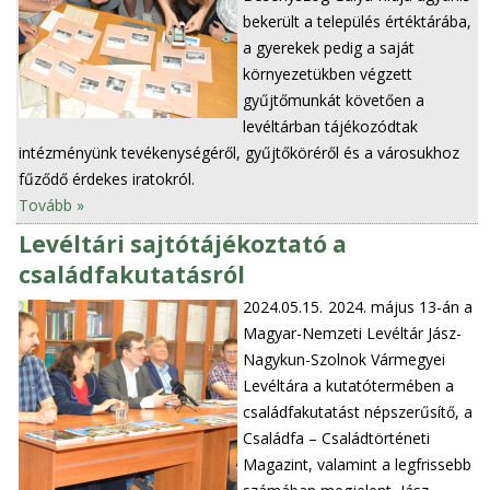
bekerült a település értéktárába,
a gyerekek pedig a saját
környezetükben végzett
gyűjtőmunkát követően a
levéltárban tájékozódtak
intézményünk tevékenységéről, gyűjtőköréről és a városukhoz
fűződő érdekes iratokról.
Tovább »
Levéltári sajtótájékoztató a
családfakutatásról
2024.05.15.
2024. május 13-án a
Magyar-Nemzeti Levéltár Jász-
Nagykun-Szolnok Vármegyei
Levéltára a kutatótermében a
családfakutatást népszerűsítő, a
Családfa – Családtörténeti
Magazint, valamint a legfrissebb