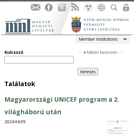
Member institutions
Kulcsszó
S
Miben keressen
h
o
w
Találatok
Magyarországi UNICEF program a 2.
világháború után
2024.04.09.