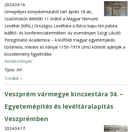
2024.04.16.
Ünnepélyes könyvbemutatót tart április 18-án,
csütörtökön délelőtt 11 órától a Magyar Nemzeti
Levéltár (MNL) Országos Levéltára a Bécsi kapu téri palota
kiállító- és konferenciatermében. Az eseményen Szögi László
Peregrinatio Academica – A külföldi magyar egyetemjárás
története, mérete és irányai 1150–1919 című kötetét ajánlják a
közvélemény figyelmébe.
Rendezvények
Típus:
Hír
Tovább »
Veszprém vármegye kincsestára 34. –
Egyetemépítés és levéltáralapítás
Veszprémben
2024.04.17.