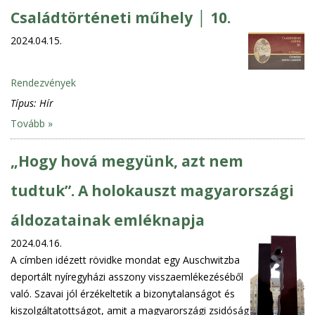
Családtörténeti műhely │ 10.
2024.04.15.
Rendezvények
Típus:
Hír
Tovább »
„Hogy hová megyünk, azt nem
tudtuk”. A holokauszt magyarországi
áldozatainak emléknapja
2024.04.16.
A címben idézett rövidke mondat egy Auschwitzba
deportált nyíregyházi asszony visszaemlékezéséből
való. Szavai jól érzékeltetik a bizonytalanságot és
kiszolgáltatottságot, amit a magyarországi zsidóság