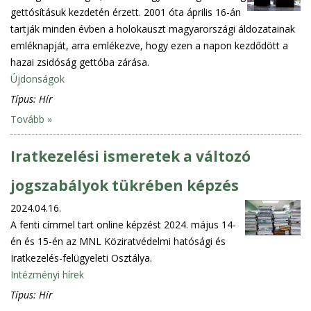
gettósításuk kezdetén érzett. 2001 óta április 16-án
tartják minden évben a holokauszt magyarországi áldozatainak
emléknapját, arra emlékezve, hogy ezen a napon kezdődött a
hazai zsidóság gettóba zárása.
Újdonságok
Típus:
Hír
Tovább »
Iratkezelési ismeretek a változó
jogszabályok tükrében képzés
2024.04.16.
A fenti címmel tart online képzést 2024. május 14-
én és 15-én az MNL Köziratvédelmi hatósági és
Iratkezelés-felügyeleti Osztálya.
Intézményi hírek
Típus:
Hír