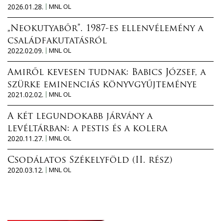
2026.01.28.
MNL OL
„Neokutyabőr”. 1987-es ellenvélemény a
családfakutatásról
2022.02.09.
MNL OL
Amiről kevesen tudnak: Babics József, a
szürke eminenciás könyvgyűjteménye
2021.02.02.
MNL OL
A két legundokabb járvány a
levéltárban: a pestis és a kolera
2020.11.27.
MNL OL
Csodálatos Székelyföld (II. rész)
2020.03.12.
MNL OL