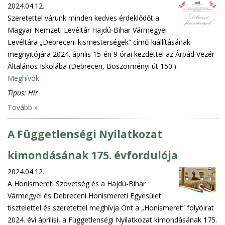
2024.04.12.
Szeretettel várunk minden kedves érdeklődőt a
Magyar Nemzeti Levéltár Hajdú-Bihar Vármegyei
Levéltára „Debreceni kismesterségek” című kiállításának
megnyitójára 2024. április 15-én 9 órai kezdettel az Árpád Vezér
Általános Iskolába (Debrecen, Böszörményi út 150.).
Meghívók
Típus:
Hír
Tovább »
A Függetlenségi Nyilatkozat
kimondásának 175. évfordulója
2024.04.12.
A Honismereti Szövetség és a Hajdú-Bihar
Vármegyei és Debreceni Honismereti Egyesület
tisztelettel és szeretettel meghívja Önt a „Honismeret” folyóirat
2024. évi áprilisi, a Függetlenségi Nyilatkozat kimondásának 175.