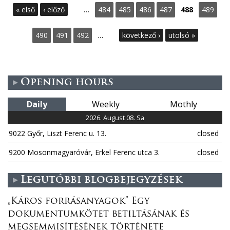
P
« első
‹ előző
…
484
485
486
487
488
489
a
490
491
492
…
következő ›
utolsó »
g
e
Opening hours
s
Daily
Weekly
Mothly
2026. August 08. Sa
9022 Győr, Liszt Ferenc u. 13.
closed
9200 Mosonmagyaróvár, Erkel Ferenc utca 3.
closed
Legutóbbi blogbejegyzések
„Káros forrásanyagok” Egy
dokumentumkötet betiltásának és
megsemmisítésének története