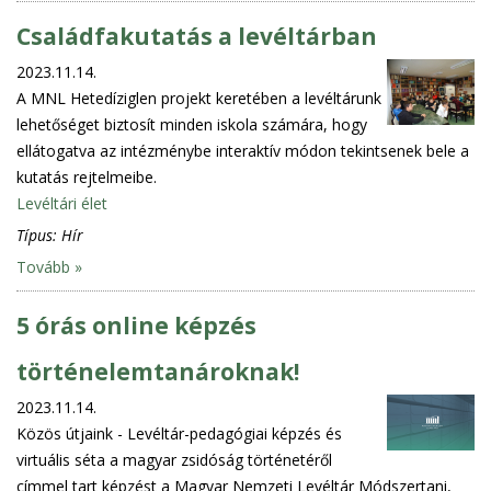
Családfakutatás a levéltárban
2023.11.14.
A MNL Hetedíziglen projekt keretében a levéltárunk
lehetőséget biztosít minden iskola számára, hogy
ellátogatva az intézménybe interaktív módon tekintsenek bele a
kutatás rejtelmeibe.
Levéltári élet
Típus:
Hír
Tovább »
5 órás online képzés
történelemtanároknak!
2023.11.14.
Közös útjaink - Levéltár-pedagógiai képzés és
virtuális séta a magyar zsidóság történetéről
címmel tart képzést a Magyar Nemzeti Levéltár Módszertani,