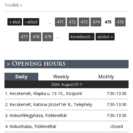
Tovább »
P
« első
‹ előző
…
471
472
473
474
475
476
a
477
478
479
…
következő ›
utolsó »
g
e
Opening hours
s
Daily
Weekly
Mothly
2026. August 07. F
1. Kecskemét, Klapka u. 13-15., Központ
7:30-13:30
2. Kecskemét, Katona József tér 8., Telephely
7:30-13:30
3. Kiskunfélegyháza, Fióklevéltár
7:30-13:30
4. Kiskunhalas, Fióklevéltár
closed