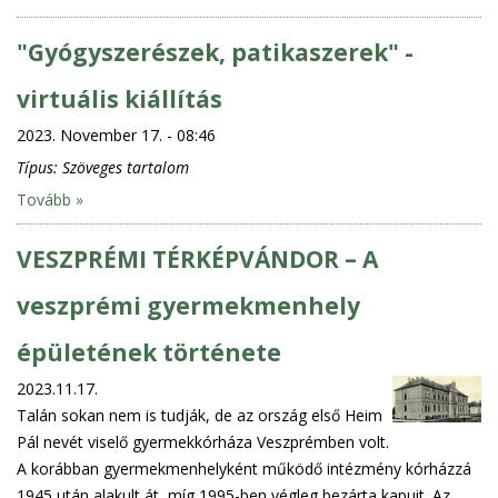
"Gyógyszerészek, patikaszerek" -
virtuális kiállítás
2023. November 17. - 08:46
Típus:
Szöveges tartalom
Tovább »
VESZPRÉMI TÉRKÉPVÁNDOR – A
veszprémi gyermekmenhely
épületének története
2023.11.17.
Talán sokan nem is tudják, de az ország első Heim
Pál nevét viselő gyermekkórháza Veszprémben volt.
A korábban gyermekmenhelyként működő intézmény kórházzá
1945 után alakult át, míg 1995-ben végleg bezárta kapuit. Az