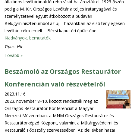
általános levéltárának létrehozását határozták el. 1923 őszén
pedig a M. Kir. Országos Levéltár a teljes iratanyagával és
személyzetével együtt átköltözött a budavári
Belügyminisztériumból az új – hazánkban az első ténylegesen
levéltári célra emelt – Bécsi kapu téri épületébe.
Kiadványok, bemutatók
Típus:
Hír
Tovább »
Beszámoló az Országos Restaurátor
Konferencián való részvételről
2023.11.16.
2023. november 8–10. között rendezték meg az
Országos Restaurátor Konferenciát a Magyar
Nemzeti Múzeumban, a MNM Országos Restaurátor és
Restaurátorképző Központ, valamint a Műtárgyvédelmi és
Restauráló Főosztály szervezésében. Az idei évben hazai