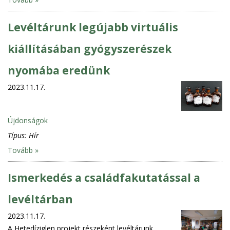
Levéltárunk legújabb virtuális
kiállításában gyógyszerészek
nyomába eredünk
2023.11.17.
Újdonságok
Típus:
Hír
Tovább »
Ismerkedés a családfakutatással a
levéltárban
2023.11.17.
A Hetedíziglen projekt részeként levéltárunk