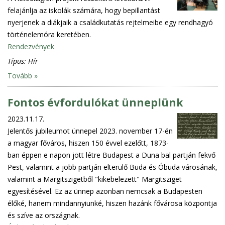
felajánlja az iskolák számára, hogy bepillantást
nyerjenek a diákjaik a családkutatás rejtelmeibe egy rendhagyó
történelemóra keretében.
Rendezvények
Típus:
Hír
Tovább »
Fontos évfordulókat ünneplünk
2023.11.17.
Jelentős jubileumot ünnepel 2023. november 17-én
a magyar főváros, hiszen 150 évvel ezelőtt, 1873-
ban éppen e napon jött létre Budapest a Duna bal partján fekvő
Pest, valamint a jobb partján elterülő Buda és Óbuda városának,
valamint a Margitszigetből "kikebelezett" Margitsziget
egyesítésével. Ez az ünnep azonban nemcsak a Budapesten
élőké, hanem mindannyiunké, hiszen hazánk fővárosa központja
és szíve az országnak.