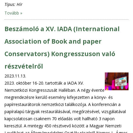
Típus:
Hír
Tovább »
Beszámoló a XV. IADA (International
Association of Book and paper
Conservators) Kongresszuson való
részvételről
2023.11.13.
2023. október 16-20. tartották a IADA XV.
Nemzetközi Kongresszusát Halléban. A négy évente
megrendezésre kerülő esemény kifejezetten a könyv- és
papírrestaurátorok nemzetközi találkozója. A konferencián a
papíralapú tárgyak restaurálásával, megőrzésével, vizsgálatával
kapcsolatosan csaknem 70 előadás volt hallható 3 napon
keresztül. A mintegy 450 résztvevő között a Magyar Nemzeti
Levéltárat az Állományvédelmi Osztály részéről Nemes L. Ágnes