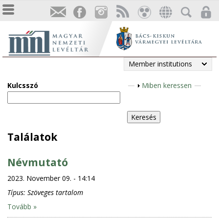
Member institutions
Kulcsszó
S
Miben keressen
h
o
w
Találatok
Névmutató
2023. November 09. - 14:14
Típus:
Szöveges tartalom
Tovább »