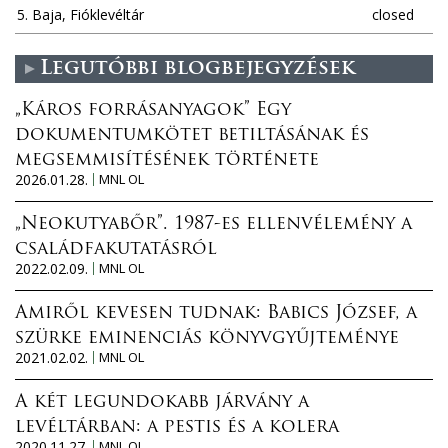
5. Baja, Fióklevéltár
closed
Legutóbbi blogbejegyzések
„Káros forrásanyagok” Egy
dokumentumkötet betiltásának és
megsemmisítésének története
2026.01.28.
MNL OL
„Neokutyabőr”. 1987-es ellenvélemény a
családfakutatásról
2022.02.09.
MNL OL
Amiről kevesen tudnak: Babics József, a
szürke eminenciás könyvgyűjteménye
2021.02.02.
MNL OL
A két legundokabb járvány a
levéltárban: a pestis és a kolera
2020.11.27.
MNL OL