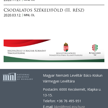
Csodálatos Székelyföld (II. rész)
2020.03.12.
MNL OL
Magyar Nemzeti Levéltár Bács-Kiskun
Vármegyei Levéltára
Postacím: 6000 Kecskemét, Klapka u.
13-15.
Telefon: +36 76 495-951
E-mail:
bkml@mnl.gov.hu
(link