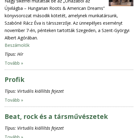
Nagy sikerrel mutatták be az „Óhazából az
Újvilágba – Hungarian Roots & American Dreams”
könyvsorozat második kötetét, amelynek munkatársunk,
Szabóné Rácz Éva is társszerzője. Az ünnepélyes eseményt
november 7-én, pénteken tartották Szegeden, a Szent-Györgyi
Albert Agórában.
Beszámolók
Típus:
Hír
Tovább »
Profik
Típus:
Virtuális kiállítás fejezet
Tovább »
Beat, rock és a társművészetek
Típus:
Virtuális kiállítás fejezet
Tovább »