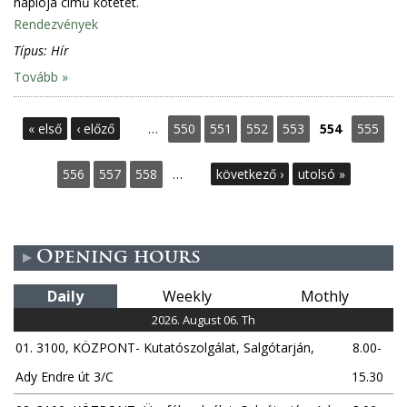
naplója című kötetet.
Rendezvények
Típus:
Hír
Tovább »
P
« első
‹ előző
…
550
551
552
553
554
555
a
556
557
558
…
következő ›
utolsó »
g
e
Opening hours
s
Daily
Weekly
Mothly
2026. August 06. Th
01. 3100, KÖZPONT- Kutatószolgálat, Salgótarján,
8.00-
Ady Endre út 3/C
15.30