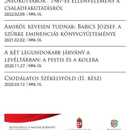
„Neokutyabőr”. 1987-es ellenvélemény a
családfakutatásról
2022.02.09.
MNL OL
Amiről kevesen tudnak: Babics József, a
szürke eminenciás könyvgyűjteménye
2021.02.02.
MNL OL
A két legundokabb járvány a
levéltárban: a pestis és a kolera
2020.11.27.
MNL OL
Csodálatos Székelyföld (II. rész)
2020.03.12.
MNL OL