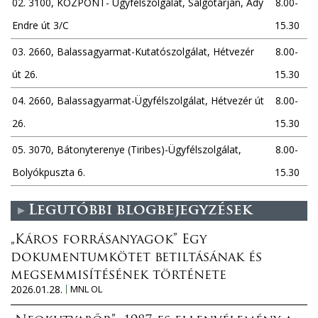
02. 3100, KÖZPONT- Ügyfélszolgálat, Salgótarján, Ady
8.00-
Endre út 3/C
15.30
03. 2660, Balassagyarmat-Kutatószolgálat, Hétvezér
8.00-
út 26.
15.30
04. 2660, Balassagyarmat-Ügyfélszolgálat, Hétvezér út
8.00-
26.
15.30
05. 3070, Bátonyterenye (Tiribes)-Ügyfélszolgálat,
8.00-
Bolyókpuszta 6.
15.30
Legutóbbi blogbejegyzések
„Káros forrásanyagok” Egy
dokumentumkötet betiltásának és
megsemmisítésének története
2026.01.28.
MNL OL