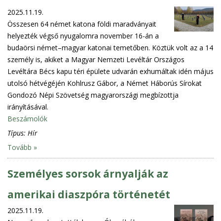
2025.11.19.
Összesen 64 német katona földi maradványait
helyezték végső nyugalomra november 16-án a
budaörsi német–magyar katonai temetőben. Köztük volt az a 14
személy is, akiket a Magyar Nemzeti Levéltár Országos
Levéltára Bécs kapu téri épülete udvarán exhumáltak idén május
utolsó hétvégéjén Kohlrusz Gábor, a Német Háborús Sírokat
Gondozó Népi Szövetség magyarországi megbízottja
irányításával.
Beszámolók
Típus:
Hír
Tovább »
Személyes sorsok árnyalják az
amerikai diaszpóra történetét
2025.11.19.