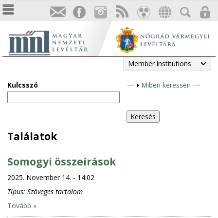
Member institutions
Kulcsszó
S
Miben keressen
h
o
w
Találatok
Somogyi összeírások
2025. November 14. - 14:02
Típus:
Szöveges tartalom
Tovább »