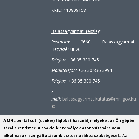
KRID: 113809158
Balassagyarmati részleg
Postacím:
2660, Balassagyarmat,
Hétvezér út 26.
Telefon:
+36 35 300 745
Mobiltelefon:
+36 30 836 3994
Telefax:
+36 35 300 745
E-
mail:
balassagyarmat.kutatas@mnl.gov.hu
(link
sends
A MNL portál süti (cookie) fájlokat használ, melyeket az Ön gépén
e-
Bátonyterenyei-tiribesi részleg
tárol a rendszer. A cookie-k személyek azonosítására nem
mail)
alkalmasak, szolgáltatásaink biztosításához szükségesek. Az
Postacím:
3070, Bátonyterenye (Tiribes),