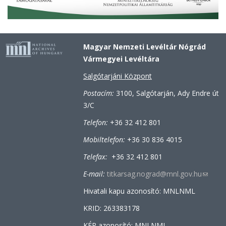
Magyar Nemzeti Levéltár Nógrád
Vármegyei Levéltára
Salgótarjáni Központ
Postacím:
3100, Salgótarján, Ady Endre út
3/C
Telefon:
+36 32 412 801
Mobiltelefon:
+36 30 836 4015
Telefax:
+36 32 412 801
E-mail:
titkarsag.nograd@mnl.gov.hu
(link
sends
Hivatali kapu azonosító: MNLNML
e-
KRID: 263383178
mail)
KÉR azonosító: MNLNML