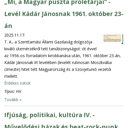
„Mi, a Magyar puszta proletárjai” -
Levél Kádár Jánosnak 1961. október 23-
án
2025.11.17.
T. A., a Szenttamási Állami Gazdaság dolgozója
kiváló ütemérzékről tett tanúbizonyságot: öt évvel
az 1956-os forradalom kirobbanása után, 1961. október 23-án,
Kádár Jánosnak írt levelében (levelét rutinosan Moszkvába
címezte) hitet tett Magyarország és a Szovjetunió vezetői
mellett.
Érdekes iratok
Típus:
Hír
Tovább »
Ifjúság, politikai, kultúra IV. -
Művelődési házak és beat-rock-punk