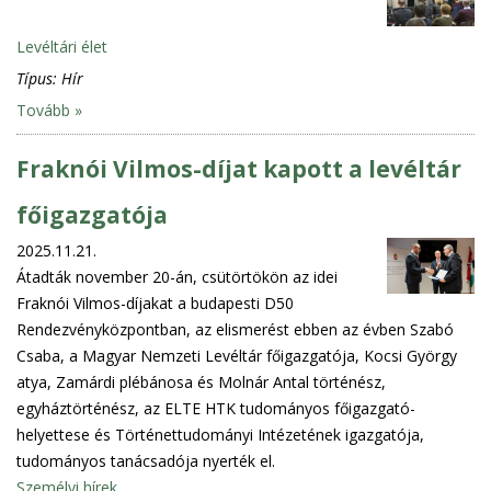
Levéltári élet
Típus:
Hír
Tovább »
Fraknói Vilmos-díjat kapott a levéltár
főigazgatója
2025.11.21.
Átadták november 20-án, csütörtökön az idei
Fraknói Vilmos-díjakat a budapesti D50
Rendezvényközpontban, az elismerést ebben az évben Szabó
Csaba, a Magyar Nemzeti Levéltár főigazgatója, Kocsi György
atya, Zamárdi plébánosa és Molnár Antal történész,
egyháztörténész, az ELTE HTK tudományos főigazgató-
helyettese és Történettudományi Intézetének igazgatója,
tudományos tanácsadója nyerték el.
Személyi hírek