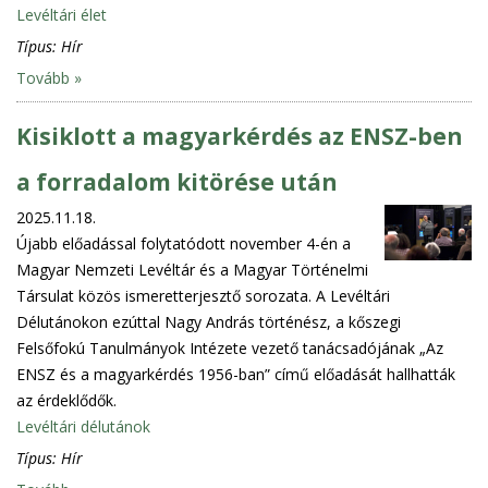
Levéltári élet
Típus:
Hír
Tovább »
Kisiklott a magyarkérdés az ENSZ-ben
a forradalom kitörése után
2025.11.18.
Újabb előadással folytatódott november 4-én a
Magyar Nemzeti Levéltár és a Magyar Történelmi
Társulat közös ismeretterjesztő sorozata. A Levéltári
Délutánokon ezúttal Nagy András történész, a kőszegi
Felsőfokú Tanulmányok Intézete vezető tanácsadójának „Az
ENSZ és a magyarkérdés 1956-ban” című előadását hallhatták
az érdeklődők.
Levéltári délutánok
Típus:
Hír