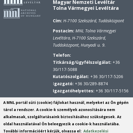
Magyar Nemzeti Levéltár
Tolna Vármegyei Levéltára
Cím:
H-7100 Szekszárd, Tudásközpont
Postacím:
MNL Tolna Vármegyei
Levéltára, H-7100 Szekszárd,
Tudásközpont, Hunyadi u. 9.
Telefon:
Titkárság/ügyfélszolgálat:
+36
30/117-5088
Kutatószolgálat:
+36 30/117-5206
I
gazgató:
+36 30/289-8874
Igazgatóhelyettes:
+36 30/117-5156
Hivatali kapu
A MNL portál süti (cookie) fájlokat használ, melyeket az Ön gépén
KRID: 567314100
tárol a rendszer. A cookie-k személyek azonosítására nem
Központi Érkeztetési Rendszer
alkalmasak, szolgáltatásaink biztosításához szükségesek. Az
(KÉR)
oldal használatával Ön beleegyezik a cookie-k használatába.
azonosító: MNL TVL
További információért kérjük, olvassa el:
Adatkezelési