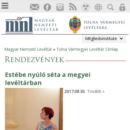
Mitgliedsinstitute
Magyar Nemzeti Levéltár
»
Tolna Vármegyei Levéltár Címlap
Sie
Rendezvények
sind
Estébe nyúló séta a megyei
hier
levéltárban
2017.08.30.
Tovább »