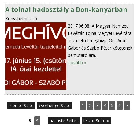
A tolnai hadosztály a Don-kanyarban
Könyvbemutató
2017.06.08.
A Magyar Nemzeti
Levéltár Tolna Megyei Levéltára
tisztelettel meghívja Önt Aradi
Gábor és Szabó Péter kötetének
bemutatójára.
Tovább »
S
« erste Seite
‹ vorherige Seite
1
2
3
4
5
6
7
e
8
9
nächste Seite ›
letzte Seite »
i