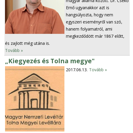
magyar állama között. Dr. Csekő
Ernő ugyanakkor azt is
hangsúlyozta, hogy nem
egyszeri eseményről van szó,
hanem folyamatról, ami
megkezdődött már 1867 előtt,
és zajlott még utána is.
Tovább »
„Kiegyezés és Tolna megye"
2017.06.13.
Tovább »