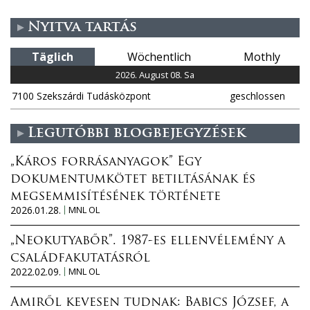
t
Nyitva tartás
e
Täglich
Wöchentlich
Mothly
n
2026. August 08. Sa
7100 Szekszárdi Tudásközpont
geschlossen
Legutóbbi blogbejegyzések
„Káros forrásanyagok” Egy
dokumentumkötet betiltásának és
megsemmisítésének története
2026.01.28.
MNL OL
„Neokutyabőr”. 1987-es ellenvélemény a
családfakutatásról
2022.02.09.
MNL OL
Amiről kevesen tudnak: Babics József, a