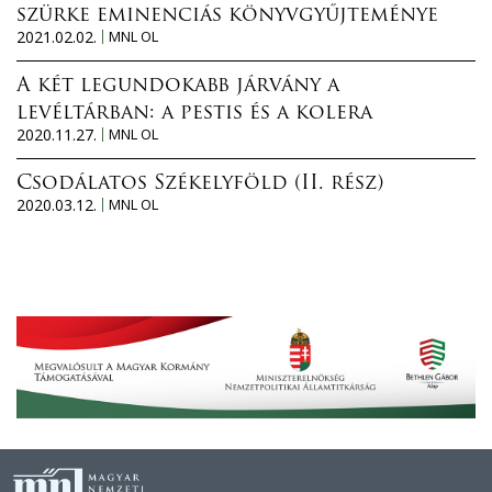
szürke eminenciás könyvgyűjteménye
2021.02.02.
MNL OL
A két legundokabb járvány a
levéltárban: a pestis és a kolera
2020.11.27.
MNL OL
Csodálatos Székelyföld (II. rész)
2020.03.12.
MNL OL