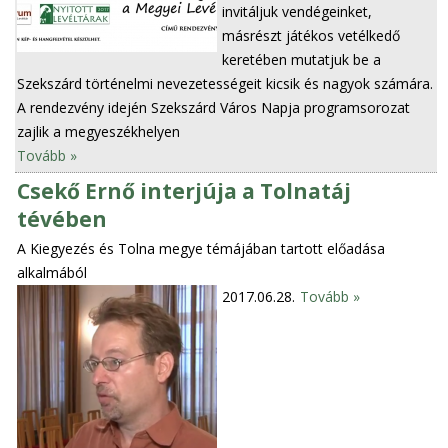
invitáljuk vendégeinket,
másrészt játékos vetélkedő
keretében mutatjuk be a
Szekszárd történelmi nevezetességeit kicsik és nagyok számára.
A rendezvény idején Szekszárd Város Napja programsorozat
zajlik a megyeszékhelyen
Tovább »
Csekő Ernő interjúja a Tolnatáj
tévében
A Kiegyezés és Tolna megye témájában tartott előadása
alkalmából
2017.06.28.
Tovább »