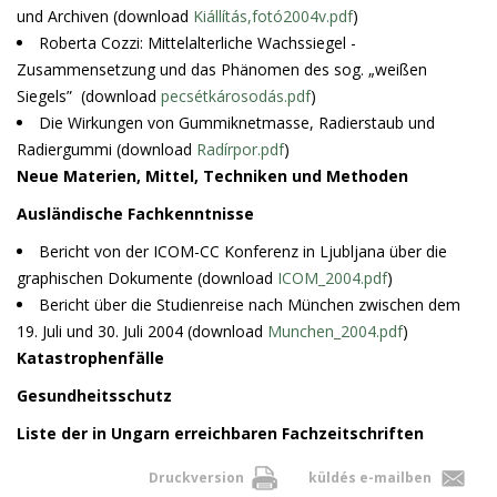
und Archiven (download
Kiállítás,fotó2004v.pdf
)
Roberta Cozzi: Mittelalterliche Wachssiegel -
Zusammensetzung und das Phänomen des sog. „weißen
Siegels” (download
pecsétkárosodás.pdf
)
Die Wirkungen von Gummiknetmasse, Radierstaub und
Radiergummi (download
Radírpor.pdf
)
Neue Materien, Mittel, Techniken und Methoden
Ausländische Fachkenntnisse
Bericht von der ICOM-CC Konferenz in Ljubljana über die
graphischen Dokumente (download
ICOM_2004.pdf
)
Bericht über die Studienreise nach München zwischen dem
19. Juli und 30. Juli 2004 (download
Munchen_2004.pdf
)
Katastrophenfälle
Gesundheitsschutz
Liste der in Ungarn erreichbaren Fachzeitschriften
Druckversion
küldés e-mailben