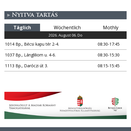
Nyitva tartás
Täglich
Wöchentlich
Mothly
2026. August 06. Do
1014 Bp., Bécsi kapu tér 2-4.
08:30-17:45
1037 Bp., Lángliliom u. 4-6.
08:30-15:30
1113 Bp., Daróczi út 3.
08:15-15:45