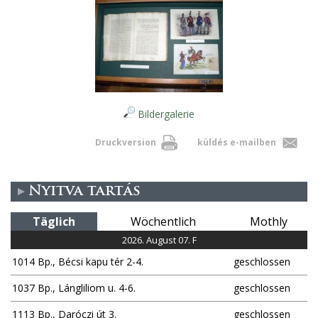
Bildergalerie
Druckversion
küldés e-mailben
Nyitva tartás
Täglich
Wöchentlich
Mothly
2026. August 07. F
1014 Bp., Bécsi kapu tér 2-4.
geschlossen
1037 Bp., Lángliliom u. 4-6.
geschlossen
1113 Bp., Daróczi út 3.
geschlossen