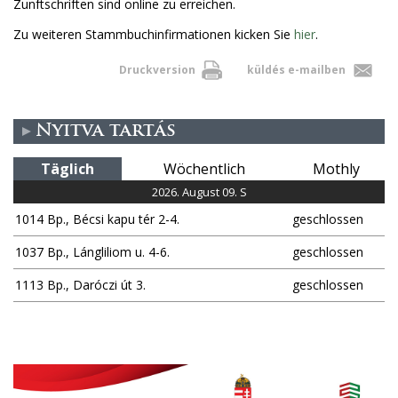
Zunftschriften sind online zu erreichen.
Zu weiteren Stammbuchinfirmationen kicken Sie
hier
.
Druckversion
küldés e-mailben
Nyitva tartás
Täglich
Wöchentlich
Mothly
2026. August 09. S
1014 Bp., Bécsi kapu tér 2-4.
geschlossen
1037 Bp., Lángliliom u. 4-6.
geschlossen
1113 Bp., Daróczi út 3.
geschlossen