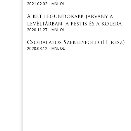
2021.02.02.
MNL OL
A két legundokabb járvány a
levéltárban: a pestis és a kolera
2020.11.27.
MNL OL
Csodálatos Székelyföld (II. rész)
2020.03.12.
MNL OL