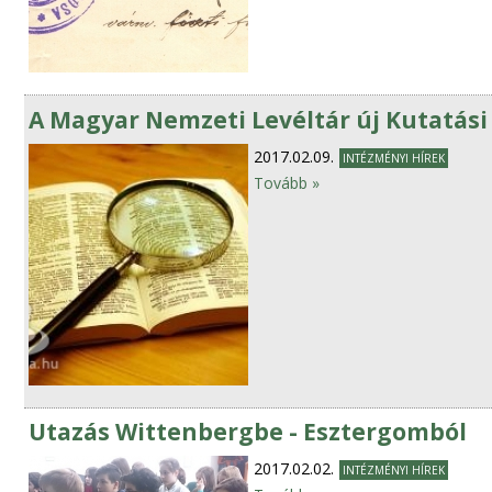
A Magyar Nemzeti Levéltár új Kutatási
2017.02.09.
INTÉZMÉNYI HÍREK
Tovább »
Utazás Wittenbergbe - Esztergomból
2017.02.02.
INTÉZMÉNYI HÍREK