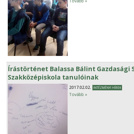
Tovább »
Írástörténet Balassa Bálint Gazdasági
Szakközépiskola tanulóinak
2017.02.02.
INTÉZMÉNYI HÍREK
Tovább »