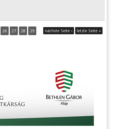
26
27
28
29
nächste Seite ›
letzte Seite »