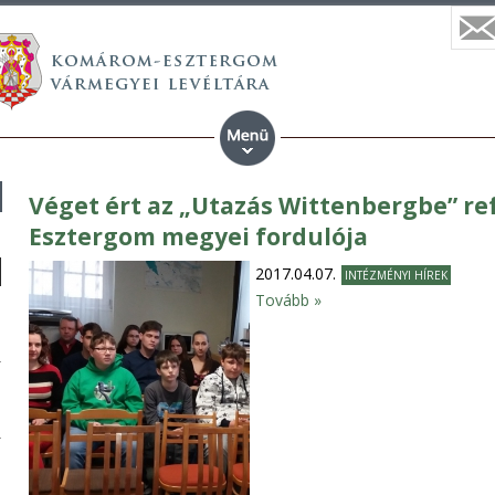
Véget ért az „Utazás Wittenbergbe” r
Esztergom megyei fordulója
2017.04.07.
INTÉZMÉNYI HÍREK
Tovább »