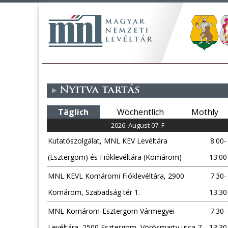
Nyitva tartás
Täglich
Wöchentlich
Mothly
2026. August 07. F
Kutatószolgálat, MNL KEV Levéltára
8:00-
(Esztergom) és Fióklevéltára (Komárom)
13:00
MNL KEVL Komáromi Fióklevéltára, 2900
7:30-
Komárom, Szabadság tér 1.
13:30
MNL Komárom-Esztergom Vármegyei
7:30-
Levéltára, 2500 Esztergom, Vörösmarty utca 7.
13:30