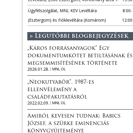
Ügyfélszolgálat, MNL KEV Levéltára
8:00-
(Esztergom) és Fióklevéltára (Komárom)
12:00
Legutóbbi blogbejegyzések
„Káros forrásanyagok” Egy
dokumentumkötet betiltásának és
megsemmisítésének története
2026.01.28.
MNL OL
„Neokutyabőr”. 1987-es
ellenvélemény a
családfakutatásról
2022.02.09.
MNL OL
Amiről kevesen tudnak: Babics
József, a szürke eminenciás
könyvgyűjteménye