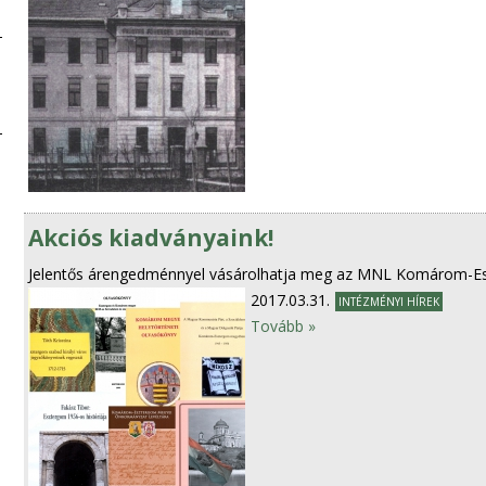
Akciós kiadványaink!
Jelentős árengedménnyel vásárolhatja meg az MNL Komárom-Esz
2017.03.31.
INTÉZMÉNYI HÍREK
Tovább »