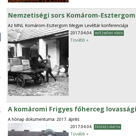
Nemzetiségi sors Komárom-Esztergom
Az MNL Komárom-Esztergom Megyei Levéltár konferenciája
2017.04.04.
INTÉZMÉNYI HÍREK
Tovább »
A komáromi Frigyes főherceg lovasság
A hónap dokumentuma: 2017. április
2017.04.04.
ÉRDEKES IRATOK
Tovább »