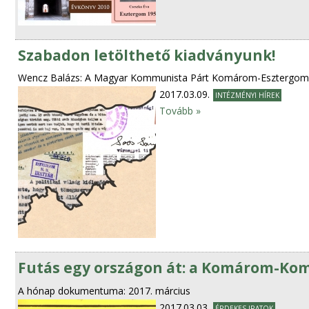
Szabadon letölthető kiadványunk!
Wencz Balázs: A Magyar Kommunista Párt Komárom-Esztergom v
2017.03.09.
INTÉZMÉNYI HÍREK
Tovább »
Futás egy országon át: a Komárom-Kom
A hónap dokumentuma: 2017. március
2017.03.03.
ÉRDEKES IRATOK