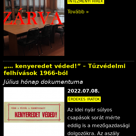
INTÉZMÉNYI HÍREK
Tovább »
„… kenyeredet véded!” – Tűzvédelmi
felhívások 1966-ból
Július hónap dokumentuma
2022.07.08.
ÉRDEKES IRATOK
Az idei nyár súlyos
csapások sorát mérte
eddig is a mezőgazdasági
dolgozókra. Az aszály