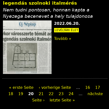
legendás szolnoki italmérés
Nem tudni pontosan, honnan kapta a
Nyezega becenevet a hely tulajdonosa
2022.06.20.
LEVÉLTÁRI ÉLET
Tovább »
S
« erste Seite
‹ vorherige Seite
…
16
17
18
19
20
21
22
23
24
…
nächste
e
Seite ›
letzte Seite »
i