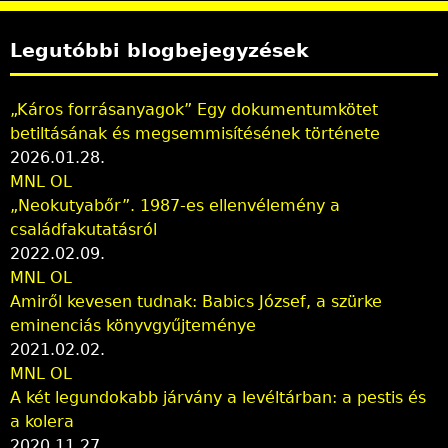
t
Legutóbbi blogbejegyzések
e
n
„Káros forrásanyagok” Egy dokumentumkötet
betiltásának és megsemmisítésének története
2026.01.28.
MNL OL
„Neokutyabőr”. 1987-es ellenvélemény a
családfakutatásról
2022.02.09.
MNL OL
Amiről kevesen tudnak: Babics József, a szürke
eminenciás könyvgyűjteménye
2021.02.02.
MNL OL
A két legundokabb járvány a levéltárban: a pestis és
a kolera
2020.11.27.