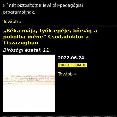
klímát biztosított a levéltár-pedagógiai
programoknak.
Tovább »
„Béka mája, tyúk epéje, kórság a
pokolba méne” Csodadoktor a
Tiszazugban
Bírósági esetek 11.
2022.06.24.
ÉRDEKES IRATOK
Tovább »