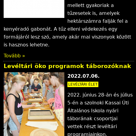
mellett gyakoriak a
tűzesetek is, amelyek
hektárszámra falják fel a
kenyéradó gabonát. A tűz elleni védekezés egy
formájáról lesz szó, amely akár mai viszonyok között
is hasznos lehetne.
Tovább »
Levéltári öko programok táborozóknak
2022.07.06.
LEVÉLTÁRI ÉLET
2022. június 28-án és július
5-én a szolnoki Kassai Úti
Általános Iskola nyári
táborának csoportjai
vettek részt levéltári
programjainkon.