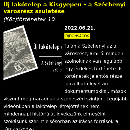
Új lakótelep a Kisgyepen - a Széchenyi
városrész születése
(Köz)történetek 10.
2022.06.21.
ÚJDONSÁGOK
Talán a Széchenyi az a
városrész, amiről minden
szolnokinak van legalább
egy érdekes története. E
történetek jelentős része
igazolható levéltári
dokumentumokkal, mások
viszont megmaradnak a szóbeszéd szintjén. Legújabb
videónkban a lakótelep létrejöttének nem
mindennapi históriáját igyekszünk elmesélni,
szokásunk szerint elsősorban az írásos forrásokra
támaszkodva.