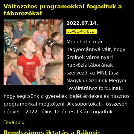
Változatos programokkal fogadtuk a
táborozókat
2022.07.14.
LEVÉLTÁRI ÉLET
Mondhatni már
hagyománnyá vált, hogy
Szolnok város nyári
napközis táborának
szervezői az MNL Jász-
Nagykun-Szolnok Megyei
Levéltárához fordulnak,
hogy segítsünk a gyerekek idejét érdekes és hasznos
programokkal megtölteni. A csoportokat – összesen
négyet – 2022. július 12-én és 13-án fogadtuk.
Tovább »
Rendszámos iktatás a Rákosi-