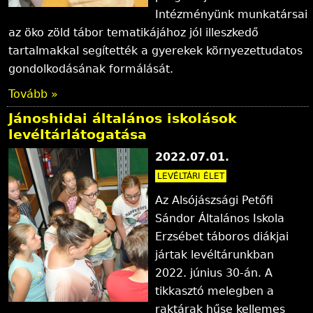
Intézményünk munkatársai
az öko zöld tábor tematikájához jól illeszkedő
tartalmakkal segítették a gyerekek környezettudatos
gondolkodásának formálását.
Tovább »
Jánoshidai általános iskolások
levéltárlátogatása
2022.07.01.
LEVÉLTÁRI ÉLET
Az Alsójászsági Petőfi
Sándor Általános Iskola
Erzsébet táboros diákjai
jártak levéltárunkban
2022. június 30-án. A
tikkasztó melegben a
raktárak hűse kellemes