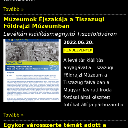
Tovább »
Múzeumok Éjszakája a Tiszazugi
Földrajzi Múzeumban
Levéltári kiállításmegnyitó Tiszaföldváron
2022.06.20.
RENDEZVÉNYEK
A levéltár kiállítási
anyagával a Tiszazugi
Földrajzi Múzeum a
Tiszazug falvaiban a
Magyar Távirati Iroda
fotósai által készített
fotókat állítja párhuzamba.
Tovább »
Egykor városszerte témát adott a