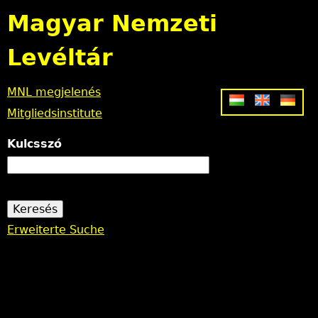
Jump to navigation
Magyar Nemzeti
Levéltár
MNL megjelenés
Mitgliedsinstitute
Kulcsszó
Erweiterte Suche