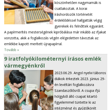
köszönhetően nagymamák is
csatlakoztak. A korai
íráshordozók történetét
érdeklődéssel hallgatták végig
gyerekek és felnőttek egyaránt.
A papírmerítés mesterségének kipróbálása már inkább az ifjakat
vonzotta, akik a foglalkozás végén elégedetten távoztak az
emlékbe kapott merített újrapapírral.
Tovább »
9 iratfolyókilométernyi írásos emlék
vármegyénkről
2023.06.29.
Angol nyelvi táboros
diákok érkeztek 2023. június 29-
én levéltári foglalkozásra
Szandaszőlősről. A csupa ifjú
hölgyből álló csapat kitartó
figyelemmel tüntette ki az
intézményt és gyűjtőkörét