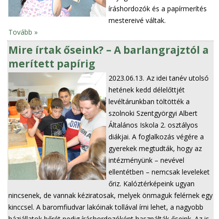
íráshordozók és a papírmerítés
mestereivé váltak.
Tovább »
Mire írtak őseink? – A barlangrajztól a
merített papírig
2023.06.13.
Az idei tanév utolsó
hetének kedd délelőttjét
levéltárunkban töltötték a
szolnoki Szentgyörgyi Albert
Általános Iskola 2. osztályos
diákjai. A foglalkozás végére a
gyerekek megtudták, hogy az
intézményünk – nevével
ellentétben – nemcsak leveleket
őriz. Kalóztérképeink ugyan
nincsenek, de vannak kéziratosak, melyek önmaguk felérnek egy
kinccsel. A baromfiudvar lakóinak tollával írni lehet, a nagyobb
háziállatok bőrét pedig íráshordozóként használták őseink. Az is