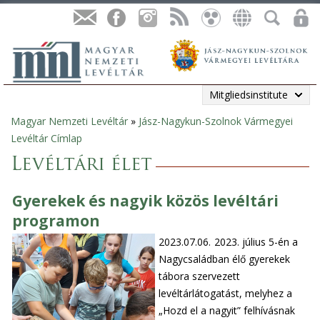
Mitgliedsinstitute
Magyar Nemzeti Levéltár
»
Jász-Nagykun-Szolnok Vármegyei
Sie
Levéltár Címlap
sind
Levéltári élet
hier
Gyerekek és nagyik közös levéltári
programon
2023.07.06.
2023. július 5-én a
Nagycsaládban élő gyerekek
tábora szervezett
levéltárlátogatást, melyhez a
„Hozd el a nagyit” felhívásnak