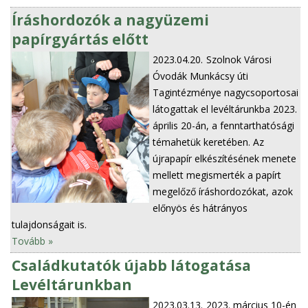
Íráshordozók a nagyüzemi
papírgyártás előtt
2023.04.20.
Szolnok Városi
Óvodák Munkácsy úti
Tagintézménye nagycsoportosai
látogattak el levéltárunkba 2023.
április 20-án, a fenntarthatósági
témahetük keretében. Az
újrapapír elkészítésének menete
mellett megismerték a papírt
megelőző íráshordozókat, azok
előnyös és hátrányos
tulajdonságait is.
Tovább »
Családkutatók újabb látogatása
Levéltárunkban
2023.03.13.
2023. március 10-én