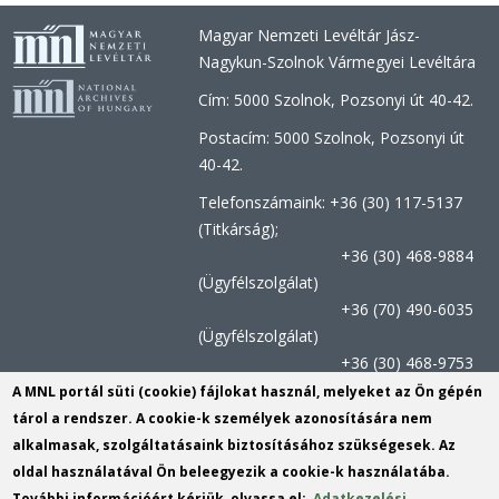
Magyar Nemzeti Levéltár Jász-
Nagykun-Szolnok Vármegyei Levéltára
Cím: 5000 Szolnok, Pozsonyi út 40-42.
Postacím: 5000 Szolnok, Pozsonyi út
40-42.
Telefonszámaink: +36 (30) 117-5137
(Titkárság);
+36 (30) 468-9884
(Ügyfélszolgálat)
+36 (70) 490-6035
(Ügyfélszolgálat)
+36 (30) 468-9753
(Kutatószolgálat)
A MNL portál süti (cookie) fájlokat használ, melyeket az Ön gépén
tárol a rendszer. A cookie-k személyek azonosítására nem
Titkársági e-mail:
jnszvl@mnl.gov.hu
(link
alkalmasak, szolgáltatásaink biztosításához szükségesek. Az
send
Kutatószolgálat e-mail címe:
oldal használatával Ön beleegyezik a cookie-k használatába.
e-
szolnok.kutatas@mnl.gov.hu
(link
További információért kérjük, olvassa el:
Adatkezelési