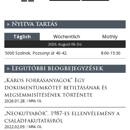
i
t
Nyitva tartás
e
Täglich
Wöchentlich
Mothly
n
2026. August 06. Do
5000 Szolnok, Pozsonyi út 40-42.
8:00-15:30
Legutóbbi blogbejegyzések
„Káros forrásanyagok” Egy
dokumentumkötet betiltásának és
megsemmisítésének története
2026.01.28.
MNL OL
„Neokutyabőr”. 1987-es ellenvélemény a
családfakutatásról
2022.02.09.
MNL OL