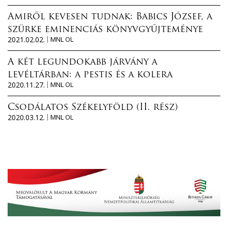
Amiről kevesen tudnak: Babics József, a
szürke eminenciás könyvgyűjteménye
2021.02.02.
MNL OL
A két legundokabb járvány a
levéltárban: a pestis és a kolera
2020.11.27.
MNL OL
Csodálatos Székelyföld (II. rész)
2020.03.12.
MNL OL