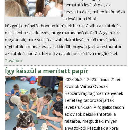
bemutató levéltárost, aki
beavatta őket, miben különbözik
a levéltár a többi
közgyűjteménytől, honnan kerülnek be raktáraiba az iratok és
mit jelent az a kifejezés, hogy maradandó értékű. A gyerekek
megtudták, mire volt jó a szabadalmi levél, miről mesélnek a
régi fotók a mának és az is kiderült, hogyan javít a restaurátor
az iratok állapotán, biztosítva azok hosszú távú megőrzését.
Tovább »
Így készül a merített papír
2023.06.22.
2023. június 21-én
Szolnok Városi Óvodák
Hétszínvirág tagintézményének
Tehetség-táborozói jártak
levéltárunkban. A foglalkozáson
az ovisok bekukkantottak a
raktárba, megtudták, milyen
anyagokból készültek a korai