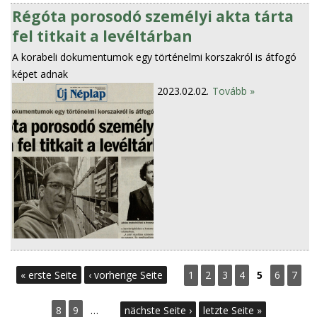
Régóta porosodó személyi akta tárta
fel titkait a levéltárban
A korabeli dokumentumok egy történelmi korszakról is átfogó
képet adnak
2023.02.02.
Tovább »
S
« erste Seite
‹ vorherige Seite
1
2
3
4
5
6
7
e
8
9
…
nächste Seite ›
letzte Seite »