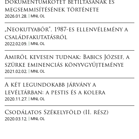
dokumentumkötet betiltásának és
megsemmisítésének története
2026.01.28.
MNL OL
„Neokutyabőr”. 1987-es ellenvélemény a
családfakutatásról
2022.02.09.
MNL OL
Amiről kevesen tudnak: Babics József, a
szürke eminenciás könyvgyűjteménye
2021.02.02.
MNL OL
A két legundokabb járvány a
levéltárban: a pestis és a kolera
2020.11.27.
MNL OL
Csodálatos Székelyföld (II. rész)
2020.03.12.
MNL OL