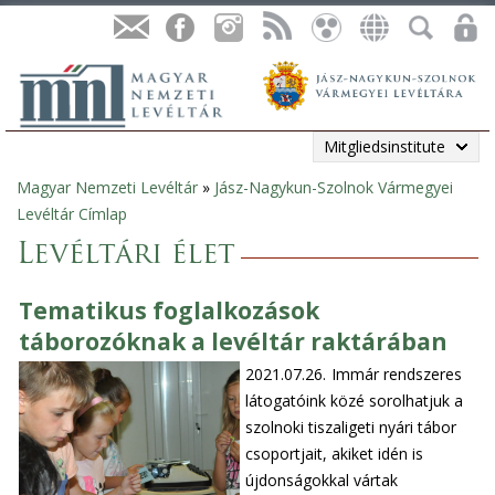
Mitgliedsinstitute
Magyar Nemzeti Levéltár
»
Jász-Nagykun-Szolnok Vármegyei
Sie
Levéltár Címlap
sind
Levéltári élet
hier
Tematikus foglalkozások
táborozóknak a levéltár raktárában
2021.07.26.
Immár rendszeres
látogatóink közé sorolhatjuk a
szolnoki tiszaligeti nyári tábor
csoportjait, akiket idén is
újdonságokkal vártak