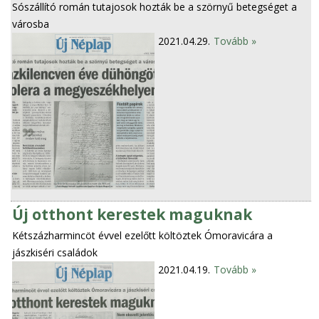
Sószállító román tutajosok hozták be a szörnyű betegséget a
városba
2021.04.29.
Tovább »
Új otthont kerestek maguknak
Kétszázharmincöt évvel ezelőtt költöztek Ómoravicára a
jászkiséri családok
2021.04.19.
Tovább »