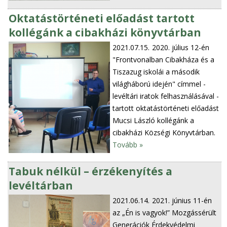
Oktatástörténeti előadást tartott
kollégánk a cibakházi könyvtárban
2021.07.15.
2020. július 12-én
"Frontvonalban Cibakháza és a
Tiszazug iskolái a második
világháború idején" címmel -
levéltári iratok felhasználásával -
tartott oktatástörténeti előadást
Mucsi László kollégánk a
cibakházi Községi Könyvtárban.
Tovább »
Tabuk nélkül – érzékenyítés a
levéltárban
2021.06.14.
2021. június 11-én
az „Én is vagyok!” Mozgássérült
Generációk Érdekvédelmi