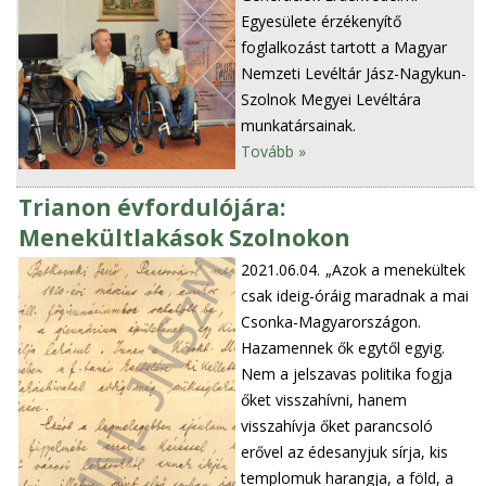
Egyesülete érzékenyítő
foglalkozást tartott a Magyar
Nemzeti Levéltár Jász-Nagykun-
Szolnok Megyei Levéltára
munkatársainak.
Tovább »
Trianon évfordulójára:
Menekültlakások Szolnokon
2021.06.04.
„Azok a menekültek
csak ideig-óráig maradnak a mai
Csonka-Magyarországon.
Hazamennek ők egytől egyig.
Nem a jelszavas politika fogja
őket visszahívni, hanem
visszahívja őket parancsoló
erővel az édesanyjuk sírja, kis
templomuk harangja, a föld, a