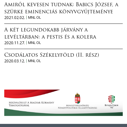
Amiről kevesen tudnak: Babics József, a
szürke eminenciás könyvgyűjteménye
2021.02.02.
MNL OL
A két legundokabb járvány a
levéltárban: a pestis és a kolera
2020.11.27.
MNL OL
Csodálatos Székelyföld (II. rész)
2020.03.12.
MNL OL