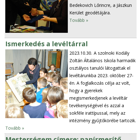
Bedekovich Lőrincre, a Jászkun
Kerület geodétájára.
Tovább »
Ismerkedés a levéltárral
2023.10.30.
A szolnoki Kodály
Zoltán Általános Iskola harmadik
osztályos tanulói látogattak el
levéltárunkba 2023. október 27-
én. A foglalkozás célja az volt,
hogy a gyerekek
megismerkedjenek a levéltár
tevékenységével és azzal a
sokféle irattípussal, mely az
intézmény gyűjtőkörébe tartozik.
Tovább »
Mesterségem címere: papírmerítő