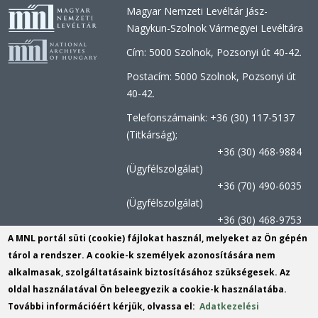
Magyar Nemzeti Levéltár Jász-
Nagykun-Szolnok Vármegyei Levéltára
Cím: 5000 Szolnok, Pozsonyi út 40-42.
Postacím: 5000 Szolnok, Pozsonyi út
40-42.
Telefonszámaink: +36 (30) 117-5137
(Titkárság);
+36 (30) 468-9884
(Ügyfélszolgálat)
+36 (70) 490-6035
(Ügyfélszolgálat)
+36 (30) 468-9753
(Kutatószolgálat)
A MNL portál süti (cookie) fájlokat használ, melyeket az Ön gépén
tárol a rendszer. A cookie-k személyek azonosítására nem
Titkársági e-mail:
jnszvl@mnl.gov.hu
(link
alkalmasak, szolgáltatásaink biztosításához szükségesek. Az
send
Kutatószolgálat e-mail címe:
oldal használatával Ön beleegyezik a cookie-k használatába.
e-
szolnok.kutatas@mnl.gov.hu
(link
További információért kérjük, olvassa el:
Adatkezelési
mail)