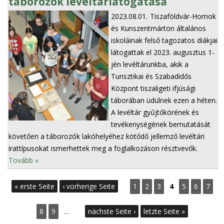
táborozók levéltárlátogatása
2023.08.01.
Tiszaföldvár-Homok
és Kunszentmárton általános
iskoláinak felső tagozatos diákjai
látogattak el 2023. augusztus 1-
jén levéltárunkba, akik a
Turisztikai és Szabadidős
Központ tiszaligeti ifjúsági
táborában üdülnek ezen a héten.
A levéltár gyűjtőkörének és
tevékenységének bemutatását
követően a táborozók lakóhelyéhez kötődő jellemző levéltári
irattípusokat ismerhettek meg a foglalkozáson résztvevők.
Tovább »
S
« erste Seite
‹ vorherige Seite
1
2
3
4
5
6
7
e
8
9
…
nächste Seite ›
letzte Seite »
i