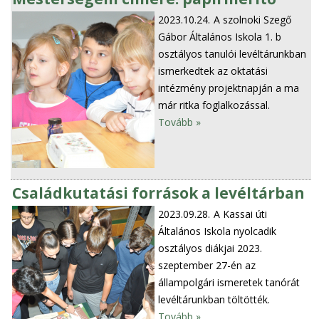
2023.10.24.
A szolnoki Szegő
Gábor Általános Iskola 1. b
osztályos tanulói levéltárunkban
ismerkedtek az oktatási
intézmény projektnapján a ma
már ritka foglalkozással.
Tovább »
Családkutatási források a levéltárban
2023.09.28.
A Kassai úti
Általános Iskola nyolcadik
osztályos diákjai 2023.
szeptember 27-én az
állampolgári ismeretek tanórát
levéltárunkban töltötték.
Tovább »