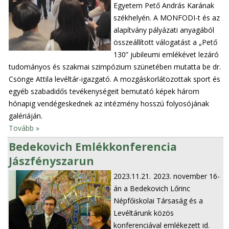
Egyetem Pető András Karának
székhelyén. A MONFODI-t és az
alapítvány pályázati anyagából
összeállított válogatást a „Pető
130” jubileumi emlékévet lezáró
tudományos és szakmai szimpózium szünetében mutatta be dr.
Csönge Attila levéltár-igazgató. A mozgáskorlátozottak sport és
egyéb szabadidős tevékenységeit bemutató képek három
hónapig vendégeskednek az intézmény hosszú folyosójának
galériáján.
Tovább »
Bedekovich Emlékkonferencia
Jászfényszarun
2023.11.21.
2023. november 16-
án a Bedekovich Lőrinc
Népfőiskolai Társaság és a
Levéltárunk közös
konferenciával emlékezett id.