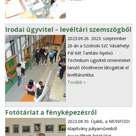
Irodai ügyvitel – levéltári szemszögből
2023.09.26.
2023. szeptember
26-án a Szolnoki SzC Vásárhelyi
Pál Két Tanítási Nyelvű
Technikum ügyviteli ismereteket
tanuló ötödévesei látogattak el
levéltárunkba.
Tovább »
Fotótárlat a fényképezésről
2023.08.30.
Újabb, a MONFODI
Alapítvány pályaműveiből
összeállított fotótárlat