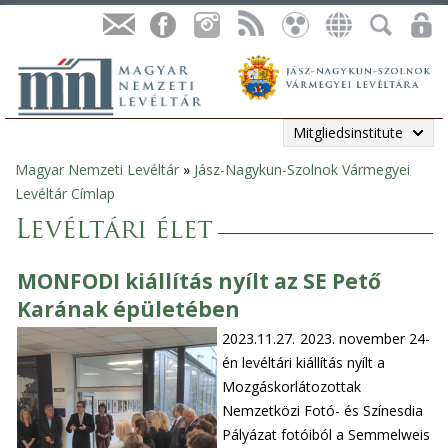
Mitgliedsinstitute
Magyar Nemzeti Levéltár
»
Jász-Nagykun-Szolnok Vármegyei
Sie
Levéltár Címlap
sind
Levéltári élet
hier
MONFODI kiállítás nyílt az SE Pető
Karának épületében
2023.11.27.
2023. november 24-
én levéltári kiállítás nyílt a
Mozgáskorlátozottak
Nemzetközi Fotó- és Színesdia
Pályázat fotóiból a Semmelweis