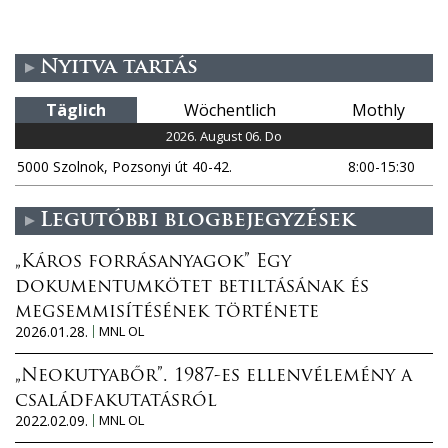
t
Nyitva tartás
e
Täglich
Wöchentlich
Mothly
n
2026. August 06. Do
5000 Szolnok, Pozsonyi út 40-42.
8:00-15:30
Legutóbbi blogbejegyzések
„Káros forrásanyagok” Egy
dokumentumkötet betiltásának és
megsemmisítésének története
2026.01.28.
MNL OL
„Neokutyabőr”. 1987-es ellenvélemény a
családfakutatásról
2022.02.09.
MNL OL