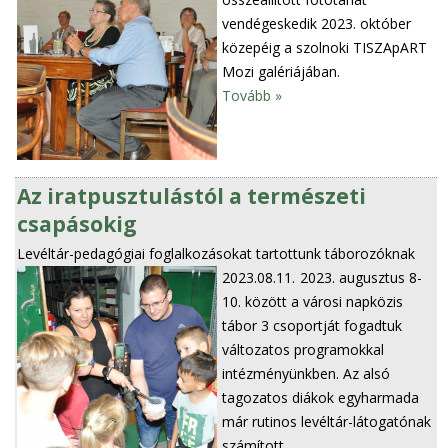
vendégeskedik 2023. október
közepéig a szolnoki TISZApART
Mozi galériájában.
Tovább »
Az iratpusztulástól a természeti
csapásokig
Levéltár-pedagógiai foglalkozásokat tartottunk táborozóknak
2023.08.11.
2023. augusztus 8-
10. között a városi napközis
tábor 3 csoportját fogadtuk
változatos programokkal
intézményünkben. Az alsó
tagozatos diákok egyharmada
már rutinos levéltár-látogatónak
számított.