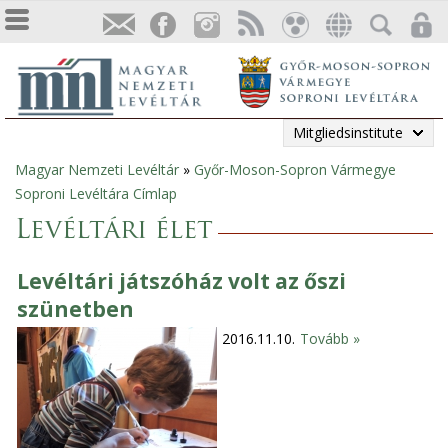
Mitgliedsinstitute
Magyar Nemzeti Levéltár
»
Győr-Moson-Sopron Vármegye
Sie
Soproni Levéltára Címlap
sind
Levéltári élet
hier
Levéltári játszóház volt az őszi
szünetben
2016.11.10.
Tovább »