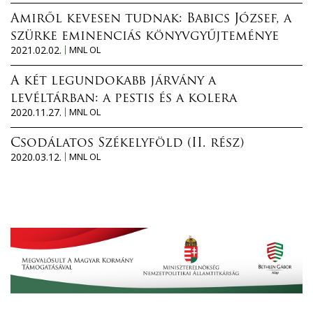
Amiről kevesen tudnak: Babics József, a
szürke eminenciás könyvgyűjteménye
2021.02.02.
MNL OL
A két legundokabb járvány a
levéltárban: a pestis és a kolera
2020.11.27.
MNL OL
Csodálatos Székelyföld (II. rész)
2020.03.12.
MNL OL