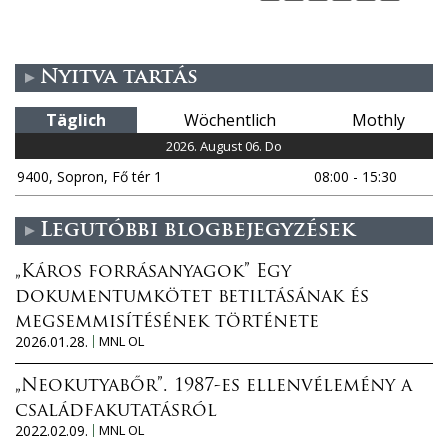
e
i
Nyitva tartás
t
Täglich
Wöchentlich
Mothly
e
2026. August 06. Do
9400, Sopron, Fő tér 1
08:00 - 15:30
n
Legutóbbi blogbejegyzések
„Káros forrásanyagok” Egy
dokumentumkötet betiltásának és
megsemmisítésének története
2026.01.28.
MNL OL
„Neokutyabőr”. 1987-es ellenvélemény a
családfakutatásról
2022.02.09.
MNL OL