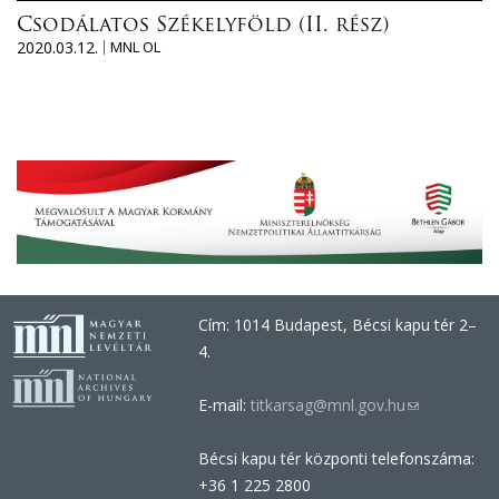
Csodálatos Székelyföld (II. rész)
2020.03.12.
MNL OL
Cím: 1014 Budapest, Bécsi kapu tér 2–
4.
E-mail:
titkarsag@mnl.gov.hu
(link
sends
Bécsi kapu tér központi telefonszáma:
e-
+36 1 225 2800
mail)