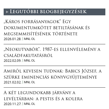
Legutóbbi blogbejegyzések
„Káros forrásanyagok” Egy
dokumentumkötet betiltásának és
megsemmisítésének története
2026.01.28.
MNL OL
„Neokutyabőr”. 1987-es ellenvélemény a
családfakutatásról
2022.02.09.
MNL OL
Amiről kevesen tudnak: Babics József, a
szürke eminenciás könyvgyűjteménye
2021.02.02.
MNL OL
A két legundokabb járvány a
levéltárban: a pestis és a kolera
2020.11.27.
MNL OL