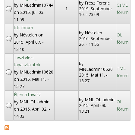
by
Frész Ferenc
by
MNLadmin10744
CsML
-
1
2019. September
on 2015. Juli 03. -
fórum
10. - 23:09
R
11:59
tttt fórum
e
by
Névtelen
by
Névtelen
on
OL
2016. September
2015. April 07. -
fórum
i
26. - 11:55
13:10
t
Tesztelési
by
tapasztalatok
TML
e
MNLadmin10620
by
MNLadmin10620
2015. Mai 11. -
fórum
on 2015. Mai 11. -
15:27
r
15:27
Éljen a tavasz
by
MNL OL admin
by
MNL OL admin
OL
2015. April 08. -
on 2015. April 02. -
fórum
13:21
14:33