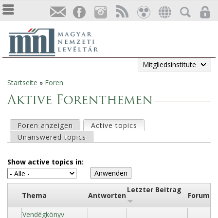
Mitgliedsinstitute
Startseite
»
Foren
Sie
Aktive Forenthemen
sind
H
Foren anzeigen
Active topics
(aktiver Reiter)
hier
Unanswered topics
a
Show active topics in:
u
p
Letzter Beitrag
Thema
Antworten
Forum
t
Vendégkönyv