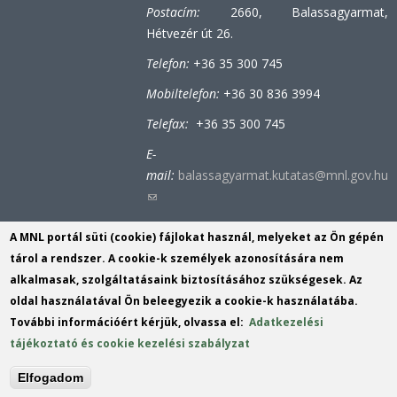
Postacím:
2660, Balassagyarmat,
Hétvezér út 26.
Telefon:
+36 35 300 745
Mobiltelefon:
+36 30 836 3994
Telefax:
+36 35 300 745
E-
mail:
balassagyarmat.kutatas@mnl.gov.hu
(link
sends
A MNL portál süti (cookie) fájlokat használ, melyeket az Ön gépén
e-
Bátonyterenyei-tiribesi részleg
tárol a rendszer. A cookie-k személyek azonosítására nem
mail)
alkalmasak, szolgáltatásaink biztosításához szükségesek. Az
Postacím:
3070, Bátonyterenye (Tiribes),
oldal használatával Ön beleegyezik a cookie-k használatába.
Bolyókpuszta 6.
További információért kérjük, olvassa el:
Adatkezelési
Telefon:
+36 32 353 152
tájékoztató és cookie kezelési szabályzat
E-mail:
tiribes@mnl.gov.hu
(link
Elfogadom
sends