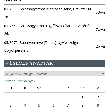
03. 2660, Balassagyarmat-Kutatószolgálat, Hétvezér út
Zárva
26.
04. 2660, Balassagyarmat-Ügyfélszolgálat, Hétvezér út
Zárva
26.
05. 3070, Bátonyterenye (Tiribes)-Ügyfélszolgálat,
Zárva
Bolyókpuszta 6.
Eseménynaptár
További események..
H
K
SZ
CS
P
SZ
V
1
2
3
4
5
6
7
8
9