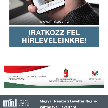
Magyar Nemzeti Levéltár Nógrád
Vármegyei Levéltára