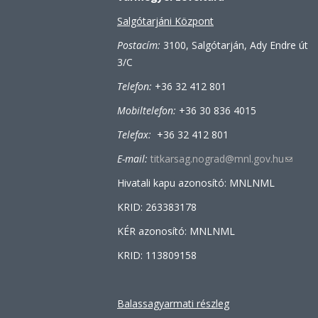
Salgótarjáni Központ
Postacím:
3100, Salgótarján, Ady Endre út
3/C
Telefon:
+36 32 412 801
Mobiltelefon:
+36 30 836 4015
Telefax:
+36 32 412 801
E-mail:
titkarsag.nograd@mnl.gov.hu
(link
sends
Hivatali kapu azonosító: MNLNML
e-
KRID: 263383178
mail)
KÉR azonosító: MNLNML
KRID: 113809158
Balassagyarmati részleg