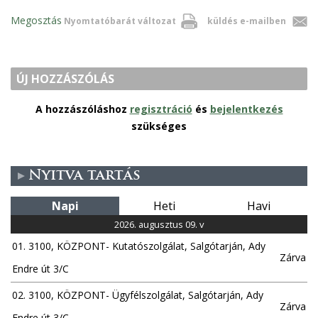
Megosztás
Nyomtatóbarát változat
küldés e-mailben
ÚJ HOZZÁSZÓLÁS
A hozzászóláshoz
regisztráció
és
bejelentkezés
szükséges
Nyitva tartás
Napi
Heti
Havi
2026. augusztus 09. v
01. 3100, KÖZPONT- Kutatószolgálat, Salgótarján, Ady
Zárva
Endre út 3/C
02. 3100, KÖZPONT- Ügyfélszolgálat, Salgótarján, Ady
Zárva
Endre út 3/C