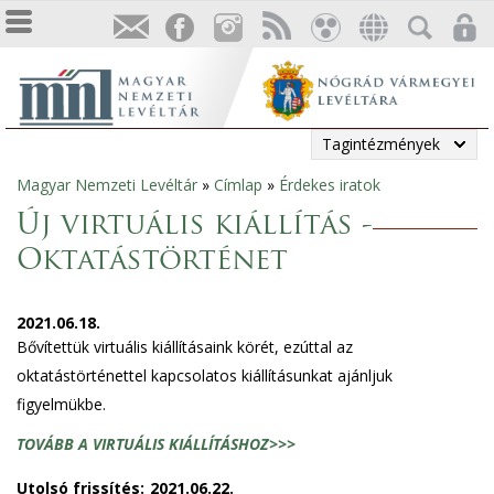
Tagintézmények
Magyar Nemzeti Levéltár
»
Címlap
»
Érdekes iratok
Jelenlegi
Új virtuális kiállítás -
hely
Oktatástörténet
2021.06.18.
Bővítettük virtuális kiállításaink körét, ezúttal az
oktatástörténettel kapcsolatos kiállításunkat ajánljuk
figyelmükbe.
TOVÁBB A VIRTUÁLIS KIÁLLÍTÁSHOZ>>>
Utolsó frissítés:
2021.06.22.