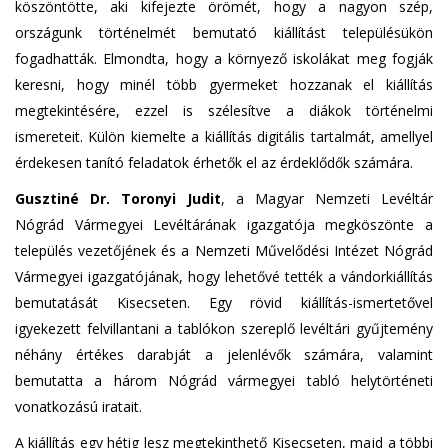
köszöntötte, aki kifejezte örömét, hogy a nagyon szép,
országunk történelmét bemutató kiállítást településükön
fogadhatták. Elmondta, hogy a környező iskolákat meg fogják
keresni, hogy minél több gyermeket hozzanak el kiállítás
megtekintésére, ezzel is szélesítve a diákok történelmi
ismereteit. Külön kiemelte a kiállítás digitális tartalmát, amellyel
érdekesen tanító feladatok érhetők el az érdeklődők számára.
Gusztiné Dr. Toronyi Judit
, a Magyar Nemzeti Levéltár
Nógrád Vármegyei Levéltárának igazgatója megköszönte a
település vezetőjének és a Nemzeti Művelődési Intézet Nógrád
Vármegyei igazgatójának, hogy lehetővé tették a vándorkiállítás
bemutatását Kisecseten. Egy rövid kiállítás-ismertetővel
igyekezett felvillantani a tablókon szereplő levéltári gyűjtemény
néhány értékes darabját a jelenlévők számára, valamint
bemutatta a három Nógrád vármegyei tabló helytörténeti
vonatkozású iratait.
A kiállítás egy hétig lesz megtekinthető Kisecseten, majd a többi