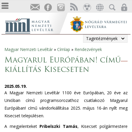
Tagintézmények
Magyar Nemzeti Levéltár
»
Címlap
»
Rendezvények
Jelenlegi
Magyarul Európában! című
hely
kiállítás Kisecseten
2025.05.19.
A Magyar Nemzeti Levéltár 1100 éve Európában, 20 éve az
Unióban című programsorozathoz csatlakozó Magyarul
Európában! című vándorkiállítása 2025. május 16-án nyílt meg
Kisecset településen.
A megjelenteket
Pribelszki Tamás
, Kisecset polgármestere