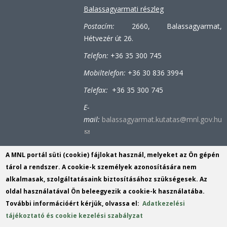
Balassagyarmati részleg
Postacím:
2660, Balassagyarmat,
Hétvezér út 26.
Telefon:
+36 35 300 745
Mobiltelefon:
+36 30 836 3994
Telefax:
+36 35 300 745
E-
mail:
balassagyarmat.kutatas@mnl.gov.hu
(link
sends
A MNL portál süti (cookie) fájlokat használ, melyeket az Ön gépén
e-
Bátonyterenyei-tiribesi részleg
tárol a rendszer. A cookie-k személyek azonosítására nem
mail)
alkalmasak, szolgáltatásaink biztosításához szükségesek. Az
Postacím:
3070, Bátonyterenye (Tiribes),
oldal használatával Ön beleegyezik a cookie-k használatába.
Bolyókpuszta 6.
További információért kérjük, olvassa el:
Adatkezelési
Telefon:
+36 32 353 152
tájékoztató és cookie kezelési szabályzat