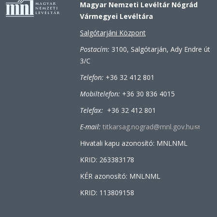
Magyar Nemzeti Levéltár Nógrád
Vármegyei Levéltára
Salgótarjáni Központ
Postacím:
3100, Salgótarján, Ady Endre út
3/C
Telefon:
+36 32 412 801
Mobiltelefon:
+36 30 836 4015
Telefax:
+36 32 412 801
E-mail:
titkarsag.nograd@mnl.gov.hu
(link
sends
Hivatali kapu azonosító: MNLNML
e-
KRID: 263383178
mail)
KÉR azonosító: MNLNML
KRID: 113809158