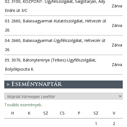
02. 3100, KÖZPONT- Ügyfélszolgálat, Salgótarján, Ady
Zárva
Endre út 3/C
03. 2660, Balassagyarmat-Kutatószolgálat, Hétvezér út
Zárva
26.
04. 2660, Balassagyarmat-Ügyfélszolgálat, Hétvezér út
Zárva
26.
05. 3070, Bátonyterenye (Tiribes)-Ügyfélszolgálat,
Zárva
Bolyókpuszta 6.
Eseménynaptár
További események..
H
K
SZ
CS
P
SZ
V
1
2