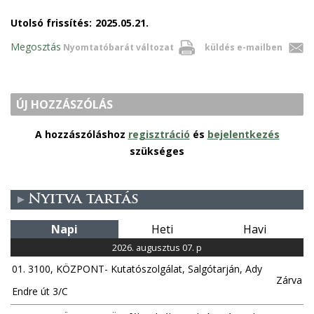
Utolsó frissítés:
2025.05.21.
Megosztás
Nyomtatóbarát változat
küldés e-mailben
ÚJ HOZZÁSZÓLÁS
A hozzászóláshoz
regisztráció
és
bejelentkezés
szükséges
Nyitva tartás
Napi
Heti
Havi
2026. augusztus 07. p
01. 3100, KÖZPONT- Kutatószolgálat, Salgótarján, Ady
Zárva
Endre út 3/C