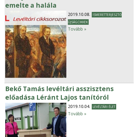
emelte a halála
2019.10.08.
ISMERETTERJESZTŐ
ÚJSÁGCIKKEK
Tovább »
Bekő Tamás levéltári asszisztens
előadása Léránt Lajos tanítóról
2019.10.04.
LEVÉLTÁRI ÉLET
Tovább »