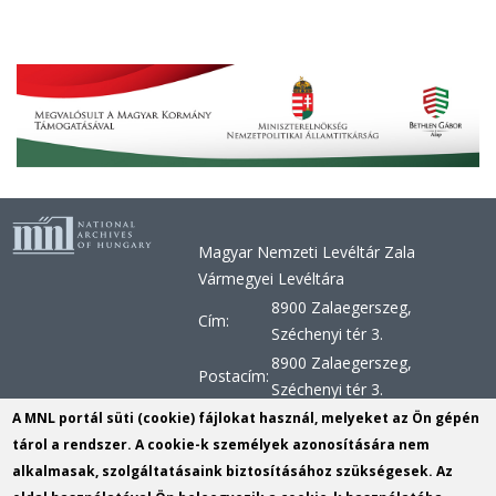
Magyar Nemzeti Levéltár Zala
Vármegyei Levéltára
8900 Zalaegerszeg,
Cím:
Széchenyi tér 3.
8900 Zalaegerszeg,
Postacím:
Széchenyi tér 3.
+36 92 510 030, +36 92 598
A MNL portál süti (cookie) fájlokat használ, melyeket az Ön gépén
Telefon:
956, +36 92 598 957
tárol a rendszer. A cookie-k személyek azonosítására nem
alkalmasak, szolgáltatásaink biztosításához szükségesek. Az
Telefax:
+36 92 510 029