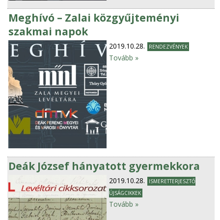
Meghívó – Zalai közgyűjteményi
szakmai napok
2019.10.28.
RENDEZVÉNYEK
Tovább »
Deák József hányatott gyermekkora
2019.10.28.
ISMERETTERJESZTŐ
ÚJSÁGCIKKEK
Tovább »