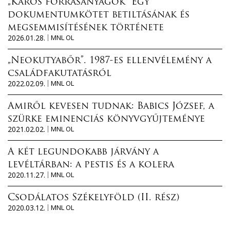
„Káros forrásanyagok” Egy
dokumentumkötet betiltásának és
megsemmisítésének története
2026.01.28.
MNL OL
„Neokutyabőr”. 1987-es ellenvélemény a
családfakutatásról
2022.02.09.
MNL OL
Amiről kevesen tudnak: Babics József, a
szürke eminenciás könyvgyűjteménye
2021.02.02.
MNL OL
A két legundokabb járvány a
levéltárban: a pestis és a kolera
2020.11.27.
MNL OL
Csodálatos Székelyföld (II. rész)
2020.03.12.
MNL OL