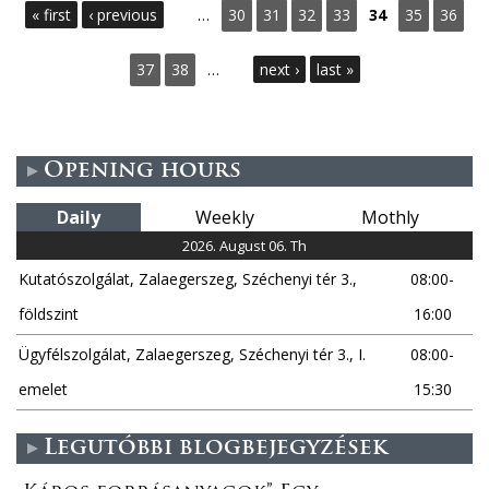
P
« first
‹ previous
…
30
31
32
33
34
35
36
a
37
38
…
next ›
last »
g
e
Opening hours
s
Daily
Weekly
Mothly
2026. August 06. Th
Kutatószolgálat, Zalaegerszeg, Széchenyi tér 3.,
08:00-
földszint
16:00
Ügyfélszolgálat, Zalaegerszeg, Széchenyi tér 3., I.
08:00-
emelet
15:30
Legutóbbi blogbejegyzések