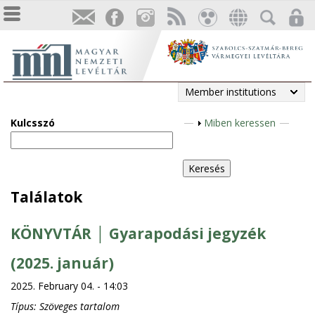
Member institutions
Kulcsszó
S
Miben keressen
h
o
w
Találatok
KÖNYVTÁR │ Gyarapodási jegyzék
(2025. január)
2025. February 04. - 14:03
Típus:
Szöveges tartalom