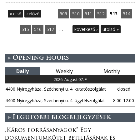
P
« első
‹ előző
…
509
510
511
512
513
514
a
515
516
517
…
következő ›
utolsó »
g
e
Opening hours
s
Daily
Weekly
Mothly
2026. August 07. F
4400 Nyíregyháza, Széchenyi u. 4. kutatószolgálat
closed
4400 Nyíregyháza, Széchenyi u. 4. ügyfélszolgálat
8:00-12:00
Legutóbbi blogbejegyzések
„Káros forrásanyagok” Egy
dokumentumkötet betiltásának és