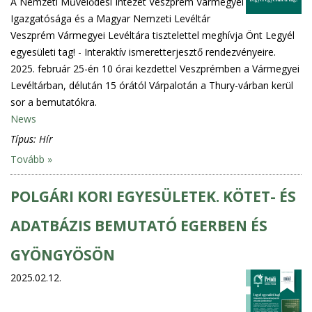
A Nemzeti Művelődési Intézet Veszprém Vármegyei
Igazgatósága és a Magyar Nemzeti Levéltár
Veszprém Vármegyei Levéltára tisztelettel meghívja Önt Legyél
egyesületi tag! - Interaktív ismeretterjesztő rendezvényeire.
2025. február 25-én 10 órai kezdettel Veszprémben a Vármegyei
Levéltárban, délután 15 órától Várpalotán a Thury-várban kerül
sor a bemutatókra.
News
Típus:
Hír
Tovább »
POLGÁRI KORI EGYESÜLETEK. KÖTET- ÉS
ADATBÁZIS BEMUTATÓ EGERBEN ÉS
GYÖNGYÖSÖN
2025.02.12.