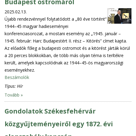
Budapest ostromáról
2025.02.13.
Újabb rendezvénnyel folytatódott a „80 éve történt”
1944–45 magyar hadieseményei
konferenciasorozat, a mostani esemény az „1945. január –
1945. február: Harc Budapestért II. rész – Kitörés” címet kapta.
Az előadók főleg a budapesti ostromot és a kitörést járták körül
a 20 perces blokkokban, de több más olyan téma is terítékre
került, amelyek kapcsolódnak az 1944–45-ös magyarországi
eseményekhez.
Beszámolók
Típus:
Hír
Tovább »
Gondolatok Székesfehérvár
közgyűjteményeiről egy 1872. évi