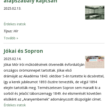
alapszabály kapcsán
2025.02.13.
Érdekes iratok
Típus:
Hír
Tovább »
Jókai és Sopron
2025.02.14.
Jókai Mór írói működésének ötvenedik évfordulóján
országos örömünnepet tartottak. Jókai első
drámáját az Akadémia 1843. október 5-én tüntette ki dicsérettel,
így a kerek jubileumot 1893 őszére tervezték, de végül 1894
elején tartották meg. Természetesen Sopron sem maradt ki a
sorból és Jelačić táborszernagy 1849. évi elismerését követően
elsőként az „Aranyembernek” adományozott díszpolgári címet.
Érdekes iratok