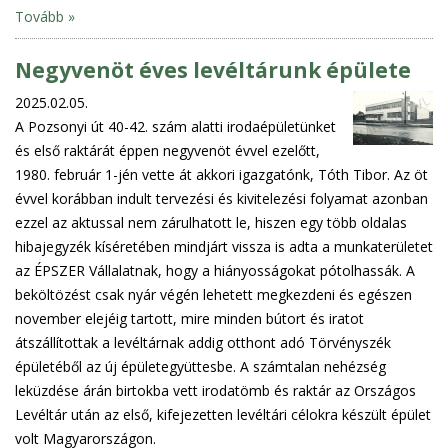
Tovább »
Negyvenöt éves levéltárunk épülete
2025.02.05.
A Pozsonyi út 40-42. szám alatti irodaépületünket
és első raktárát éppen negyvenöt évvel ezelőtt,
1980. február 1-jén vette át akkori igazgatónk, Tóth Tibor. Az öt
évvel korábban indult tervezési és kivitelezési folyamat azonban
ezzel az aktussal nem zárulhatott le, hiszen egy több oldalas
hibajegyzék kíséretében mindjárt vissza is adta a munkaterületet
az ÉPSZER Vállalatnak, hogy a hiányosságokat pótolhassák. A
beköltözést csak nyár végén lehetett megkezdeni és egészen
november elejéig tartott, mire minden bútort és iratot
átszállítottak a levéltárnak addig otthont adó Törvényszék
épületéből az új épületegyüttesbe. A számtalan nehézség
leküzdése árán birtokba vett irodatömb és raktár az Országos
Levéltár után az első, kifejezetten levéltári célokra készült épület
volt Magyarországon.