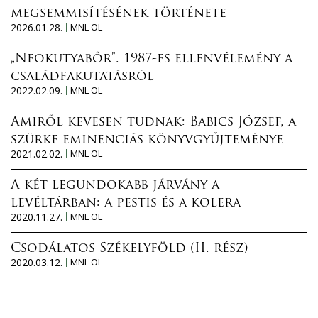
megsemmisítésének története
2026.01.28.
MNL OL
„Neokutyabőr”. 1987-es ellenvélemény a
családfakutatásról
2022.02.09.
MNL OL
Amiről kevesen tudnak: Babics József, a
szürke eminenciás könyvgyűjteménye
2021.02.02.
MNL OL
A két legundokabb járvány a
levéltárban: a pestis és a kolera
2020.11.27.
MNL OL
Csodálatos Székelyföld (II. rész)
2020.03.12.
MNL OL