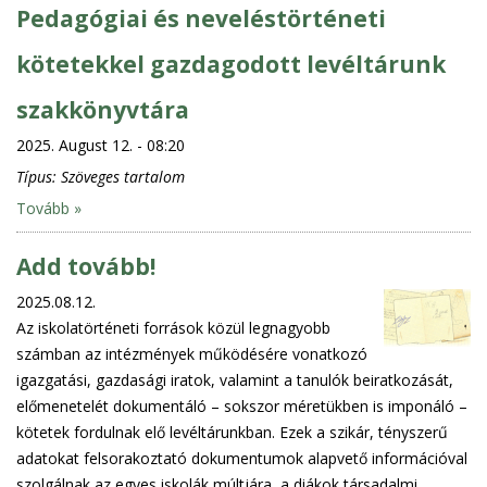
Pedagógiai és neveléstörténeti
kötetekkel gazdagodott levéltárunk
szakkönyvtára
2025. August 12. - 08:20
Típus:
Szöveges tartalom
Tovább »
Add tovább!
2025.08.12.
Az iskolatörténeti források közül legnagyobb
számban az intézmények működésére vonatkozó
igazgatási, gazdasági iratok, valamint a tanulók beiratkozását,
előmenetelét dokumentáló – sokszor méretükben is imponáló –
kötetek fordulnak elő levéltárunkban. Ezek a szikár, tényszerű
adatokat felsorakoztató dokumentumok alapvető információval
szolgálnak az egyes iskolák múltjára, a diákok társadalmi