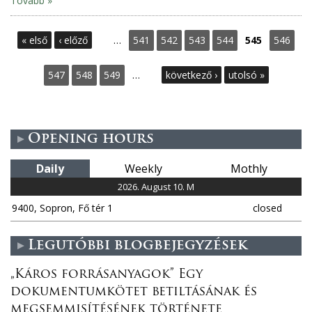
Tovább »
P
« első
‹ előző
…
541
542
543
544
545
546
a
547
548
549
…
következő ›
utolsó »
g
e
Opening hours
s
Daily
Weekly
Mothly
2026. August 10. M
9400, Sopron, Fő tér 1
closed
Legutóbbi blogbejegyzések
„Káros forrásanyagok” Egy
dokumentumkötet betiltásának és
megsemmisítésének története