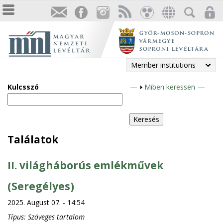
Member institutions
Kulcsszó
S
Miben keressen
h
o
w
Találatok
II. világháborús emlékművek
(Seregélyes)
2025. August 07. - 14:54
Típus:
Szöveges tartalom