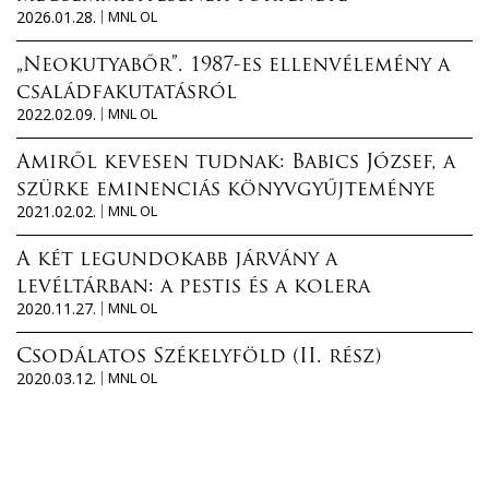
2026.01.28.
MNL OL
„Neokutyabőr”. 1987-es ellenvélemény a
családfakutatásról
2022.02.09.
MNL OL
Amiről kevesen tudnak: Babics József, a
szürke eminenciás könyvgyűjteménye
2021.02.02.
MNL OL
A két legundokabb járvány a
levéltárban: a pestis és a kolera
2020.11.27.
MNL OL
Csodálatos Székelyföld (II. rész)
2020.03.12.
MNL OL