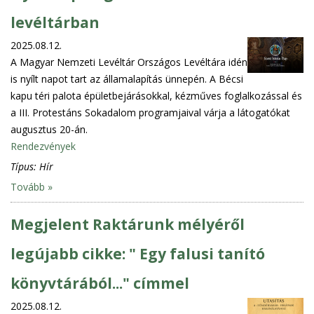
levéltárban
2025.08.12.
A Magyar Nemzeti Levéltár Országos Levéltára idén
is nyílt napot tart az államalapítás ünnepén. A Bécsi
kapu téri palota épületbejárásokkal, kézműves foglalkozással és
a III. Protestáns Sokadalom programjaival várja a látogatókat
augusztus 20-án.
Rendezvények
Típus:
Hír
Tovább »
Megjelent Raktárunk mélyéről
legújabb cikke: " Egy falusi tanító
könyvtárából..." címmel
2025.08.12.