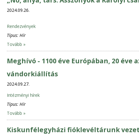
„Nő, anya, társ. Asszonyok a Károlyi cs
2024.09.26.
Rendezvények
Típus:
Hír
Tovább »
Meghívó - 1100 éve Európában, 20 éve a
vándorkiállítás
2024.09.27.
Intézményi hírek
Típus:
Hír
Tovább »
Kiskunfélegyházi fióklevéltárunk veze