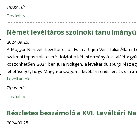
Típus:
Hír
Tovább »
Német levéltáros szolnoki tanulmány
2024.09.25.
A Magyar Nemzeti Levéltár és az Észak-Rajna-Vesztfáliai Állami L
szakmai tapasztalatcserét folytat a két intézmény által aláírt e
köszönhetően. 2024-ben Julia Nöltgen, a levéltár duisburgi rész
lehetőséget, hogy Magyarországon a levéltári rendszert és szak
Levéltári élet
Típus:
Hír
Tovább »
Részletes beszámoló a XVI. Levéltári N
2024.09.25.