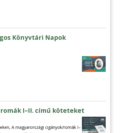
ágos Könyvtári Napok
omák I–II. című köteteket
teken, A magyarországi cigányok/romák I–