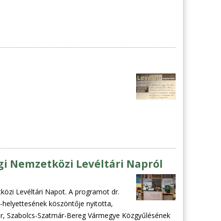
gi Nemzetközi Levéltári Napról
özi Levéltári Napot. A programot dr.
helyettesének köszöntője nyitotta,
kár, Szabolcs-Szatmár-Bereg Vármegye Közgyűlésének