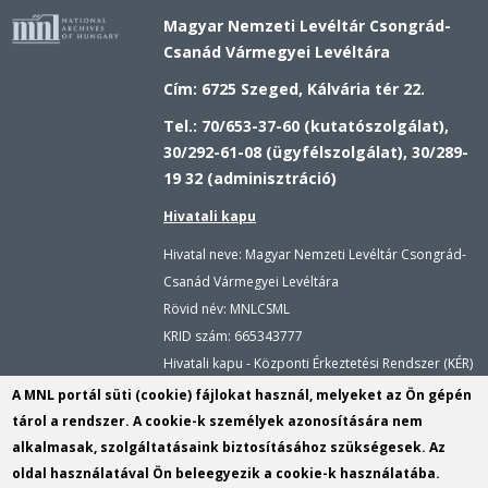
Magyar Nemzeti Levéltár Csongrád-
Csanád Vármegyei Levéltára
Cím: 6725 Szeged, Kálvária tér 22.
Tel.: 70/653-37-60 (kutatószolgálat),
30/292-61-08 (ügyfélszolgálat), 30/289-
19 32 (adminisztráció)
Hivatali kapu
Hivatal neve: Magyar Nemzeti Levéltár Csongrád-
Csanád Vármegyei Levéltára
Rövid név: MNLCSML
KRID szám:
665343777
Hivatali kapu - Központi Érkeztetési Rendszer (KÉR)
Hivatal neve: Magyar Nemzeti Levéltár
A MNL portál süti (cookie) fájlokat használ, melyeket az Ön gépén
Rövid név: MNLCSML
tárol a rendszer. A cookie-k személyek azonosítására nem
KRID szám: 113809158
alkalmasak, szolgáltatásaink biztosításához szükségesek. Az
oldal használatával Ön beleegyezik a cookie-k használatába.
E-mail:
cscsvl@mnl.gov.hu
(link