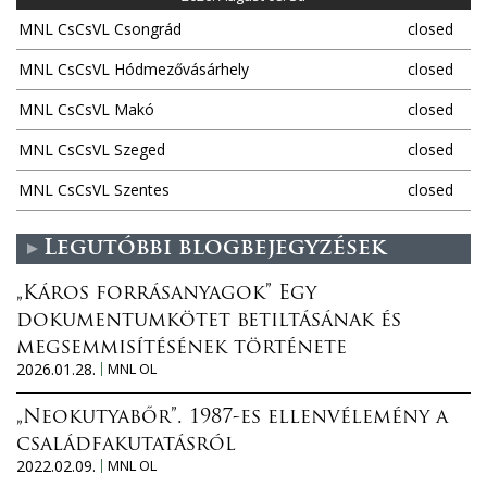
MNL CsCsVL Csongrád
closed
MNL CsCsVL Hódmezővásárhely
closed
MNL CsCsVL Makó
closed
MNL CsCsVL Szeged
closed
MNL CsCsVL Szentes
closed
Legutóbbi blogbejegyzések
„Káros forrásanyagok” Egy
dokumentumkötet betiltásának és
megsemmisítésének története
2026.01.28.
MNL OL
„Neokutyabőr”. 1987-es ellenvélemény a
családfakutatásról
2022.02.09.
MNL OL