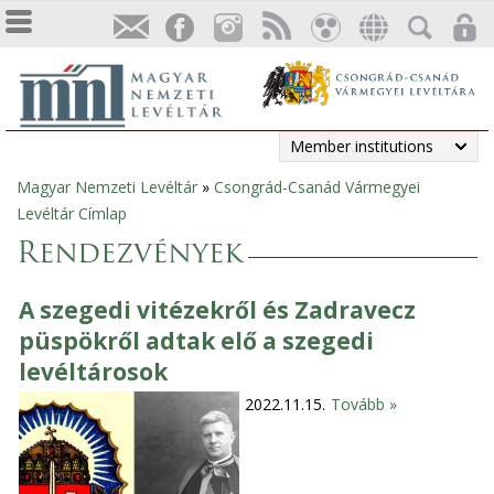
Member institutions
Magyar Nemzeti Levéltár
»
Csongrád-Csanád Vármegyei
You
Levéltár Címlap
are
Rendezvények
here
A szegedi vitézekről és Zadravecz
püspökről adtak elő a szegedi
levéltárosok
2022.11.15.
Tovább »