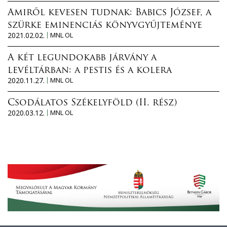
Amiről kevesen tudnak: Babics József, a
szürke eminenciás könyvgyűjteménye
2021.02.02.
MNL OL
A két legundokabb járvány a
levéltárban: a pestis és a kolera
2020.11.27.
MNL OL
Csodálatos Székelyföld (II. rész)
2020.03.12.
MNL OL