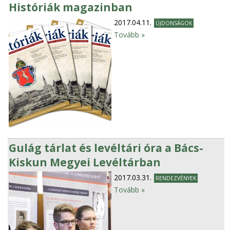
Históriák magazinban
2017.04.11.
ÚJDONSÁGOK
Tovább »
Gulág tárlat és levéltári óra a Bács-
Kiskun Megyei Levéltárban
2017.03.31.
RENDEZVÉNYEK
Tovább »