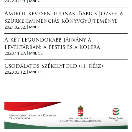
2022.02.09.
MNL OL
Amiről kevesen tudnak: Babics József, a
szürke eminenciás könyvgyűjteménye
2021.02.02.
MNL OL
A két legundokabb járvány a
levéltárban: a pestis és a kolera
2020.11.27.
MNL OL
Csodálatos Székelyföld (II. rész)
2020.03.12.
MNL OL