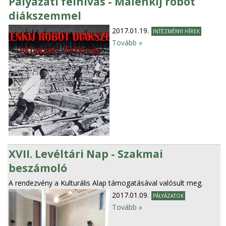
Pályázati felhívás - Málenkij robot
diákszemmel
2017.01.19.
INTÉZMÉNYI HÍREK
Tovább »
XVII. Levéltári Nap - Szakmai
beszámoló
A rendezvény a Kulturális Alap támogatásával valósult meg.
2017.01.09.
PÁLYÁZATOK
Tovább »