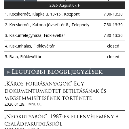
2026. August 07. F
1. Kecskemét, Klapka u. 13-15., Központ
7:30-13:30
2. Kecskemét, Katona József tér 8., Telephely
7:30-13:30
3. Kiskunfélegyháza, Fióklevéltár
7:30-13:30
4. Kiskunhalas, Fióklevéltár
closed
5. Baja, Fióklevéltár
closed
Legutóbbi blogbejegyzések
„Káros forrásanyagok” Egy
dokumentumkötet betiltásának és
megsemmisítésének története
2026.01.28.
MNL OL
„Neokutyabőr”. 1987-es ellenvélemény a
családfakutatásról