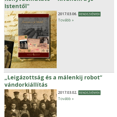
Istentől"
2017.03.06.
RENDEZVÉNYEK
Tovább »
„Leigázottság és a málenkij robot”
vándorkiállítás
2017.03.02.
RENDEZVÉNYEK
Tovább »