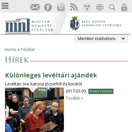
Member institutions
Home
»
Főoldal
You
Hírek
are
Különleges levéltári ajándék
here
Levéltári óra Katona Józsefről és koráról
2017.05.09.
RENDEZVÉNYEK
Tovább »