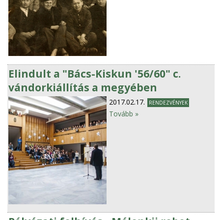
Elindult a "Bács-Kiskun '56/60" c.
vándorkiállítás a megyében
2017.02.17.
RENDEZVÉNYEK
Tovább »