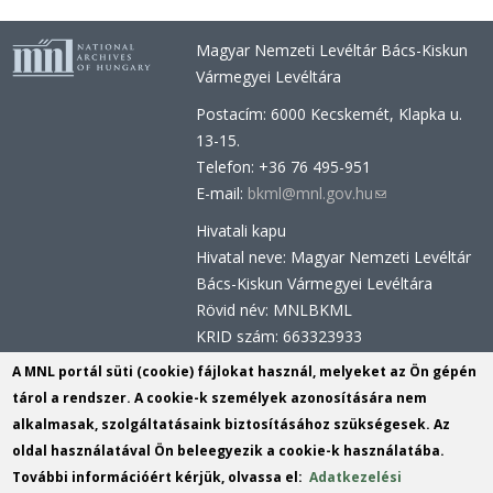
Magyar Nemzeti Levéltár Bács-Kiskun
Vármegyei Levéltára
Postacím: 6000 Kecskemét, Klapka u.
13-15.
Telefon: +36 76 495-951
E-mail:
bkml@mnl.gov.hu
(link
sends
Hivatali kapu
e-
Hivatal neve: Magyar Nemzeti Levéltár
mail)
Bács-Kiskun Vármegyei Levéltára
Rövid név: MNLBKML
KRID szám: 663323933
Hivatali kapu - Központi Érkeztetési
A MNL portál süti (cookie) fájlokat használ, melyeket az Ön gépén
Rendszer (KÉR)
tárol a rendszer. A cookie-k személyek azonosítására nem
Hivatal neve: Magyar Nemzeti Levéltár
alkalmasak, szolgáltatásaink biztosításához szükségesek. Az
Rövid név: MNL BKML
oldal használatával Ön beleegyezik a cookie-k használatába.
KRID szám: 113809158
További információért kérjük, olvassa el:
Adatkezelési