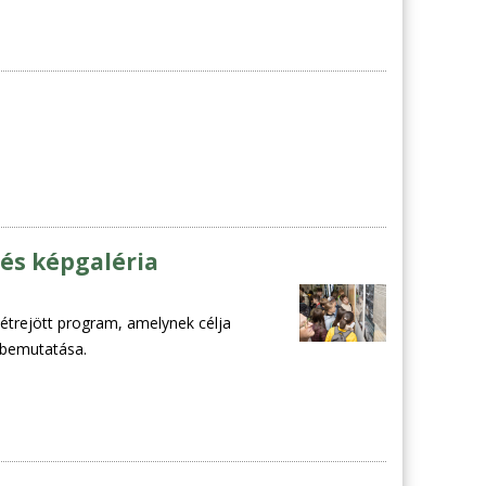
 és képgaléria
étrejött program, amelynek célja
k bemutatása.