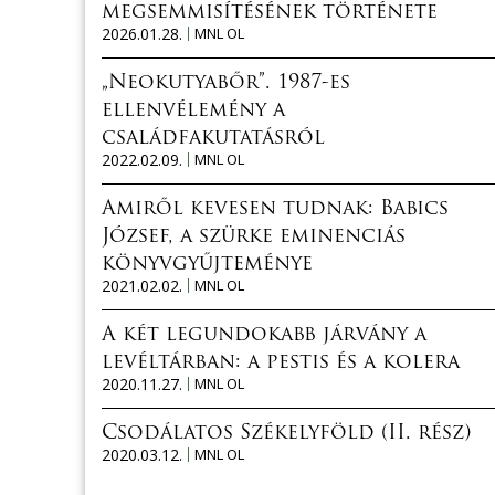
megsemmisítésének története
2026.01.28.
MNL OL
„Neokutyabőr”. 1987-es
ellenvélemény a
családfakutatásról
2022.02.09.
MNL OL
Amiről kevesen tudnak: Babics
József, a szürke eminenciás
könyvgyűjteménye
2021.02.02.
MNL OL
A két legundokabb járvány a
levéltárban: a pestis és a kolera
2020.11.27.
MNL OL
Csodálatos Székelyföld (II. rész)
2020.03.12.
MNL OL