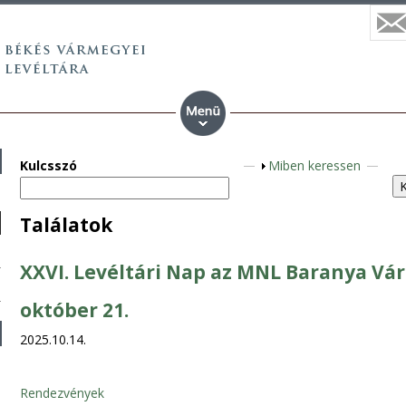
Kulcsszó
S
Miben keressen
h
o
Találatok
w
XXVI. Levéltári Nap az MNL Baranya Vár
október 21.
2025.10.14.
Rendezvények