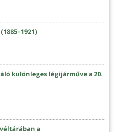
 (1885–1921)
ló különleges légijárműve a 20.
véltárában a