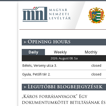
Opening hours
Daily
Weekly
Mothly
2026. August 08. Sa
Békés, Verseny utca 3.
closed
Gyula, Petőfi tér 2.
closed
Legutóbbi blogbejegyzések
„Káros forrásanyagok” Egy
dokumentumkötet betiltásának és