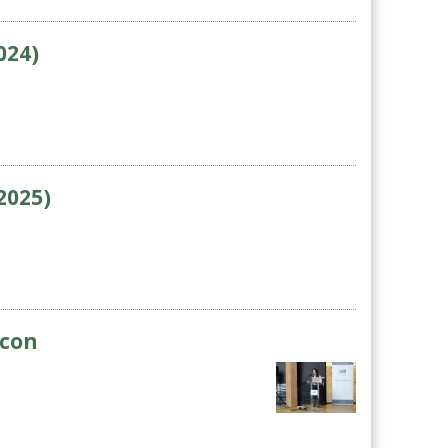
024)
2025)
lcon