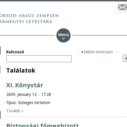
Kulcsszó
S
Miben keressen
h
o
Találatok
w
XI. Könyvtár
2009. January 12. - 17:28
Típus:
Szöveges tartalom
Tovább »
Biztonsági főmegbízott