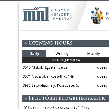
Opening hours
Daily
Weekly
Mothly
2026. August 08. Sa
3515 Miskolc-Egyetemváros
closed
3571 Alsózsolca, Kossuth u. 149.
closed
3980 Sátoraljaújhely, Kossuth tér 5.
closed
Legutóbbi blogbejegyzések
„Káros forrásanyagok” Egy