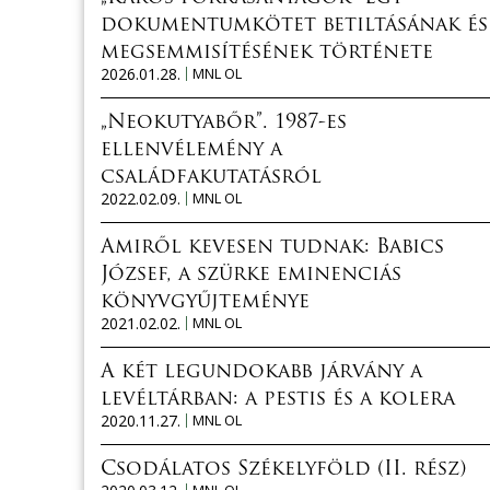
dokumentumkötet betiltásának és
megsemmisítésének története
2026.01.28.
MNL OL
„Neokutyabőr”. 1987-es
ellenvélemény a
családfakutatásról
2022.02.09.
MNL OL
Amiről kevesen tudnak: Babics
József, a szürke eminenciás
könyvgyűjteménye
2021.02.02.
MNL OL
A két legundokabb járvány a
levéltárban: a pestis és a kolera
2020.11.27.
MNL OL
Csodálatos Székelyföld (II. rész)