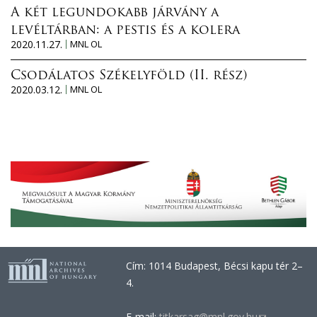
A két legundokabb járvány a
levéltárban: a pestis és a kolera
2020.11.27.
MNL OL
Csodálatos Székelyföld (II. rész)
2020.03.12.
MNL OL
Cím: 1014 Budapest, Bécsi kapu tér 2–
4.
E-mail:
titkarsag@mnl.gov.hu
(link