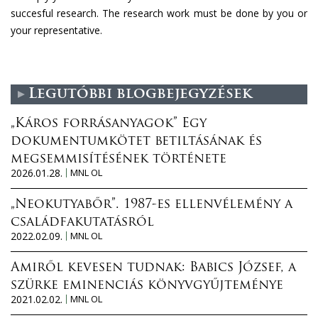
succesful research. The research work must be done by you or
your representative.
Legutóbbi blogbejegyzések
„Káros forrásanyagok” Egy
dokumentumkötet betiltásának és
megsemmisítésének története
2026.01.28.
MNL OL
„Neokutyabőr”. 1987-es ellenvélemény a
családfakutatásról
2022.02.09.
MNL OL
Amiről kevesen tudnak: Babics József, a
szürke eminenciás könyvgyűjteménye
2021.02.02.
MNL OL